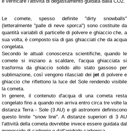
e verificare l'attività di degassamento guidata dalla CO2.
Le comete, spesso definite "dirty snowballs"
(letteralmente "palle di neve sporca") sono costituite da
quantità variabili di particelle di polvere e ghiaccio che, a
sua volta, è composto sia di gas ghiacciati che da acqua
congelata.
Secondo le attuali conoscenza scientifiche, quando le
comete si iniziano a scaldare, l'acqua ghiacciata si
trasforma da ghiaccio solido allo stato gassoso per
sublimazione, così vengono rilasciati dei
jet
di polvere e
ghiaccio che riflettono la luce del Sole rendendo visibile
la cometa.
In genere, il contenuto d'acqua di una cometa resta
congelato fino a quando non arriva entro circa tre volte la
distanza Terra - Sole (3 AU) e gli astronomi definiscono
questo limite "snow line". A distanze superiori di 3 AU
l'attività della cometa dovrebbe invece essere guidata dal
monossido di carbonio e dall'anidride carbonica.