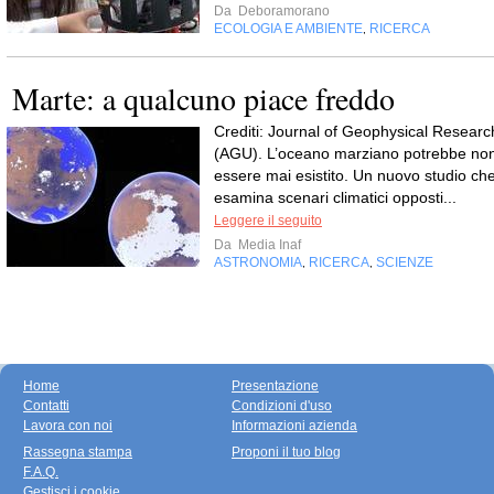
Da
Deboramorano
ECOLOGIA E AMBIENTE
RICERCA
,
Marte: a qualcuno piace freddo
Crediti: Journal of Geophysical Researc
(AGU). L’oceano marziano potrebbe no
essere mai esistito. Un nuovo studio ch
esamina scenari climatici opposti...
Leggere il seguito
Da
Media Inaf
ASTRONOMIA
RICERCA
SCIENZE
,
,
Home
Presentazione
Contatti
Condizioni d'uso
Lavora con noi
Informazioni azienda
Rassegna stampa
Proponi il tuo blog
F.A.Q.
Gestisci i cookie