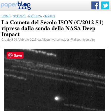
HOME
›
SCIENZE
›
RICERCA
›
IMPACT
La Cometa del Secolo ISON (C/2012 S1)
ripresa dalla sonda della NASA Deep
Impact
Creato il 09 febbraio 2013 da
Aliveuniverseimages
@aliveuniverseim
Save