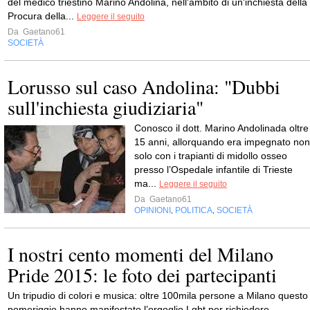
del medico triestino Marino Andolina, nell'ambito di un'inchiesta della
Procura della...
Leggere il seguito
Da
Gaetano61
SOCIETÀ
Lorusso sul caso Andolina: "Dubbi
sull'inchiesta giudiziaria"
Conosco il dott. Marino Andolinada oltre
15 anni, allorquando era impegnato non
solo con i trapianti di midollo osseo
presso l’Ospedale infantile di Trieste
ma...
Leggere il seguito
Da
Gaetano61
OPINIONI
POLITICA
SOCIETÀ
,
,
I nostri cento momenti del Milano
Pride 2015: le foto dei partecipanti
Un tripudio di colori e musica: oltre 100mila persone a Milano questo
pomeriggio hanno manifestato l’orgoglio Lgbt per richiedere