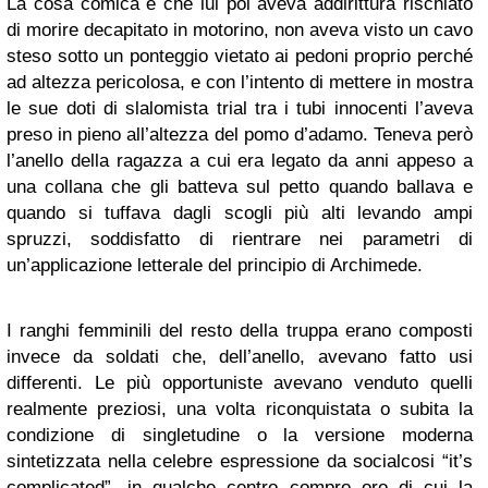
La cosa comica è che lui poi aveva addirittura rischiato
di morire decapitato in motorino, non aveva visto un cavo
steso sotto un ponteggio vietato ai pedoni proprio perché
ad altezza pericolosa, e con l’intento di mettere in mostra
le sue doti di slalomista trial tra i tubi innocenti l’aveva
preso in pieno all’altezza del pomo d’adamo. Teneva però
l’anello della ragazza a cui era legato da anni appeso a
una collana che gli batteva sul petto quando ballava e
quando si tuffava dagli scogli più alti levando ampi
spruzzi, soddisfatto di rientrare nei parametri di
un’applicazione letterale del principio di Archimede.
I ranghi femminili del resto della truppa erano composti
invece da soldati che, dell’anello, avevano fatto usi
differenti. Le più opportuniste avevano venduto quelli
realmente preziosi, una volta riconquistata o subita la
condizione di singletudine o la versione moderna
sintetizzata nella celebre espressione da socialcosi “it’s
complicated”, in qualche centro compro oro di cui la