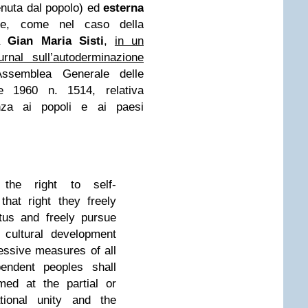
enuta dal popolo) ed
esterna
te, come nel caso della
da
Gian Maria Sisti
,
in un
rnal sull’autoderminazione
’Assemblea Generale delle
e 1960 n. 1514, relativa
enza ai popoli e ai paesi
the right to self-
that right they freely
atus and freely pursue
 cultural development
essive measures of all
pendent peoples shall
ed at the partial or
ational unity and the