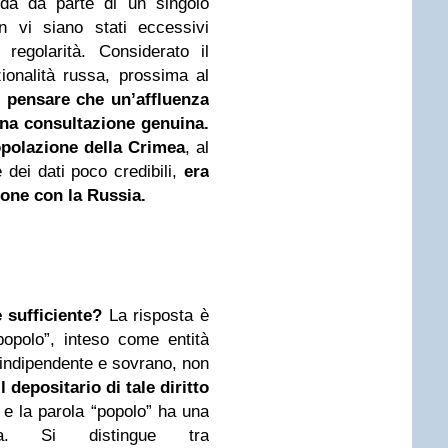
eda da parte di un singolo
n vi siano stati eccessivi
 regolarità. Considerato il
onalità russa, prossima al
le pensare che un’affluenza
una consultazione genuina.
polazione della Crimea
, al
 dei dati poco credibili,
era
ione con la Russia.
 sufficiente?
La risposta è
“popolo”, inteso come entità
indipendente e sovrano, non
l depositario di tale diritto
e la parola “popolo” ha una
ca. Si distingue tra