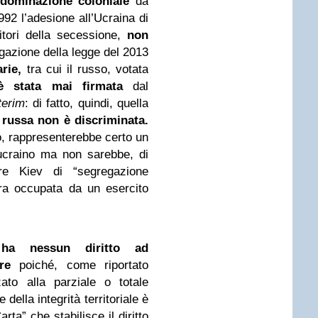
dominazione coloniale
da
992 l’adesione all’Ucraina di
itori della secessione,
non
gazione della legge del 2013
rie,
tra cui il russo, votata
 stata mai firmata
dal
terim
: di fatto, quindi, quella
 russa non è discriminata.
so, rappresenterebbe certo un
ucraino ma non sarebbe, di
re Kiev di “segregazione
era occupata da un esercito
a nessun diritto ad
re
poiché, come riportato
zato alla parziale o totale
della integrità territoriale è
rta” che stabilisce il diritto