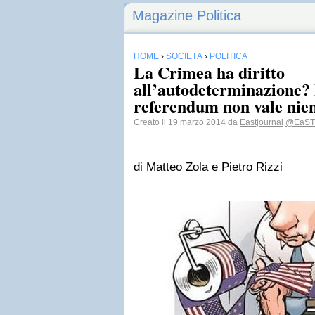
Magazine Politica
HOME
›
SOCIETÀ
›
POLITICA
La Crimea ha diritto
all’autodeterminazione? 
referendum non vale nie
Creato il 19 marzo 2014 da
Eastjournal
@EaSTJ
di Matteo Zola e Pietro Rizzi