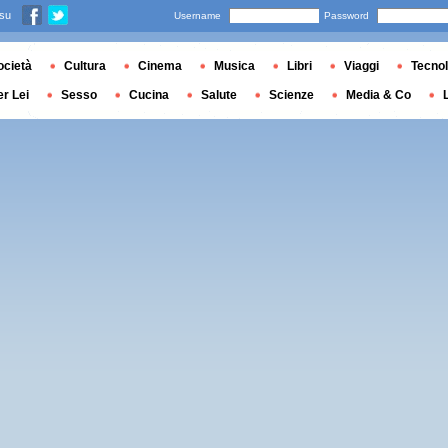
 su
Username
Password
ocietà
Cultura
Cinema
Musica
Libri
Viaggi
Tecnol
er Lei
Sesso
Cucina
Salute
Scienze
Media & Co