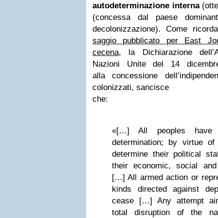
autodeterminazione interna
(ott
(concessa dal paese dominan
decolonizzazione). Come ricor
saggio pubblicato per East Jou
cecena
, la Dichiarazione dell
Nazioni Unite del 14 dicembr
alla concessione dell’indipend
colonizzati, sancisce
che:
«[…] All peoples have 
determination; by virtue of 
determine their political st
their economic, social and
[…] All armed action or repr
kinds directed against de
cease […] Any attempt aim
total disruption of the n