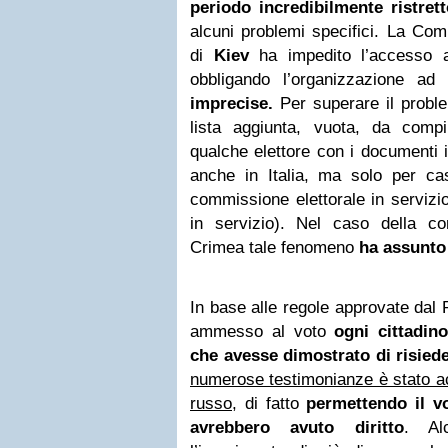
periodo incredibilmente ristret
alcuni problemi specifici. La Com
di
Kiev
ha impedito l’accesso all
obbligando l’organizzazione ad u
imprecise.
Per superare il probl
lista aggiunta, vuota, da compi
qualche elettore con i documenti i
anche in Italia, ma solo per cas
commissione elettorale in servizio
in servizio). Nel caso della con
Crimea tale fenomeno
ha assunto 
In base alle regole approvate dal
ammesso al voto
ogni cittadino
che avesse dimostrato di risied
numerose testimonianze è stato ac
russo
, di fatto
permettendo il v
avrebbero avuto diritto
. Al