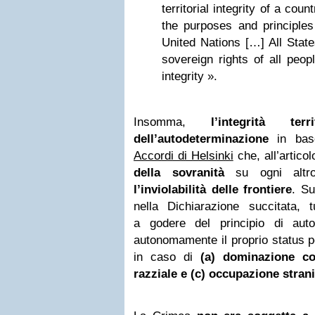
territorial integrity of a cou
the purposes and principles
United Nations […] All State
sovereign rights of all peopl
integrity ».
Insomma,
l’integrità te
dell’autodeterminazione
in base
Accordi di Helsinki
che, all’artico
della sovranità
su ogni altro 
l’inviolabilità delle frontiere
. Su
nella Dichiarazione succitata, t
a godere del principio di auto
autonomamente il proprio status p
in caso di
(a) dominazione col
razziale e (c) occupazione stran