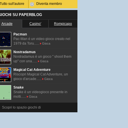
Tutto sull'autore
Diventa membro
 GIOCHI SU PAPERBLOG
Arcade
Casino'
Rompicapo
Pacman
Pac-Man é un video gioco creato nel
1979 da Toru......
Gioca
Nostradamus
Nostradamus è un gioco " shoot them
up" con una......
Gioca
Magical Cat Adventure
Riscopri Magical Cat Adventure, un
gioco d'arcade......
Gioca
Snake
Snake è un videogioco presente in
molti......
Gioca
Scopri lo spazio giochi di