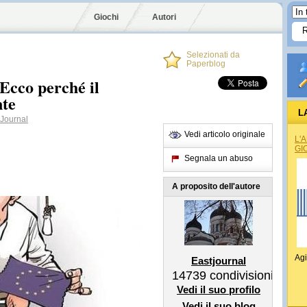
Giochi
Autori
Selezionati da
Paperblog
Ecco perché il
nte
L
ournal
Vedi articolo originale
L'
GI
Segnala un abuso
A proposito dell'autore
Agi
Eastjournal
14739
condivisioni
Vedi il suo profilo
Vedi il suo blog