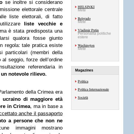
to
se inoltre si considerano
HELSINKI
missione elettorale centrale
Mete
e liste elettorali, di fatto
Belgrado
Mete
tilizzare
liste vecchie e
Vladimir Putin
ema è stata predisposta una
Personalità politiche
estere
larsi qualora fosse giunto
n regola: tale pratica esiste
Washington
Mete
i particolari (membri della
 al seggio, forze dell’ordine
sultazione referendaria in
Magazines
un notevole rilievo.
Politica
Politica Internazionale
 Parlamento della Crimea era
Società
 ucraino di maggiore età
ere in Crimea
, ma in base a
cettato anche il passaporto
oto a persone che non ne
cune immagini mostrano