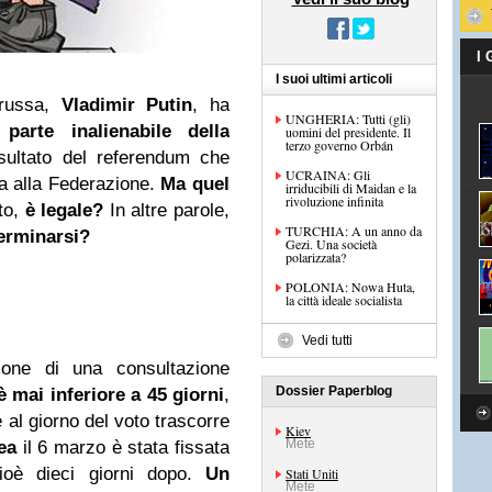
I
I suoi ultimi articoli
russa,
Vladimir Putin
, ha
UNGHERIA: Tutti (gli)
parte inalienabile della
uomini del presidente. Il
terzo governo Orbán
isultato del referendum che
UCRAINA: Gli
la alla Federazione.
Ma quel
irriducibili di Maidan e la
rivoluzione infinita
to,
è legale?
In altre parole,
TURCHIA: A un anno da
terminarsi?
Gezi. Una società
polarizzata?
POLONIA: Nowa Huta,
la città ideale socialista
Vedi tutti
one di una consultazione
Dossier Paperblog
è mai inferiore a 45 giorni
,
 al giorno del voto trascorre
Kiev
Mete
ea
il 6 marzo è stata fissata
ioè dieci giorni dopo.
Un
Stati Uniti
Mete