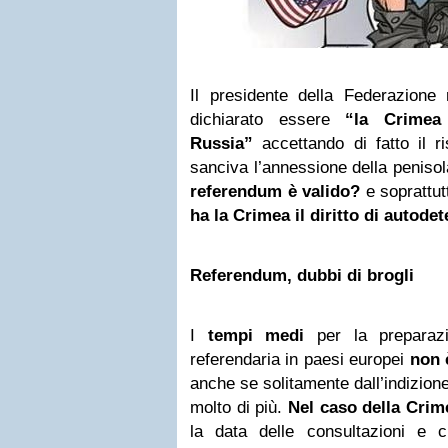
Il presidente della Federazione 
dichiarato essere
“la Crimea 
Russia”
accettando di fatto il r
sanciva l’annessione della peniso
referendum è valido?
e soprattut
ha la Crimea il diritto di autode
Referendum, dubbi di brogli
I
tempi medi
per la preparazi
referendaria in paesi europei
non 
anche se solitamente dall’indizione
molto di più.
Nel caso della Crim
la data delle consultazioni e c