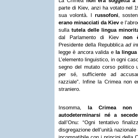
La Crimea
non era soggetta a 
parte di Kiev, anzi ha votato nel 1
sua volontà. I
russofoni
, sosten
erano minacciati da Kiev
e l’abro
sulla
tutela delle lingua minorita
dal Parlamento di Kiev
non è
Presidente della Repubblica
ad in
legge è ancora valida e
la lingua
L’elemento linguistico, in ogni ca
segno del mutato corso politico 
per sé, sufficiente ad accusa
razziale”. Infine la Crimea non 
straniero.
Insomma,
la Crimea non h
autodeterminarsi né a secede
dall’Onu: “Ogni tentativo finaliz
disgregazione dell’unità nazionale e 
incompatibile con i principi della Ca