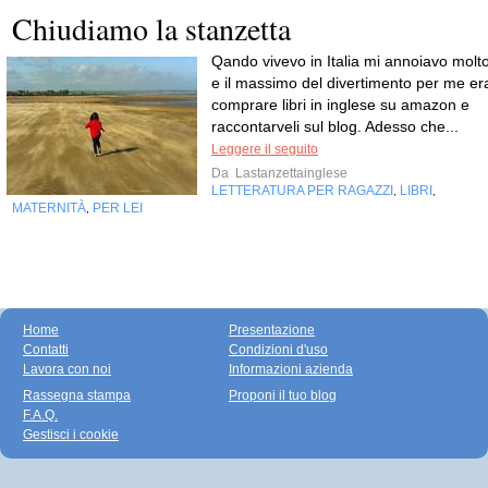
Chiudiamo la stanzetta
Qando vivevo in Italia mi annoiavo molto
e il massimo del divertimento per me er
comprare libri in inglese su amazon e
raccontarveli sul blog. Adesso che...
Leggere il seguito
Da
Lastanzettainglese
LETTERATURA PER RAGAZZI
LIBRI
,
,
MATERNITÀ
PER LEI
,
Home
Presentazione
Contatti
Condizioni d'uso
Lavora con noi
Informazioni azienda
Rassegna stampa
Proponi il tuo blog
F.A.Q.
Gestisci i cookie