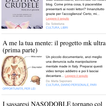
blog. Come prima cosa, ti piacerebbe
presentarti ai nostri lettori? Innanzitutto
grazie per l’accoglienza! Certo, mi...
Leggere il seguito
Da
Soleeluna
CULTURA
LIBRI
,
A me la tua mente: il progetto mk ultra
(prima parte)
Un piccolo documentario, anzi meglio
una denuncia sulla manipolazione
mentale made in Italy. Preparai questi
video tempo addietro e poi li lasciai
decantare...
Leggere il seguito
Da
Marta Saponaro
CULTURA
DIARIO PERSONALE
PARI
,
,
OPPORTUNITÀ
PER LEI
,
I sassaresi NASODOBLE tornano col