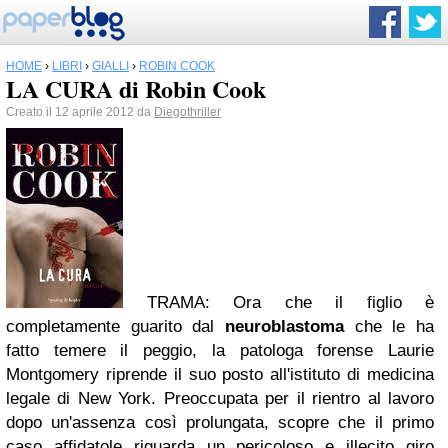
HOME
›
LIBRI
›
GIALLI
›
ROBIN COOK
LA CURA di Robin Cook
Creato il 12 aprile 2012 da
Diegothriller
TRAMA: Ora che il figlio è
completamente guarito dal
neuroblastoma
che le ha
fatto temere il peggio, la patologa forense Laurie
Montgomery riprende il suo posto all'istituto di medicina
legale di New York. Preoccupata per il rientro al lavoro
dopo un'assenza così prolungata, scopre che il primo
caso affidatole riguarda un pericoloso e illecito giro