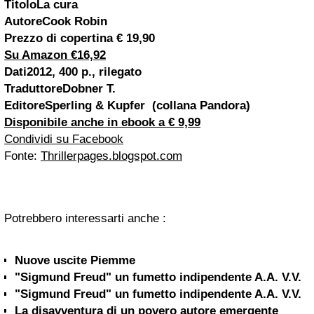
TitoloLa cura
AutoreCook Robin
Prezzo di copertina € 19,90
Su Amazon €16,92
Dati2012, 400 p., rilegato
TraduttoreDobner T.
EditoreSperling & Kupfer (collana Pandora)
Disponibile anche in ebook a € 9,99
Condividi su Facebook
Fonte:
Thrillerpages.blogspot.com
Potrebbero interessarti anche :
Nuove uscite Piemme
"Sigmund Freud" un fumetto indipendente A.A. V.V.
"Sigmund Freud" un fumetto indipendente A.A. V.V.
La disavventura di un povero autore emergente