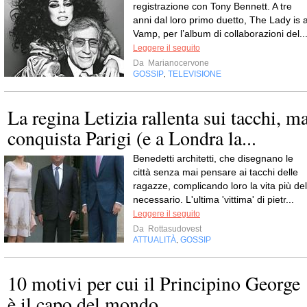
registrazione con Tony Bennett. A tre
anni dal loro primo duetto, The Lady is 
Vamp, per l’album di collaborazioni del..
Leggere il seguito
Da
Marianocervone
GOSSIP
TELEVISIONE
,
La regina Letizia rallenta sui tacchi, m
conquista Parigi (e a Londra la...
Benedetti architetti, che disegnano le
città senza mai pensare ai tacchi delle
ragazze, complicando loro la vita più del
necessario. L'ultima 'vittima' di pietr...
Leggere il seguito
Da
Rottasudovest
ATTUALITÀ
GOSSIP
,
10 motivi per cui il Principino George
è il capo del mondo