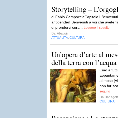
Storytelling – L’orgog
di Fabio CampocciaCapitolo I Benvenuti a
antigender! Benvenuti a voi che avete f
di prendervi cura...
Leggere il seguito
Da
Abattoir
ATTUALITÀ
CULTURA
,
Un’opera d’arte al mes
della terra con l’acqua
Ciao a tutt
appuntamen
al mese (v
non far sc
seguito
Da
Ilariagof
CULTURA