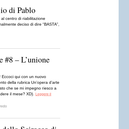
lio di Pablo
l centro di riabilitazione
inalmente deciso di dire “BASTA”,
e #8 – L’unione
i! Eccoci qui con un nuovo
to della rubrica Un’opera d’arte
isto che se mi impegno riesco a
adere il mese? XD).
Leggere il
fredo