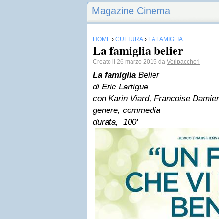
Magazine Cinema
HOME
›
CULTURA
›
LA FAMIGLIA
La famiglia belier
Creato il 26 marzo 2015 da
Veripaccheri
La famiglia
Belier
di Eric Lartigue
con Karin Viard, Francoise Damie
genere, commedia
durata, 100'