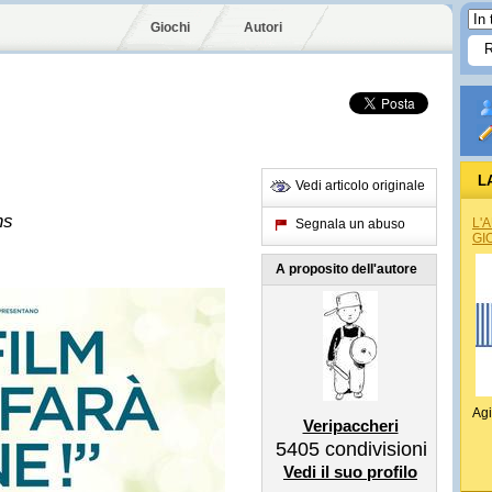
Giochi
Autori
L
Vedi articolo originale
ns
L'
Segnala un abuso
GI
A proposito dell'autore
Agi
Veripaccheri
5405
condivisioni
Vedi il suo profilo