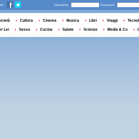
 su
Username
Password
ocietà
Cultura
Cinema
Musica
Libri
Viaggi
Tecnol
er Lei
Sesso
Cucina
Salute
Scienze
Media & Co