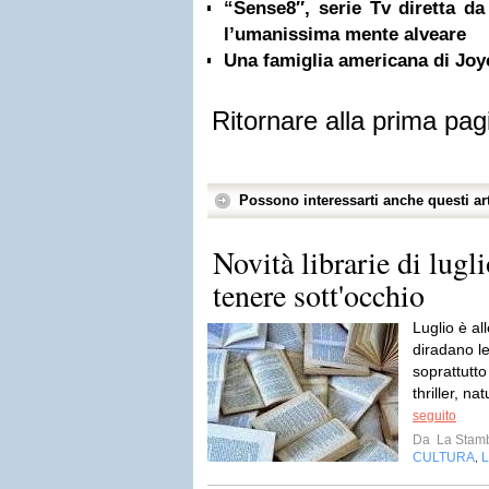
“Sense8″, serie Tv diretta 
l’umanissima mente alveare
Una famiglia americana di Joy
Ritornare alla prima pag
Possono interessarti anche questi art
Novità librarie di lugl
tenere sott'occhio
Luglio è all
diradano l
soprattutto 
thriller, n
seguito
Da
La Stamb
CULTURA
L
,