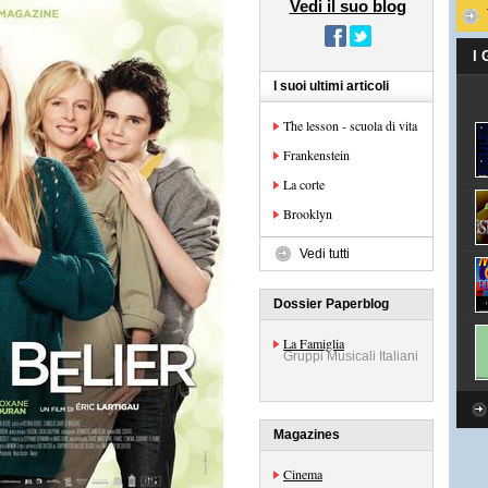
Vedi il suo blog
I
I suoi ultimi articoli
The lesson - scuola di vita
Frankenstein
La corte
Brooklyn
Vedi tutti
Dossier Paperblog
La Famiglia
Gruppi Musicali Italiani
Magazines
Cinema