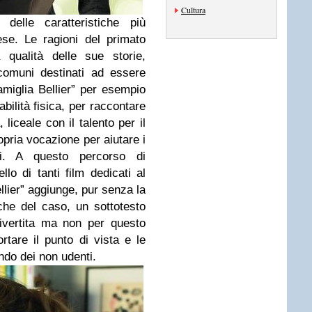
Cultura
delle caratteristiche più
se. Le ragioni del primato
 qualità delle sue storie,
comuni destinati ad essere
amiglia Bellier” per esempio
abilità fisica, per raccontare
 liceale con il talento per il
ropria vocazione per aiutare i
uti. A questo percorso di
lo di tanti film dedicati al
llier” aggiunge, pur senza la
che del caso, un sottotesto
ivertita ma non per questo
rtare il punto di vista e le
do dei non udenti.