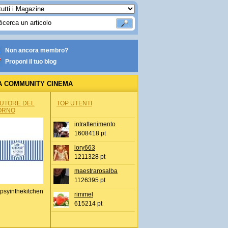
Non ancora membro?
Proponi il tuo blog
A COMMUNITY CINEMA
AUTORE DEL
TOP UTENTI
ORNO
intrattenimento
1608418 pt
lory663
1211328 pt
maestrarosalba
1126395 pt
psyinthekitchen
rimmel
615214 pt