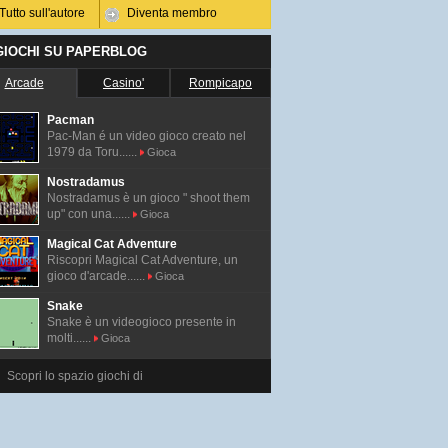
Tutto sull'autore
Diventa membro
 GIOCHI SU PAPERBLOG
Arcade
Casino'
Rompicapo
Pacman
Pac-Man é un video gioco creato nel
1979 da Toru......
Gioca
Nostradamus
Nostradamus è un gioco " shoot them
up" con una......
Gioca
Magical Cat Adventure
Riscopri Magical Cat Adventure, un
gioco d'arcade......
Gioca
Snake
Snake è un videogioco presente in
molti......
Gioca
Scopri lo spazio giochi di