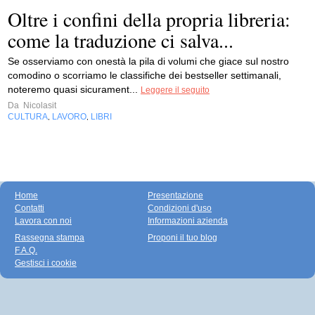
Oltre i confini della propria libreria:
come la traduzione ci salva...
Se osserviamo con onestà la pila di volumi che giace sul nostro
comodino o scorriamo le classifiche dei bestseller settimanali,
noteremo quasi sicurament...
Leggere il seguito
Da
Nicolasit
CULTURA
LAVORO
LIBRI
,
,
Home
Presentazione
Contatti
Condizioni d'uso
Lavora con noi
Informazioni azienda
Rassegna stampa
Proponi il tuo blog
F.A.Q.
Gestisci i cookie