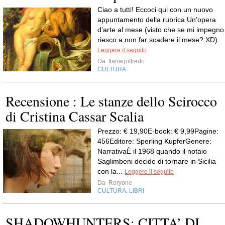
Ciao a tutti! Eccoci qui con un nuovo
appuntamento della rubrica Un’opera
d’arte al mese (visto che se mi impegno
riesco a non far scadere il mese? XD).
Leggere il seguito
Da
Ilariagoffredo
CULTURA
Recensione : Le stanze dello Scirocco
di Cristina Cassar Scalia
Prezzo: € 19,90E-book: € 9,99Pagine:
456Editore: Sperling KupferGenere:
NarrativaÈ il 1968 quando il notaio
Saglimbeni decide di tornare in Sicilia
con la...
Leggere il seguito
Da
Roryone
CULTURA
LIBRI
,
SHADOWHUNTERS: CITTA’ DI