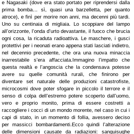
e Nagasaki (dove era stato portato per riprendersi dalla
prima bomba… sì, quasi una barzelletta, per quanto
atroce), e finì per morire non anni, ma decenni più tardi.
Uno su centinaia di migliaia. Lo scoppiare del lampo
all’orizzonte, l’onda d’urto devastante, il fuoco che brucia
ogni cosa, la ricaduta radioattiva. Le maschere, i gusci
protettivi per i neonati erano appena stati lasciati indietro,
nel decennio precedente, che ora una nuova minaccia
inarrestabile s’era affacciata.Immagino l’impatto che
questa realtà e l’angoscia che la condensava potesse
avere su quelle comunità rurali, che finirono per
diventare set naturale delle produzioni catastrofiste,
microcosmi dove poter sfogare in piccolo il terrore e il
senso di colpa dell’estremo potere scoperto dall’uomo,
vero e proprio monito, prima di essere costretti a
raccogliere i cocci di un mondo morente, nel caso in cui i
capi di stato, in un momento di follia, avessero deciso
per massicci bombardamenti.Ecco quindi l’alterazione
delle dimensioni causate da radiazioni: sanguisughe