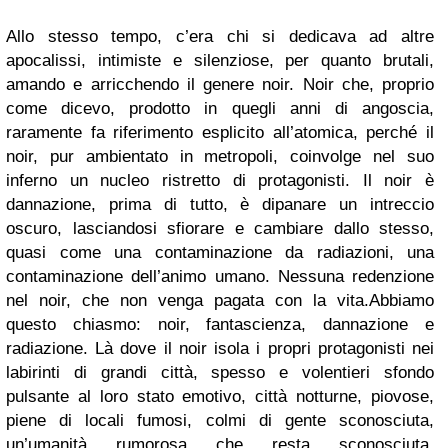
Allo stesso tempo, c’era chi si dedicava ad altre
apocalissi, intimiste e silenziose, per quanto brutali,
amando e arricchendo il genere noir. Noir che, proprio
come dicevo, prodotto in quegli anni di angoscia,
raramente fa riferimento esplicito all’atomica, perché il
noir, pur ambientato in metropoli, coinvolge nel suo
inferno un nucleo ristretto di protagonisti. Il noir è
dannazione, prima di tutto, è dipanare un intreccio
oscuro, lasciandosi sfiorare e cambiare dallo stesso,
quasi come una contaminazione da radiazioni, una
contaminazione dell’animo umano. Nessuna redenzione
nel noir, che non venga pagata con la vita.Abbiamo
questo chiasmo: noir, fantascienza, dannazione e
radiazione. Là dove il noir isola i propri protagonisti nei
labirinti di grandi città, spesso e volentieri sfondo
pulsante al loro stato emotivo, città notturne, piovose,
piene di locali fumosi, colmi di gente sconosciuta,
un’umanità rumorosa che resta sconosciuta,