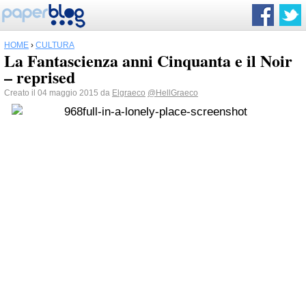
HOME
›
CULTURA
La Fantascienza anni Cinquanta e il Noir
– reprised
Creato il 04 maggio 2015 da
Elgraeco
@HellGraeco