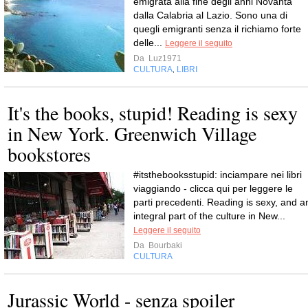
emigrata alla fine degli anni Novanta
dalla Calabria al Lazio. Sono una di
quegli emigranti senza il richiamo forte
delle...
Leggere il seguito
Da
Luz1971
CULTURA
LIBRI
,
It's the books, stupid! Reading is sexy
in New York. Greenwich Village
bookstores
#itsthebooksstupid: inciampare nei libri
viaggiando - clicca qui per leggere le
parti precedenti. Reading is sexy, and a
integral part of the culture in New...
Leggere il seguito
Da
Bourbaki
CULTURA
Jurassic World - senza spoiler