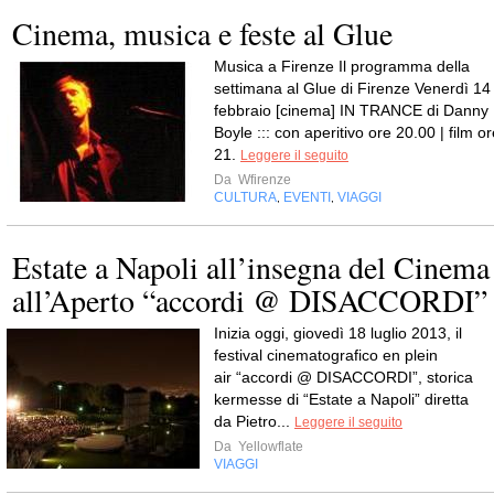
Cinema, musica e feste al Glue
Musica a Firenze Il programma della
settimana al Glue di Firenze Venerdì 14
febbraio [cinema] IN TRANCE di Danny
Boyle ::: con aperitivo ore 20.00 | film o
21.
Leggere il seguito
Da
Wfirenze
CULTURA
EVENTI
VIAGGI
,
,
Estate a Napoli all’insegna del Cinema
all’Aperto “accordi @ DISACCORDI”
Inizia oggi, giovedì 18 luglio 2013, il
festival cinematografico en plein
air “accordi @ DISACCORDI”, storica
kermesse di “Estate a Napoli” diretta
da Pietro...
Leggere il seguito
Da
Yellowflate
VIAGGI