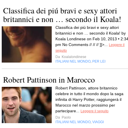
Classifica dei piú bravi e sexy attori
britannici e non … secondo il Koala!
Classifica dei piú bravi e sexy attori
britannici e non … secondo il Koala! by
Koala Londinese on Feb 10, 2013 • 2:3
pm No Comments // // // ]]>...
Leggere il
seguito
Da
Koalalondinese
ITALIANI NEL MONDO
PER LEI
,
Robert Pattinson in Marocco
Robert Pattinson, attore britannico
celebre in tutto il mondo dopo la saga
infinita di Harry Potter, raggiungerà il
Marocco nel marzo prossimo per
partecipare...
Leggere il seguito
Da
Paolo
ITALIANI NEL MONDO
VIAGGI
,