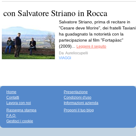
con Salvatore Striano in Rocca
Salvatore Striano, prima di recitare in
"Cesare deve Morire", dei fratelli Taviani
ha guadagnato la notorietà con la
partecipazione al film "Fortapàsc"
(2009)...
Leggere il seguito
Da
Aureliocupelli
VIAGGI
Home
Presentazione
Contatti
Condizioni d'uso
Lavora con noi
Informazioni azienda
Rassegna stampa
Proponi il tuo blog
F.A.Q.
Gestisci i cookie