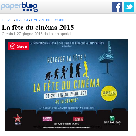
HOME
›
VIAGGI
›
ITALIANI NEL MONDO
La fête du cinéma 2015
Creato il 27 giugno 2015 da
Italianiaparigi
Save