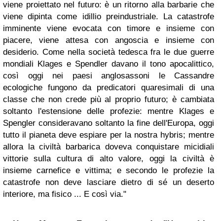
viene proiettato nel futuro: è un ritorno alla barbarie che
viene dipinta come idillio preindustriale. La catastrofe
imminente viene evocata con timore e insieme con
piacere, viene attesa con angoscia e insieme con
desiderio. Come nella società tedesca fra le due guerre
mondiali Klages e Spendler davano il tono apocalittico,
così oggi nei paesi anglosassoni le Cassandre
ecologiche fungono da predicatori quaresimali di una
classe che non crede più al proprio futuro; è cambiata
soltanto l'estensione delle profezie: mentre Klages e
Spengler consideravano soltanto la fine dell'Europa, oggi
tutto il pianeta deve espiare per la nostra hybris; mentre
allora la civiltà barbarica doveva conquistare micidiali
vittorie sulla cultura di alto valore, oggi la civiltà è
insieme carnefice e vittima; e secondo le profezie la
catastrofe non deve lasciare dietro di sé un deserto
interiore, ma fisico ... E così via."