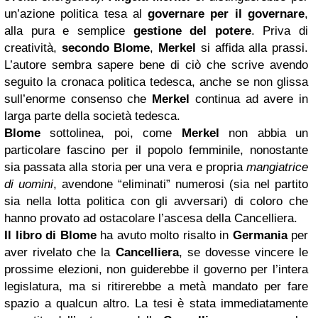
un’azione politica tesa al
governare per il governare
,
alla pura e semplice
gestione del potere
. Priva di
creatività,
secondo Blome
,
Merkel
si affida alla prassi.
L’autore sembra sapere bene di ciò che scrive avendo
seguito la cronaca politica tedesca, anche se non glissa
sull’enorme consenso che
Merkel
continua ad avere in
larga parte della società tedesca.
Blome
sottolinea, poi, come
Merkel
non abbia un
particolare fascino per il popolo femminile, nonostante
sia passata alla storia per una vera e propria
mangiatrice
di uomini
, avendone “eliminati” numerosi (sia nel partito
sia nella lotta politica con gli avversari) di coloro che
hanno provato ad ostacolare l’ascesa della Cancelliera.
Il libro di Blome
ha avuto molto risalto in
Germania
per
aver rivelato che la
Cancelliera
, se dovesse vincere le
prossime elezioni, non guiderebbe il governo per l’intera
legislatura, ma si ritirerebbe a metà mandato per fare
spazio a qualcun altro. La tesi è stata immediatamente