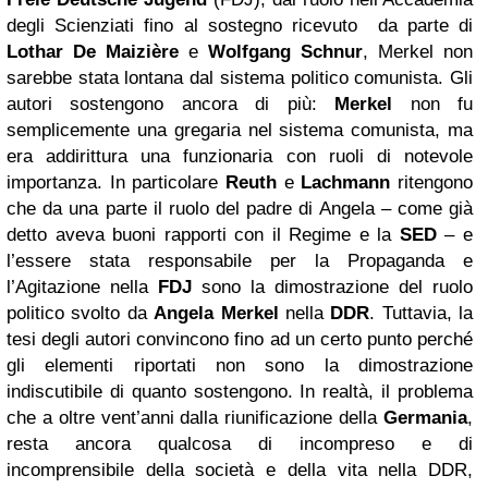
degli Scienziati fino al sostegno ricevuto da parte di
Lothar De Maizière
e
Wolfgang Schnur
, Merkel non
sarebbe stata lontana dal sistema politico comunista. Gli
autori sostengono ancora di più:
Merkel
non fu
semplicemente una gregaria nel sistema comunista, ma
era addirittura una funzionaria con ruoli di notevole
importanza. In particolare
Reuth
e
Lachmann
ritengono
che da una parte il ruolo del padre di Angela – come già
detto aveva buoni rapporti con il Regime e la
SED
– e
l’essere stata responsabile per la Propaganda e
l’Agitazione nella
FDJ
sono la dimostrazione del ruolo
politico svolto da
Angela Merkel
nella
DDR
. Tuttavia, la
tesi degli autori convincono fino ad un certo punto perché
gli elementi riportati non sono la dimostrazione
indiscutibile di quanto sostengono. In realtà, il problema
che a oltre vent’anni dalla riunificazione della
Germania
,
resta ancora qualcosa di incompreso e di
incomprensibile della società e della vita nella DDR,