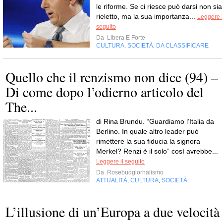
le riforme. Se ci riesce può darsi non sia
rieletto, ma la sua importanza...
Leggere i
seguito
Da
Libera E Forte
CULTURA
SOCIETÀ
DA CLASSIFICARE
,
,
Quello che il renzismo non dice (94) –
Di come dopo l’odierno articolo del
The...
di Rina Brundu. “Guardiamo l’Italia da
Berlino. In quale altro leader può
rimettere la sua fiducia la signora
Merkel? Renzi è il solo” così avrebbe...
Leggere il seguito
Da
Rosebudgiornalismo
ATTUALITÀ
CULTURA
SOCIETÀ
,
,
L’illusione di un’Europa a due velocità