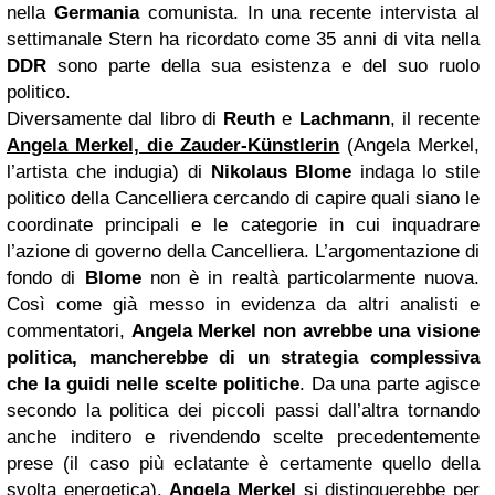
nella
Germania
comunista. In una recente intervista al
settimanale Stern ha ricordato come 35 anni di vita nella
DDR
sono parte della sua esistenza e del suo ruolo
politico.
Diversamente dal libro di
Reuth
e
Lachmann
, il recente
Angela Merkel, die Zauder-Künstlerin
(Angela Merkel,
l’artista che indugia) di
Nikolaus Blome
indaga lo stile
politico della Cancelliera cercando di capire quali siano le
coordinate principali e le categorie in cui inquadrare
l’azione di governo della Cancelliera. L’argomentazione di
fondo di
Blome
non è in realtà particolarmente nuova.
Così come già messo in evidenza da altri analisti e
commentatori,
Angela Merkel non avrebbe una visione
politica, mancherebbe di un strategia complessiva
che la guidi nelle scelte politiche
. Da una parte agisce
secondo la politica dei piccoli passi dall’altra tornando
anche inditero e rivendendo scelte precedentemente
prese (il caso più eclatante è certamente quello della
svolta energetica).
Angela Merkel
si distinguerebbe per