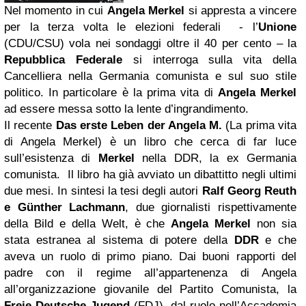
Nel momento in cui
Angela Merkel
si appresta a vincere
per la terza volta le elezioni federali - l’
Unione
(CDU/CSU) vola nei sondaggi oltre il 40 per cento – la
Repubblica Federale
si interroga sulla vita della
Cancelliera nella Germania comunista e sul suo stile
politico. In particolare è la prima vita di
Angela Merkel
ad essere messa sotto la lente d’ingrandimento.
Il recente
Das erste Leben der Angela M.
(La prima vita
di Angela Merkel) è un libro che cerca di far luce
sull’esistenza di
Merkel
nella DDR, la ex Germania
comunista.
Il libro ha già avviato un dibattitto negli ultimi
due mesi. In sintesi la tesi degli autori
Ralf Georg Reuth
e Günther Lachmann
, due giornalisti rispettivamente
della Bild e della Welt, è che
Angela Merkel
non sia
stata estranea al sistema di potere della
DDR
e che
aveva un ruolo di primo piano. Dai buoni rapporti del
padre con il regime all’appartenenza di Angela
all’organizzazione giovanile del Partito Comunista, la
Freie Deutsche Jugend
(FDJ), dal ruolo nell’Accademia