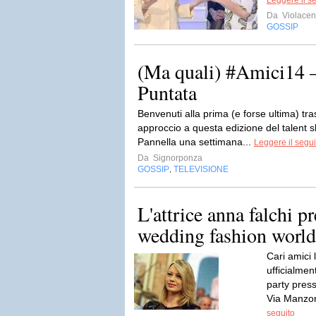
Leggere il s
Da
Violacen
GOSSIP
(Ma quali) #Amici14 –
Puntata
Benvenuti alla prima (e forse ultima) tr
approccio a questa edizione del talent
Pannella una settimana...
Leggere il segui
Da
Signorponza
GOSSIP
TELEVISIONE
,
L'attrice anna falchi p
wedding fashion world
Cari amici 
ufficialmen
party press
Via Manzoni
seguito