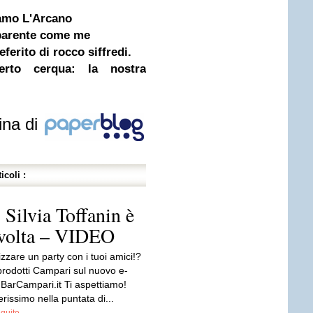
amo L'Arcano
sparente come me
eferito di rocco siffredi.
erto cerqua: la nostra
ina di
icoli :
 Silvia Toffanin è
a volta – VIDEO
zzare un party con i tuoi amici!?
prodotti Campari sul nuovo e-
arCampari.it Ti aspettiamo!
issimo nella puntata di...