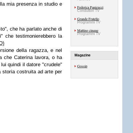
la mia presenza in studio e
Federica Panicucci
Conduttori TV
Grande Fratello
Programmi TV
isto", che ha parlato anche di
Mattino cinque
Programmi TV
i" che testimonierebbero la
O)
rsione della ragazza, e nel
Magazine
a che Caterina lavora, o ha
lui quindi il datore "crudele"
Gossip
a storia costruita ad arte per