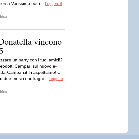
on a Verissimo per i...
Leggere il
trica
e Donatella vincono
5
zzare un party con i tuoi amici!?
prodotti Campari sul nuovo e-
arCampari.it Ti aspettiamo! Ci
o due mesi i naufraghi...
Leggere
trica