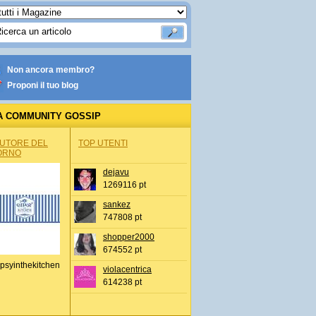
Non ancora membro?
Proponi il tuo blog
A COMMUNITY GOSSIP
AUTORE DEL
TOP UTENTI
ORNO
dejavu
1269116 pt
sankez
747808 pt
shopper2000
674552 pt
psyinthekitchen
violacentrica
614238 pt