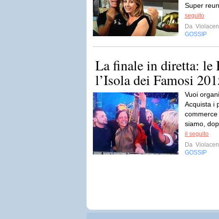
Super reuni
seguito
Da
Violacen
GOSSIP
La finale in diretta: l
l’Isola dei Famosi 201
Vuoi organi
Acquista i 
commerce B
siamo, dop
il seguito
Da
Violacen
GOSSIP