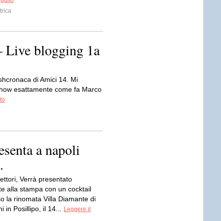
eguito
trica
 Live blogging 1a
ashcronaca di Amici 14. Mi
 show esattamente come fa Marco
to
resenta a napoli
.
lettori, Verrà presentato
te alla stampa con un cocktail
o la rinomata Villa Diamante di
 in Posillipo, il 14...
Leggere il