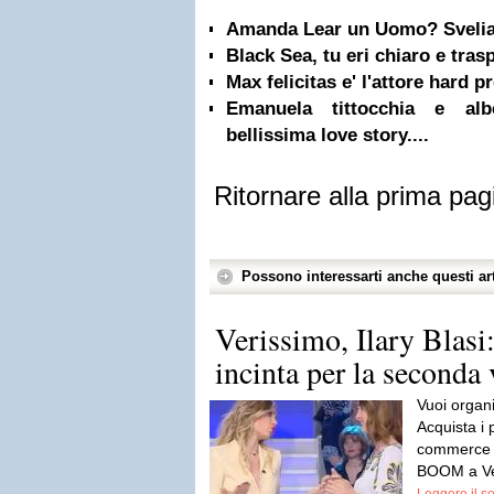
Amanda Lear un Uomo? Sveli
Black Sea, tu eri chiaro e tra
Max felicitas e' l'attore hard pr
Emanuela tittocchia e alb
bellissima love story....
Ritornare alla prima pag
Possono interessarti anche questi art
Verissimo, Ilary Blasi:
incinta per la second
Vuoi organi
Acquista i 
commerce B
BOOM a Ver