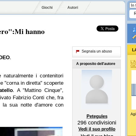
Giochi
Autori
iero":Mi hanno
L
Segnala un abuso
IDEO
.
L'
A proposito dell'autore
GI
e naturalmente i contenitori
e "corna in diretta" scoperte
tello
. A "Mattino Cinque",
ivato Fabrizio Conti che, fra
to la sua notte d'amore con
Agi
Petegules
296
condivisioni
Vedi il suo profilo