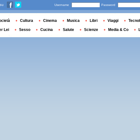
 su
Username
Password
ocietà
Cultura
Cinema
Musica
Libri
Viaggi
Tecnol
er Lei
Sesso
Cucina
Salute
Scienze
Media & Co