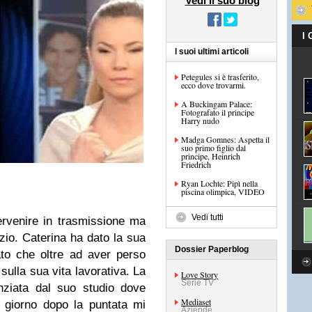
Vedi il suo blog
I
I suoi ultimi articoli
Petegules si è trasferito,
ecco dove trovarmi.
A Buckingam Palace:
Fotografato il principe
Harry nudo
Madga Gomnes: Aspetta il
suo primo figlio dal
principe, Heinrich
Friedrich
Ryan Lochte: Pipì nella
piscina olimpica, VIDEO
Vedi tutti
ervenire in trasmissione ma
zio. Caterina ha dato la sua
Dossier Paperblog
ato che oltre ad aver perso
sulla sua vita lavorativa. La
Love Story
Serie TV
enziata dal suo studio dove
Mediaset
l giorno dopo la puntata mi
Aziende