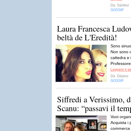
Da
Sankez
GOSSIP
Laura Francesca Ludov
beltà de L'Eredità!
Sono sinuo
Non sono c
cattedra e 
Professores
Leggere il s
Da
Dejavu
GOSSIP
Siffredi a Verissimo, d
Scanu: “passavi il temp
Vuoi organi
Acquista i 
commerce B