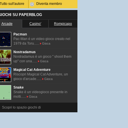
Tutto sull'autore
Diventa membro
 GIOCHI SU PAPERBLOG
Arcade
Casino'
Rompicapo
Pacman
Pac-Man é un video gioco creato nel
1979 da Toru......
Gioca
Nostradamus
Nostradamus è un gioco " shoot them
up" con una......
Gioca
Magical Cat Adventure
Riscopri Magical Cat Adventure, un
gioco d'arcade......
Gioca
Snake
Snake è un videogioco presente in
molti......
Gioca
Scopri lo spazio giochi di