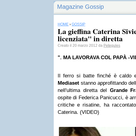
Magazine Gossip
HOME
›
GOSSIP
La gieffina Caterina Siv
licenziata" in diretta
Creato il 20 marzo 2012 da
Petegules
". MA LAVORAVA COL PAPÀ -V
Il ferro si batte finché è caldo 
Mediaset
stanno approfittando dell
nell'ultima diretta del
Grande Fra
ospite di Federica Panicucci, è arr
critiche e risatine, ha racconta
Caterina. (VIDEO)