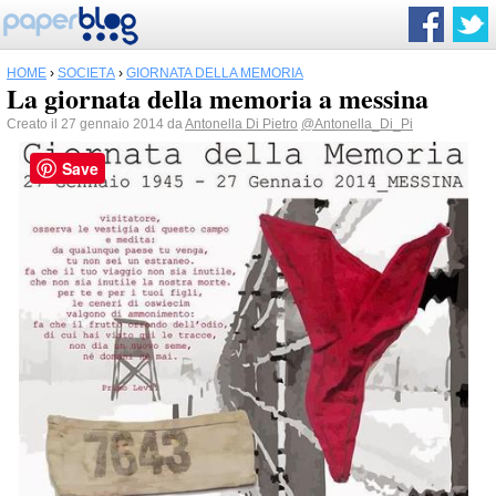
HOME
›
SOCIETÀ
›
GIORNATA DELLA MEMORIA
La giornata della memoria a messina
Creato il 27 gennaio 2014 da
Antonella Di Pietro
@Antonella_Di_Pi
Save