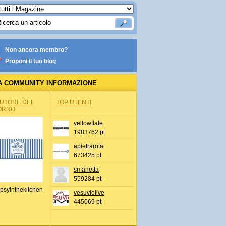
Non ancora membro?
Proponi il tuo blog
A COMMUNITY INFORMAZIONE
IONALE
AUTORE DEL
TOP UTENTI
ORNO
yellowflate
1983762 pt
apietrarota
673425 pt
smanetta
559284 pt
psyinthekitchen
vesuviolive
445069 pt