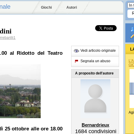
nale
Giochi
Autori
dini
rebarilli1
L
Vedi articolo originale
.00 al Ridotto del Teatro
REG
L'
Segnala un abuso
GI
A proposito dell'autore
Agi
Bernardrieux
ì 25 ottobre alle ore 18.00
1684
condivisioni