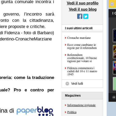
 giunta comunale incontra i
Vedi il suo profilo
Vedi il suo blog
I
i governo, l’incontro sarà
onto con la cittadinanza,
ere proposte e critiche.
I suoi ultimi articoli
di Fidenza - foto di Barbaro)
Cronache marziane
Fidentino-CronacheMarziane
Ecco come cambiano le
regole per il referendum
Referendum
costituzionale, 10 buone
ragioni per votare si
Fidenza commemora i
caduti del 10 e 11 marzo
1945
ibreria: come la traduzione
Vedi tutti
nuale? Pro e contro per
Magazines
Informazione regionale
ina di
Politica