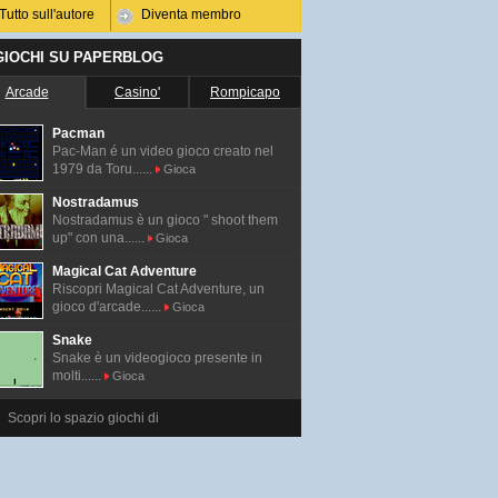
Tutto sull'autore
Diventa membro
 GIOCHI SU PAPERBLOG
Arcade
Casino'
Rompicapo
Pacman
Pac-Man é un video gioco creato nel
1979 da Toru......
Gioca
Nostradamus
Nostradamus è un gioco " shoot them
up" con una......
Gioca
Magical Cat Adventure
Riscopri Magical Cat Adventure, un
gioco d'arcade......
Gioca
Snake
Snake è un videogioco presente in
molti......
Gioca
Scopri lo spazio giochi di