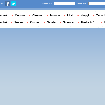
 su
Username
Password
ocietà
Cultura
Cinema
Musica
Libri
Viaggi
Tecnol
er Lei
Sesso
Cucina
Salute
Scienze
Media & Co