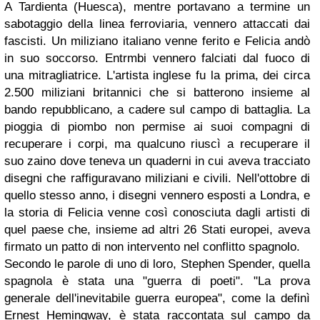
A Tardienta (Huesca), mentre portavano a termine un
sabotaggio della linea ferroviaria, vennero attaccati dai
fascisti. Un miliziano italiano venne ferito e Felicia andò
in suo soccorso. Entrmbi vennero falciati dal fuoco di
una mitragliatrice. L'artista inglese fu la prima, dei circa
2.500 miliziani britannici che si batterono insieme al
bando repubblicano, a cadere sul campo di battaglia. La
pioggia di piombo non permise ai suoi compagni di
recuperare i corpi, ma qualcuno riuscì a recuperare il
suo zaino dove teneva un quaderni in cui aveva tracciato
disegni che raffiguravano miliziani e civili. Nell'ottobre di
quello stesso anno, i disegni vennero esposti a Londra, e
la storia di Felicia venne così conosciuta dagli artisti di
quel paese che, insieme ad altri 26 Stati europei, aveva
firmato un patto di non intervento nel conflitto spagnolo.
Secondo le parole di uno di loro, Stephen Spender, quella
spagnola è stata una "guerra di poeti". "La prova
generale dell'inevitabile guerra europea", come la definì
Ernest Hemingway, è stata raccontata sul campo da