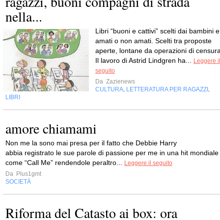
ragazzi, buoni compagni di strada
nella...
Libri “buoni e cattivi” scelti dai bambini e
amati o non amati. Scelti tra proposte
aperte, lontane da operazioni di censura
Il lavoro di Astrid Lindgren ha...
Leggere i
seguito
Da
Zazienews
CULTURA
LETTERATURA PER RAGAZZI
,
,
LIBRI
amore chiamami
Non me la sono mai presa per il fatto che Debbie Harry
abbia registrato le sue parole di passione per me in una hit mondiale
come “Call Me” rendendole peraltro...
Leggere il seguito
Da
Plus1gmt
SOCIETÀ
Riforma del Catasto ai box: ora