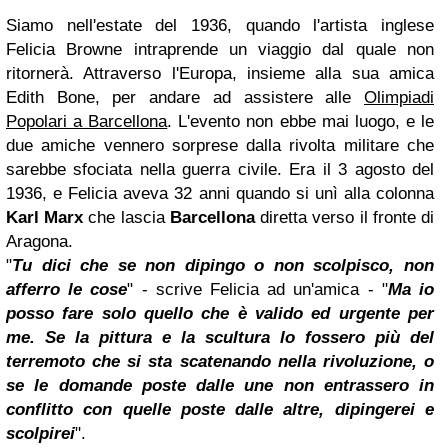
Siamo nell'estate del 1936, quando l'artista inglese
Felicia Browne intraprende un viaggio dal quale non
ritornerà. Attraverso l'Europa, insieme alla sua amica
Edith Bone, per andare ad assistere alle
Olimpiadi
Popolari a Barcellona
. L'evento non ebbe mai luogo, e le
due amiche vennero sorprese dalla rivolta militare che
sarebbe sfociata nella guerra civile. Era il 3 agosto del
1936, e Felicia aveva 32 anni quando si unì alla colonna
Karl Marx
che lascia
Barcellona
diretta verso il fronte di
Aragona.
"
Tu dici che se non dipingo o non scolpisco, non
afferro le cose
" - scrive Felicia ad un'amica - "
Ma io
posso fare solo quello che è valido ed urgente per
me. Se la pittura e la scultura lo fossero più del
terremoto che si sta scatenando nella rivoluzione, o
se le domande poste dalle une non entrassero in
conflitto con quelle poste dalle altre, dipingerei e
scolpirei
".