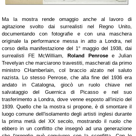
Ma la mostra rende omaggio anche al lavoro di
agitazione svolto dai surrealisti nel Regno Unito,
documentando con fotografie e con una maschera
originale la performance messa in atto a Londra, nel
corso della manifestazione del 1° maggio del 1938, dai
surrealisti FE McWilliam,
Roland Penrose
e Julian
Trevelyan che marciarono travestiti, mascherati da primo
ministro CHamberlain, col braccio alzato nel saluto
nazista. Lo stesso Penrose, che alla fine del 1936 era
andato in Catalogna, giocò un ruolo chiave nel
salvataggio del Guernica di Picasso e nel suo
trasferimento a Londra, dove venne esposto all'inizio del
1939. Quello che la mostra si propone, è di smontare il
luogo comune dell'isolamento degli artisti inglesi durante
la prima metà del XX secolo, mostrando il ruolo che
ebbero in un conflitto che insegnò ad una generazione
che l'orgoglio può convivere con la sconfitta. Con le