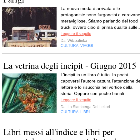
La nuova moda è arrivata e le
protagoniste sono furgoncini e carovan
meravigliose. Stiamo parlando dei food
truck, ovvero cibo di prima qualitá sulle..
Leggere il seguito
Da
Witzbalinka
CULTURA
VIAGGI
,
La vetrina degli incipit - Giugno 2015
L'incipit in un libro è tutto. In pochi
capoversi l'autore cattura l'attenzione de
lettore e lo risucchia nel vortice della
storia. Oppure con poche banali...
Leggere il seguito
Da
La Stamberga Dei Lettori
CULTURA
LIBRI
,
Libri messi all'indice e libri per