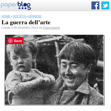
HOME
›
SOCIETÀ
›
OPINIONI
La guerra dell’arte
Creato il 05 dicembre 2014 da
Francosenia
Save