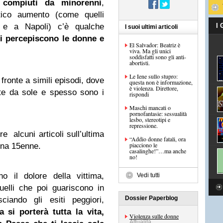
o
compiuti da minorenni
,
stico aumento (come quelli
 e a Napoli) c’è qualche
I
I suoi ultimi articoli
i percepiscono le donne e
El Salvador: Beatriz è
viva. Ma gli unici
soddisfatti sono gli anti-
abortisti.
Le Iene sullo stupro:
fronte a simili episodi, dove
questa non è informazione,
è violenza. Direttore,
te da sole e spesso sono i
rispondi
Maschi mancati o
pornofantasie: sessualità
lesbo, stereotipi e
repressione.
e alcuni articoli sull’ultima
“Addio donne fatali, ora
piacciono le
na 15enne.
casalinghe!”…ma anche
no!
 il dolore della vittima,
Vedi tutti
quelli che poi guariscono in
Dossier Paperblog
ciando gli esiti peggiori,
 si porterà tutta la vita,
Violenza sulle donne
Attualità