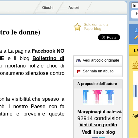
Giochi
Autori
Selezionati da
tro le donne)
Paperblog
ta a La pagina
Facebook
NO
L
NE
e il blog
Bollettino di
Vedi articolo originale
L'
 riportano notizie choc di
GI
Segnala un abuso
consumano silenziose contro
A proposito dell'autore
n la visibilità che spesso la
hè il nostro Paese non fa
Marypinagiuliaalessiafabian
vittime e prevenire queste
Agi
92914
condivisioni
Vedi il suo profilo
Vedi il suo blog