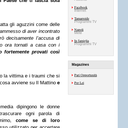
n Paese che ti lascia sola
Facebook
Internet
Tamarreide
Programmi TV
tta gli aguzzini come delle
Napoli
ammesso di aver incontrato
Mete
rò decisamente l’accusa di
In famiglia
Programmi TV
o ora tornati a casa con i
 fortemente provati così
Magazines
Pari Opportunità
 la vittima e i traumi che si
a cosa avviene su
Il Mattino
e
Per Lei
.
media dipingono le donne
trascurare ogni parola di
’animo,
come se di loro
sso utilizzato per accertare