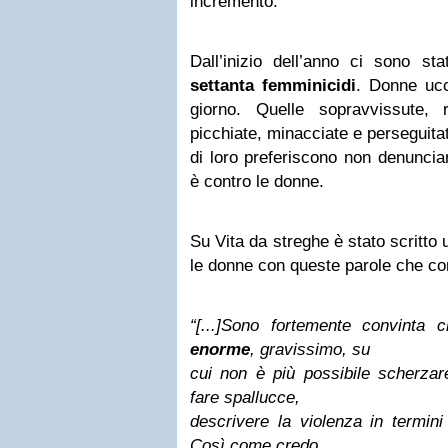
incremento.
Dall’inizio dell’anno ci sono s
settanta femminicidi
. Donne uc
giorno. Quelle sopravvissute, r
picchiate, minacciate e perseguitat
di loro preferiscono non denunciar
è contro le donne.
Su Vita da streghe è stato scritto 
le donne con queste parole che co
“[...]Sono fortemente convinta
enorme
, gravissimo, su
cui non è più possibile scherzar
fare spallucce,
descrivere la violenza in termini
Così come credo