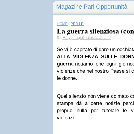
Magazine Pari Opportunità
HOME
›
PER LEI
La guerra silenziosa (con
Da
Marypinagiuliaalessiafabiana
Se vi è capitato di dare un occhia
ALLA VIOLENZA SULLE DON
guerra
notiamo che ogni giornoci
violenze che nel nostro Paese si 
le donne.
Quel silenzio non viene colmato co
stampa dà a certe notizie perc
proprio nulla per tutelare le 
violenze.