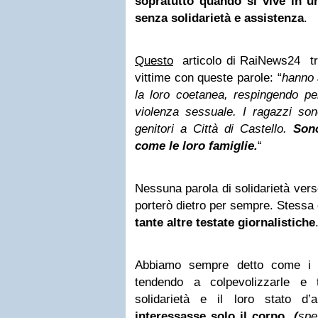
sopratutto quando si vive in u
senza solidarietà e assistenza
.
Questo
articolo di RaiNews24 tra
vittime con queste parole: “
hanno 
la loro coetanea, respingendo pe
violenza sessuale. I ragazzi son
genitori a Città di Castello.
Sono
come le loro famiglie.
“
Nessuna parola di solidarietà verso
porterò dietro per sempre. Stess
tante altre testate giornalistiche
Abbiamo sempre detto come i 
tendendo a colpevolizzarle e 
solidarietà e il loro stato d
interessasse solo il corpo,
(
spe