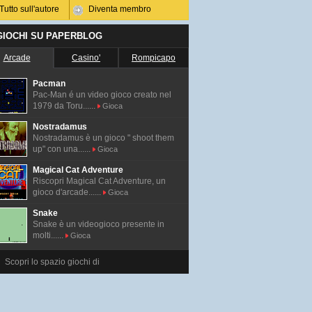
Tutto sull'autore
Diventa membro
 GIOCHI SU PAPERBLOG
Arcade
Casino'
Rompicapo
Pacman
Pac-Man é un video gioco creato nel
1979 da Toru......
Gioca
Nostradamus
Nostradamus è un gioco " shoot them
up" con una......
Gioca
Magical Cat Adventure
Riscopri Magical Cat Adventure, un
gioco d'arcade......
Gioca
Snake
Snake è un videogioco presente in
molti......
Gioca
Scopri lo spazio giochi di