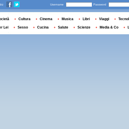
 su
Username
Password
ocietà
Cultura
Cinema
Musica
Libri
Viaggi
Tecnol
er Lei
Sesso
Cucina
Salute
Scienze
Media & Co