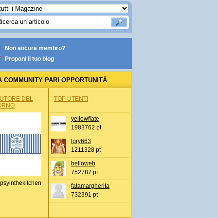
Non ancora membro?
Proponi il tuo blog
A COMMUNITY PARI OPPORTUNITÀ
AUTORE DEL
TOP UTENTI
ORNO
yellowflate
1983762 pt
lory663
1211328 pt
belloweb
752787 pt
a
psyinthekitchen
fatamargherita
732391 pt