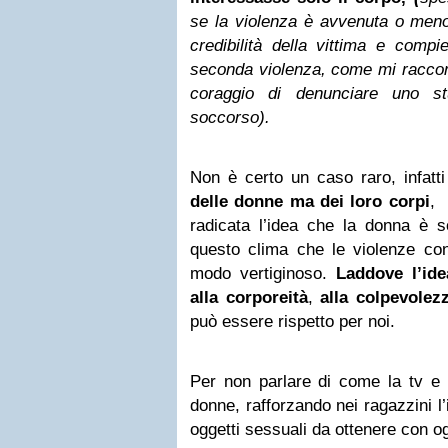
se la violenza è avvenuta o meno
credibilità della vittima e comp
seconda violenza, come mi racco
coraggio di denunciare uno s
soccorso)
.
Non è certo un caso raro, infatt
delle donne ma dei loro corpi
, 
radicata l’idea che la donna è s
questo clima che le violenze co
modo vertiginoso.
Laddove l’id
alla corporeità
,
alla colpevolez
può essere rispetto per noi.
Per non parlare di come la tv e l
donne, rafforzando nei ragazzini l
oggetti sessuali da ottenere con 