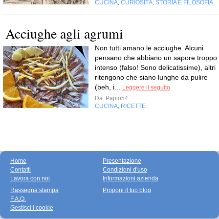
CUCINA
CURIOSITÀ
STORIA E FILOSOFIA
,
,
Acciughe agli agrumi
Non tutti amano le acciughe. Alcuni
pensano che abbiano un sapore troppo
intenso (falso! Sono delicatissime), altri
ritengono che siano lunghe da pulire
(beh, i...
Leggere il seguito
Da
Papio54
CUCINA
RICETTE
,
Home
Presentazione
Contatti
Condizioni d'uso
Lavora con noi
Informazioni azienda
Rassegna stampa
Proponi il tuo blog
F.A.Q.
Gestisci i cookie