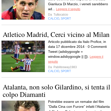
Gianluca Di Marzio, i veneti sarebbero
ad...
Leggere il seguito
Da
Tuttocalcio
CALCIO
SPORT
,
Atletico Madrid, Cerci vicino al Milan
Articolo pubblicato da Italo Profice, in
data 17 dicembre 2014 · 0 Commenti
Tweet (adsbygoogle =
window.adsbygoogle || []).
Leggere il
seguito
Da
Pablitosway1983
CALCIO
SPORT
,
Atalanta, non solo Gilardino, si tenta il
colpo Diamanti
Potrebbe essere un remake del film
”Dalla Cina con Furore” infatti l’Atalanta