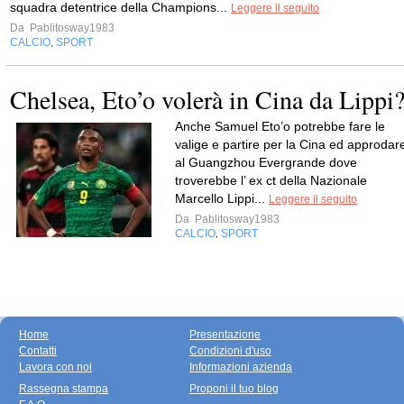
squadra detentrice della Champions...
Leggere il seguito
Da
Pablitosway1983
CALCIO
SPORT
,
Chelsea, Eto’o volerà in Cina da Lippi
Anche Samuel Eto’o potrebbe fare le
valige e partire per la Cina ed approdar
al Guangzhou Evergrande dove
troverebbe l’ ex ct della Nazionale
Marcello Lippi...
Leggere il seguito
Da
Pablitosway1983
CALCIO
SPORT
,
Home
Presentazione
Contatti
Condizioni d'uso
Lavora con noi
Informazioni azienda
Rassegna stampa
Proponi il tuo blog