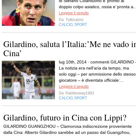
di Stefano Colantuono e’ pronto al
doppio colpo asiatico, ossia e’ pronta a..
Leggere il seguito
Da
Tuttocalcio
CALCIO
SPORT
,
Gilardino, saluta l’Italia:’Me ne vado i
Cina’
lug 10th, 2014 · commenti GILARDINO 
La notizia era nell’aria da tempo, ma
solo oggi – per ammissione dello stesso
giocatore – è diventata ufficiale:...
Leggere il seguito
Da
Pablitosway1983
CALCIO
SPORT
,
Gilardino, futuro in Cina con Lippi?
GILARDINO GUANGZHOU – Clamorosa indiscrezione proveniente
dalla Cina: Alberto Gilardino sarebbe ad un passo dal Guangzhou,