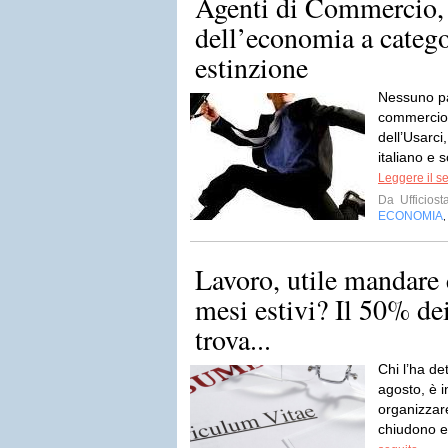
Agenti di Commercio, 
dell’economia a catego
estinzione
Nessuno par
commercio 
dell’Usarci
italiano e s
Leggere il s
Da
Ufficiost
ECONOMIA
Lavoro, utile mandare
mesi estivi? Il 50% dei
trova...
Chi l’ha de
agosto, è i
organizzar
chiudono e 