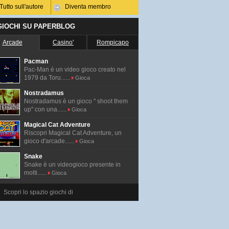
Tutto sull'autore
Diventa membro
 GIOCHI SU PAPERBLOG
Arcade
Casino'
Rompicapo
Pacman
Pac-Man é un video gioco creato nel
1979 da Toru......
Gioca
Nostradamus
Nostradamus è un gioco " shoot them
up" con una......
Gioca
Magical Cat Adventure
Riscopri Magical Cat Adventure, un
gioco d'arcade......
Gioca
Snake
Snake è un videogioco presente in
molti......
Gioca
Scopri lo spazio giochi di