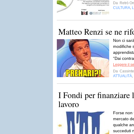
Da
Retrò On
CULTURA
,
Matteo Renzi se ne rif
Non ci sar
modifiche s
apprendista
“Dai contra
Leggere il s
Da
Cassinte
ATTUALITÀ
,
I Fondi per finanziare l
lavoro
Forse non 
mercato de
qualche an
succeduti n