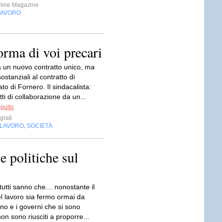
line Magazine
LAVORO
orma di voi precari
à un nuovo contratto unico, ma
ostanziali al contratto di
to di Fornero. Il sindacalista:
tti di collaborazione da un...
eguito
grati
LAVORO
SOCIETÀ
,
e politiche sul
tutti sanno che… nonostante il
l lavoro sia fermo ormai da
no e i governi che si sono
on sono riusciti a proporre...