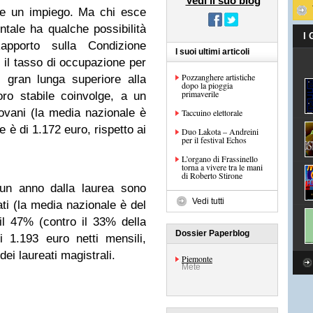
Vedi il suo blog
are un impiego. Ma chi esce
tale ha qualche possibilità
I
pporto sulla Condizione
I suoi ultimi articoli
i il tasso di occupazione per
Pozzanghere artistiche
i gran lunga superiore alla
dopo la pioggia
primaverile
ro stabile coinvolge, a un
iovani (la media nazionale è
Taccuino elettorale
 è di 1.172 euro, rispetto ai
Duo Lakota – Andreini
per il festival Echos
L’organo di Frassinello
torna a vivere tra le mani
di Roberto Stirone
 un anno dalla laurea sono
Vedi tutti
ati (la media nazionale è del
 il 47% (contro il 33% della
Dossier Paperblog
i 1.193 euro netti mensili,
ei laureati magistrali.
Piemonte
Mete