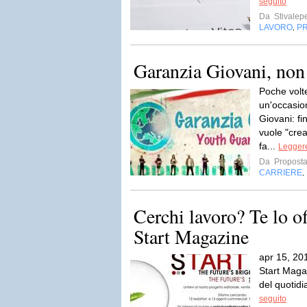
seguito
Da
Stivalep
LAVORO
PR
,
Garanzia Giovani, non
Poche volt
un'occasio
Giovani: f
vuole "cre
fa...
Leggere
Da
Proposta
CARRIERE
,
Cerchi lavoro? Te lo o
Start Magazine
apr 15, 20
Start Maga
del quotidi
seguito