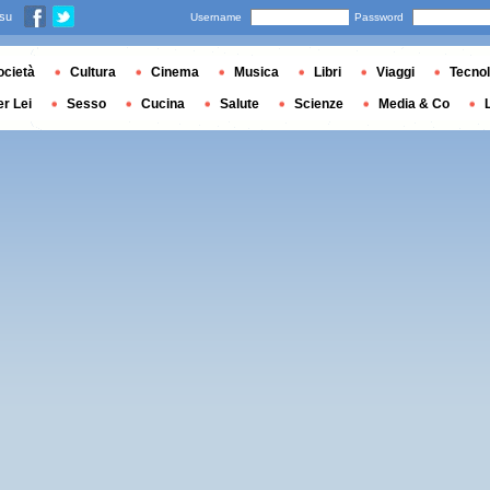
 su
Username
Password
ocietà
Cultura
Cinema
Musica
Libri
Viaggi
Tecnol
er Lei
Sesso
Cucina
Salute
Scienze
Media & Co