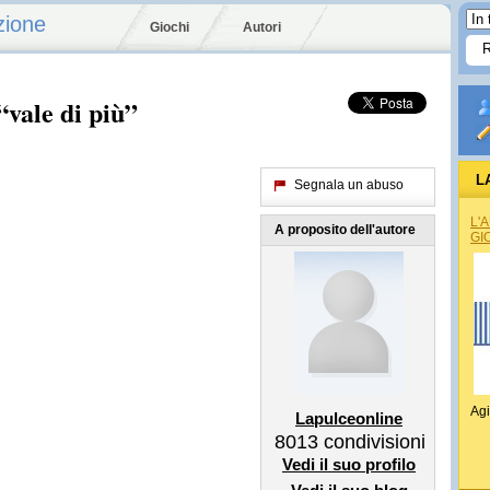
zione
Giochi
Autori
“vale di più”
L
Segnala un abuso
L'
A proposito dell'autore
GI
Agi
Lapulceonline
8013
condivisioni
Vedi il suo profilo