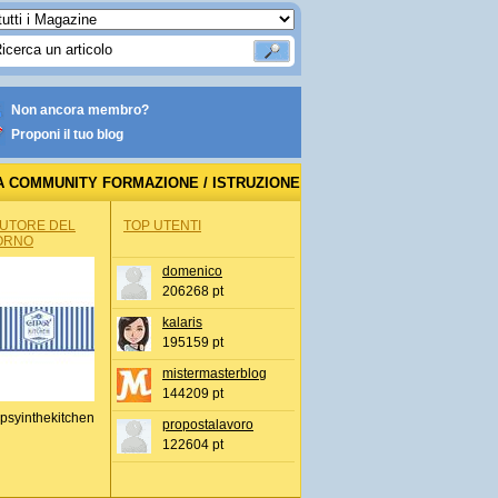
Non ancora membro?
Proponi il tuo blog
A COMMUNITY FORMAZIONE / ISTRUZIONE
AUTORE DEL
TOP UTENTI
ORNO
domenico
206268 pt
kalaris
195159 pt
mistermasterblog
144209 pt
psyinthekitchen
propostalavoro
122604 pt