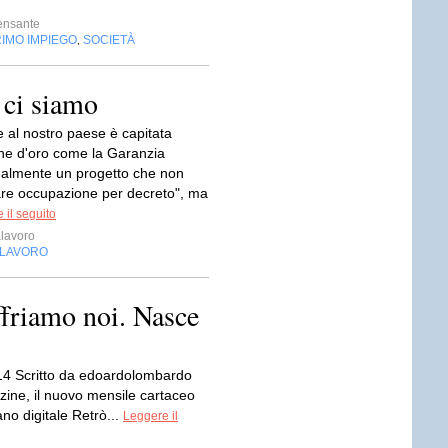
ensante
IMO IMPIEGO
SOCIETÀ
,
 ci siamo
e al nostro paese è capitata
ne d'oro come la Garanzia
inalmente un progetto che non
are occupazione per decreto", ma
 il seguito
lavoro
LAVORO
ffriamo noi. Nasce
14 Scritto da edoardolombardo
zine, il nuovo mensile cartaceo
ano digitale Retrò...
Leggere il