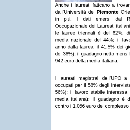
Anche i laureati faticano a trov
dall’Università del
Piemonte
Orien
in più. I dati emersi dal Ra
Occupazionale dei Laureati italian
le lauree triennali è del 62%, d
media nazionale del 44%; il lavo
anno dalla laurea, il 41,5% dei g
del 36%); il guadagno netto mensile
942 euro della media italiana.
I laureati magistrali dell’UPO a
occupati per il 58% degli intervist
56%); il lavoro stabile interessa
media italiana); il guadagno è d
contro i 1.056 euro del complesso d