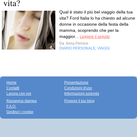
vita?
Qual è stato il più bel viaggio della tua
vita? Ford Italia lo ha chiesto ad alcune
donne in occasione della festa della
mamma, scoprendo che per la
maggior...
Leggere il seguito
Da
Anna Pernice
DIARIO PERSONALE
VIAGGI
,
Home
Presentazione
Contatti
Condizioni d'uso
Lavora con noi
Informazioni azienda
Rassegna stampa
Proponi il tuo blog
F.A.Q.
Gestisci i cookie