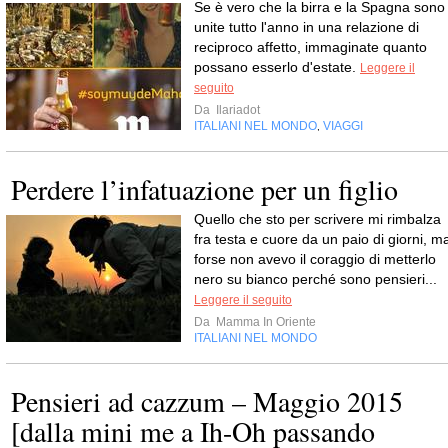
Se è vero che la birra e la Spagna sono
unite tutto l'anno in una relazione di
reciproco affetto, immaginate quanto
possano esserlo d'estate.
Leggere il
seguito
Da
Ilariadot
ITALIANI NEL MONDO
VIAGGI
,
Perdere l’infatuazione per un figlio
Quello che sto per scrivere mi rimbalza
fra testa e cuore da un paio di giorni, m
forse non avevo il coraggio di metterlo
nero su bianco perché sono pensieri...
Leggere il seguito
Da
Mamma In Oriente
ITALIANI NEL MONDO
Pensieri ad cazzum – Maggio 2015
[dalla mini me a Ih-Oh passando