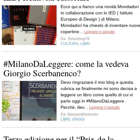
Ecco qui a fianco una novità Mondadori
in collaborazione con lo IED ( Istituto
Europeo di Design ) di Milano.
Mondadori ha chiesto di inventare nuov
copertine...
Leggere il seguito
Da
Simonbug78
CULTURA
LIBRI
,
#MilanoDaLeggere: come la vedeva
Giorgio Scerbanenco?
Devo ringraziare il mio blog e questa
rubrica se finalmente mi sono decisa a
leggere un libro come quello di cui vi
parlo oggi in #MilanoDaLeggere .
Perchè, dev...
Leggere il seguito
Da
Maryandthebooks
LIBRI
VIAGGI
,
Terza edizione per il “Prix de la