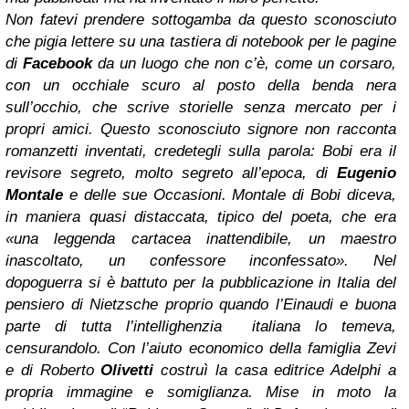
Non fatevi prendere sottogamba da questo sconosciuto
che pigia lettere su una tastiera di notebook per le pagine
di
Facebook
da un luogo che non c’è, come un corsaro,
con un occhiale scuro al posto della benda nera
sull’occhio, che scrive storielle senza mercato per i
propri amici. Questo sconosciuto signore non racconta
romanzetti inventati, credetegli sulla parola: Bobi era il
revisore segreto, molto segreto all’epoca, di
Eugenio
Montale
e delle sue
Occasioni
. Montale di Bobi diceva,
in maniera quasi distaccata, tipico del poeta, che era
«una leggenda cartacea inattendibile, un maestro
inascoltato, un confessore inconfessato». Nel
dopoguerra si è battuto per la pubblicazione in Italia del
pensiero di Nietzsche proprio quando l’Einaudi e buona
parte di tutta l’intellighenzia italiana lo temeva,
censurandolo. Con l’aiuto economico della famiglia Zevi
e di Roberto
Olivetti
costruì la casa editrice Adelphi a
propria immagine e somiglianza. Mise in moto la