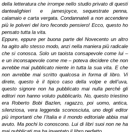
della letteratura che irrompe nello studio privato di questi
dantealighieri
e
jamesjoyce
, sequestrate penna,
calamaio e carta vergata. Condannateli a non accendere
più le polveri del loro fecondo pensiero! Ecco, questo ho
pensato tutta la vita.
Eppure, eppure per buona parte del Novecento un altro
ha agito allo stesso modo, anzi nella maniera più radicale
che si conosca. Solo un taoista consapevole come lui –
e un inconsapevole come me – poteva decidere che non
avrebbe mai pubblicato niente in tutta la sua vita. E che
non avrebbe mai scritto qualcosa in forma di libro. Vi
direte, questo è il tipico caso della volpe e dell’uva,
questo signore non ha pubblicato mai nulla perché gli
editori non hanno voluto pubblicarlo. No, questo triestino
era Roberto
Bobi
Bazlen, ragazzo, poi uomo, antica,
silenziosa, vera leggenda sconosciuta, uno degli editor
più importanti che l’Italia e il mondo editoriale abbia mai
avuto. Ma pochi lo conoscono. Lui di libri suoi non ne ha
mai pubblicati ma ha inventato il libro perfetto.