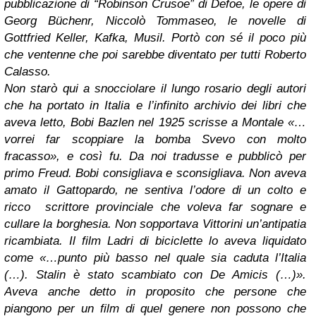
pubblicazione di “Robinson Crusoe” di Defoe, le opere di
Georg Büchenr, Niccolò Tommaseo, le novelle di
Gottfried Keller, Kafka, Musil. Portò con sé il poco più
che ventenne che poi sarebbe diventato per tutti Roberto
Calasso.
Non starò qui a snocciolare il lungo rosario degli autori
che ha portato in Italia e l’infinito archivio dei libri che
aveva letto, Bobi Bazlen nel 1925 scrisse a Montale «…
vorrei far scoppiare la bomba Svevo con molto
fracasso», e così fu. Da noi tradusse e pubblicò per
primo Freud. Bobi consigliava e sconsigliava. Non aveva
amato il Gattopardo, ne sentiva l’odore di un colto e
ricco scrittore provinciale che voleva far sognare e
cullare la borghesia. Non sopportava Vittorini un’antipatia
ricambiata. Il film Ladri di biciclette lo aveva liquidato
come «…punto più basso nel quale sia caduta l’Italia
(…). Stalin è stato scambiato con De Amicis (…)».
Aveva anche detto in proposito che persone che
piangono per un film di quel genere non possono che