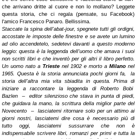
che arrivano dritte al cuore e non lo mollano? Leggete
questa storia, che ci regala (pensate, su Facebook)
l'amico Francesco Panaro. Bellissima.
Staccate la spina dell’abat-jour, spegnete tutti gli ordigni,
accostate le imposte delle finestre e se avete un lumino
ad olio accendetelo, sedetevi davanti a questo moderno
leggio: questa è la leggenda dell’uomo che amava i suoi
non scritti libri e che inventò per gli altri il libro perfetto.
Un uomo nato a
Trieste
nel 1902 e morto a
Milano
nel
1965. Questa è la storia annunciata pochi giorni fa, la
storia dell’altra mia vita sbiadita in questa. Prima di
iniziare a raccontare la leggenda di Roberto
Bobi
Bazlen – editor silenzioso che stava in punta di piedi,
che guidava la mano, la scrittura della miglior parte del
Novecento – lasciatemi ritornare solo per un attimo ai
giorni nostri, lasciatemi dire cosa è necessario più di
tutto oggi, lasciatemi sussurrare che non è
indispensabile scrivere libri, romanzi per primi e tutta la