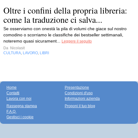
Oltre i confini della propria libreria:
come la traduzione ci salva...
Se osserviamo con onestà la pila di volumi che giace sul nostro
comodino o scorriamo le classifiche dei bestseller settimanali,
noteremo quasi sicurament...
Leggere il seguito
Da
Nicolasit
CULTURA
LAVORO
LIBRI
,
,
Home
Presentazione
Contatti
Condizioni d'uso
Lavora con noi
Informazioni azienda
Rassegna stampa
Proponi il tuo blog
F.A.Q.
Gestisci i cookie