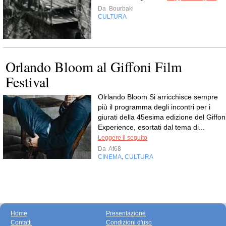
Da
Bourbaki
CULTURA
Orlando Bloom al Giffoni Film
Festival
Olrlando Bloom Si arricchisce sempre
più il programma degli incontri per i
giurati della 45esima edizione del Giffon
Experience, esortati dal tema di...
Leggere il seguito
Da
Af68
CINEMA
CULTURA
,
Home
Presentazione
Contatti
Condizioni d'uso