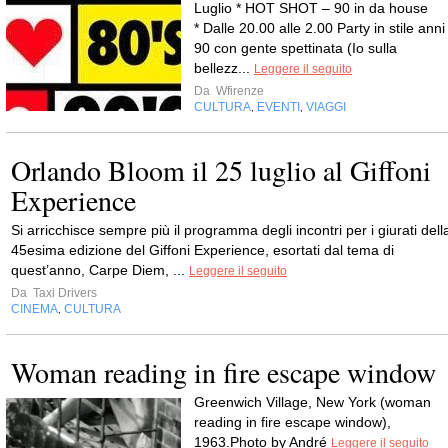
Luglio * HOT SHOT – 90 in da house
* Dalle 20.00 alle 2.00 Party in stile anni
90 con gente spettinata (Io sulla
bellezz...
Leggere il seguito
Da
Wfirenze
CULTURA
EVENTI
VIAGGI
,
,
Orlando Bloom il 25 luglio al Giffoni
Experience
Si arricchisce sempre più il programma degli incontri per i giurati dell
45esima edizione del Giffoni Experience, esortati dal tema di
quest’anno, Carpe Diem, ...
Leggere il seguito
Da
Taxi Drivers
CINEMA
CULTURA
,
Woman reading in fire escape window
Greenwich Village, New York (woman
reading in fire escape window),
1963.Photo by André
Leggere il seguito