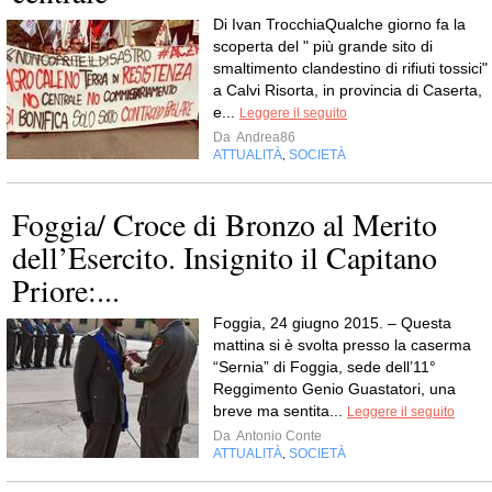
Di Ivan TrocchiaQualche giorno fa la
scoperta del " più grande sito di
smaltimento clandestino di rifiuti tossici"
a Calvi Risorta, in provincia di Caserta,
e...
Leggere il seguito
Da
Andrea86
ATTUALITÀ
SOCIETÀ
,
Foggia/ Croce di Bronzo al Merito
dell’Esercito. Insignito il Capitano
Priore:...
Foggia, 24 giugno 2015. – Questa
mattina si è svolta presso la caserma
“Sernia” di Foggia, sede dell’11°
Reggimento Genio Guastatori, una
breve ma sentita...
Leggere il seguito
Da
Antonio Conte
ATTUALITÀ
SOCIETÀ
,