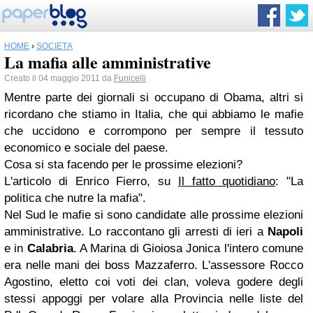
HOME
›
SOCIETÀ
La mafia alle amministrative
Creato il 04 maggio 2011 da
Funicelli
Mentre parte dei giornali si occupano di Obama,
altri si
ricordano che stiamo in Italia, che qui abbiamo le
mafie
che uccidono e corrompono per sempre il tessuto
economico e sociale del paese.
Cosa si sta facendo per le prossime elezioni?
L'articolo di Enrico Fierro, su
Il fatto quotidiano
:
"La
politica che nutre la mafia".
Nel Sud le mafie si sono candidate alle prossime elezioni
amministrative.
Lo raccontano gli arresti di ieri a
Napoli
e in
Calabria
.
A Marina di Gioiosa Jonica
l'intero comune
era nelle mani dei boss Mazzaferro. L'assessore
Rocco
Agostino
, eletto coi voti dei clan, voleva godere degli
stessi appoggi per volare alla Provincia nelle liste del