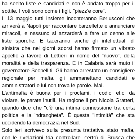
ha scelto liste e candidati e non è andato troppo per il
sottile. I voti sono come i figli, "piezz'e core".
Il 13 maggio tutti insieme inconteranno Berlusconi che
arriverà a Napoli per raccontare barzellette e annunciare
miracoli, e nessuno si azzarderà a fare un cenno alle
liste sporche. E taceranno anche gli intellettuali di
sinistra che nei giorni scorsi hanno firmato un vibrato
appello a favore di Lettieri in nome del "nuovo", della
moralità e della trasparenza. E in
Calabria
sarà muto il
governatore
Scopelliti
. Gli hanno arrestato un consigliere
regionale per mafia, gli ammanettano candidati e
amministratori e lui non trova le parole. Mai.
L'antimafia è buona per i proclami, i codici etici da
violare, le parate inutili. Ha ragione il pm Nicola Gratteri,
quando dice che "c'è una intima connessione tra certa
politica e la 'ndrangheta".
È questa "intimità" che sta
uccidendo la democrazia nel Sud.
Solo ieri scrivevo sulla presunta trattativa stato mafia,
con le rivelazioni (da controllare, certo) di Brusca che