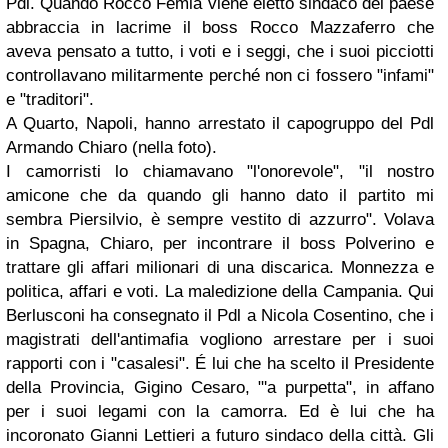
Pdl. Quando
Rocco Femia
viene eletto sindaco del paese
abbraccia in lacrime il
boss Rocco Mazzaferro
che
aveva pensato a tutto, i voti e i seggi, che i suoi picciotti
controllavano militarmente perché non ci fossero "infami"
e "traditori".
A
Quarto
, Napoli, hanno arrestato il capogruppo del
Pdl
Armando Chiaro
(nella foto).
I camorristi lo chiamavano "l'onorevole", "il nostro
amicone che da quando gli hanno dato il partito mi
sembra Piersilvio, è sempre vestito di azzurro". Volava
in Spagna, Chiaro, per incontrare il boss
Polverino
e
trattare gli affari milionari di una discarica. Monnezza e
politica, affari e voti. La maledizione della Campania.
Qui
Berlusconi ha consegnato il Pdl a Nicola Cosentino, che i
magistrati dell'antimafia vogliono arrestare per i suoi
rapporti con i "casalesi"
. É lui che ha scelto il
Presidente
della Provincia, Gigino Cesaro, "'a purpetta", in affano
per i suoi legami con la camorra. Ed è lui che ha
incoronato Gianni Lettieri
a futuro sindaco della città. Gli