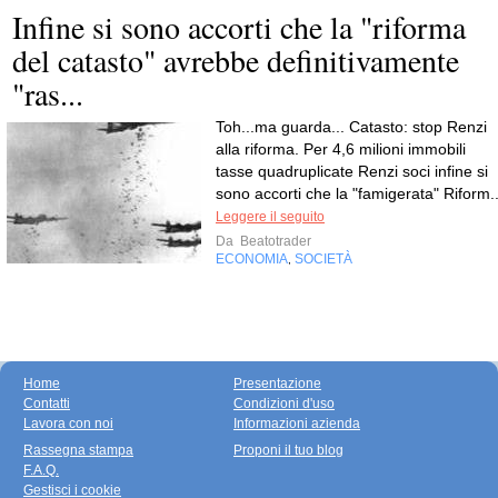
Infine si sono accorti che la "riforma
del catasto" avrebbe definitivamente
"ras...
Toh...ma guarda... Catasto: stop Renzi
alla riforma. Per 4,6 milioni immobili
tasse quadruplicate Renzi soci infine si
sono accorti che la "famigerata" Riform..
Leggere il seguito
Da
Beatotrader
ECONOMIA
SOCIETÀ
,
Home
Presentazione
Contatti
Condizioni d'uso
Lavora con noi
Informazioni azienda
Rassegna stampa
Proponi il tuo blog
F.A.Q.
Gestisci i cookie