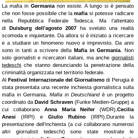
La mafia in
Germania
non esiste. A lungo si è pensato
che non fosse possibile che la
mafia
si potesse radicare
nella Repubblica Federale Tedesca. Ma l'attentato
di
Duisburg dell'agosto 2007
ha svelato una realtà
scomoda e inquietante. Da allora si è iniziato a ricercare
e a studiare un fenomeno nuovo e imprevisto. Da anni
sono in tanti a scrivere della
Mafia in Germania
. Non
solo giornalisti e ricercatori italiani, ma anche
giornalisti
tedeschi
che stanno denunciando la penetrazione della
criminalità organizzata nel territorio federale.
Al
Festival Internazionale del Giornalismo
di Perugia è
stata presentata una recente inchiesta giornalistica sulla
mafia in Germania.
Mafia in Deutschland
è
un progetto
coordinato da
David Schraven
(Funke Medien-Gruppe) a
cui collaborano
Anna Maria Neifer
(WDR),
Cecilia
Anesi
(IRPI) e
Giulio Rubino
(IRPI).
Durante la
presentazione dell'inchiesta (a cui collaborano numerosi
altri giornalisti tedeschi) sono state mostrate le