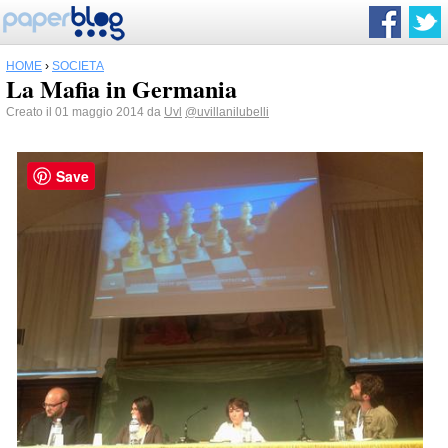
HOME
›
SOCIETÀ
La Mafia in Germania
Creato il 01 maggio 2014 da
Uvl
@uvillanilubelli
Save