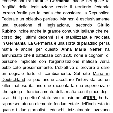
connessioni tra
Italia
e
Germania
, paese nel quale la
fragilità della legislazione rende il territorio federale
terreno fertile per la mafia che considera la Repubblica
Federale un obiettivo perfetto.
Ma non è esclusivamente
una questione di legislazione, secondo
Giulio
Rubino
incide anche
la grande comunit
à
italiana che nel
corso degli ultimi decenni si
è
stabilizzata e radicata
in
Germania
.
La Germania è una sorta di paradiso per la
mafia e anche per questo
Anna Maria Neifer
ha
annunciato che il database con 1200 nomi e cognomi di
persone implicate con l'organizzazione mafiosa verrà
pubblicato prossimamente. L'obiettivo è provare a dare
un segnale forte di cambiamento.
Sul sito
Mafia in
Deutschland
si pu
ò
anche ascoltare l'intervista ad un
killer mafioso italiano che racconta la sua esperienza e
che spiega il funzionamento della mafia con il gioco degli
scacchi.
Il progetto è stato svolto insieme all'
IRPI
che ha
rappresentato un elemento fondamentale dell'inchiesta in
quanto i due giornalisti tedeschi,
inizialmente,
avevano