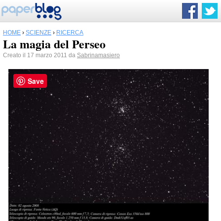
HOME
›
SCIENZE
›
RICERCA
La magia del Perseo
Creato il 17 marzo 2011 da
Sabrinamasiero
Save