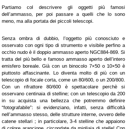
Partiamo col descrivere gli oggetti più famosi
dell’ammasso, per poi passare a quelli che lo sono
meno, ma alla portata dei piccoli telescopi.
Senza ombra di dubbio, l’oggetto più conosciuto e
osservato con ogni tipo di strumento e visibile perfino a
occhio nudo è il doppio ammasso aperto NGC884-869. Si
tratta del più bello e famoso ammasso aperto dell’intero
emisfero boreale. Già con un binocolo 7×50 o 10×50 è
piuttosto affascinante. Lo diventa molto di più con un
telescopio di focale corta, come un 80/600, o un 200/800.
Con un rifrattore 80/600 è spettacolare perchè si
osservano centinaia di stelline; con un telescopio da 200
in su acquista una bellezza che potremmo definire
“fotografabile”: si evidenziano, infatti, senza difficoltà
nell’ammasso stesso, delle strutture interne, ovvero delle
catene stellari ; in particolare, 3-4 stelline che appaiono
di colore arancione, circondate da migliaia di stelle! Con