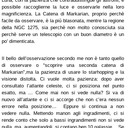
Luna, con la pazienza che contraddistingue gli astrofili, è
possibile raccoglierne la luce e osservarle nella loro
magnificienza. La Catena di Markarian, proprio perchè
facile da osservare, è la più blasonata, mentre la regione
della NGC 1275, sia perchè non molto conosciuta sia
perchè serve un telescopio con un buon diametro è un
po’ dimenticata.
Il bello dell’osservazione secondo me non è tanto quello
di osservare o “scoprire una seconda catena di
Markarian”,ma la pazienza di usare lo starhopping e la
visione distolta. Ci vuole molta pazienza: dopo aver
consultato l’atlante celeste, ci si posiziona nel punto
esatto, ma … Come mai non si vede nulla? Si va di
nuovo all’atlante e ci si accorge che non c’era nessun
errore nella posizione… Eppure si continua a non
vedere nulla. Mettendo manon agli ingradimenti, ci si
rende conto che solo a bassi ingrandimenti non si vede
nulla, ma, aumentandoli, si contano ben 10 galassie… Se