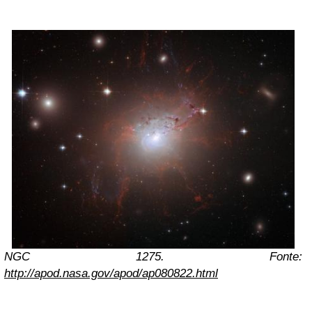
NGC 1275. Fonte:
http://apod.nasa.gov/apod/ap080822.html