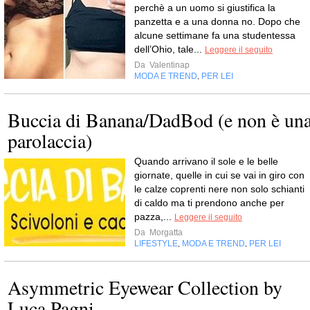
perchè a un uomo si giustifica la
panzetta e a una donna no. Dopo che
alcune settimane fa una studentessa
dell’Ohio, tale...
Leggere il seguito
Da
Valentinap
MODA E TREND
PER LEI
,
Buccia di Banana/DadBod (e non è un
parolaccia)
Quando arrivano il sole e le belle
giornate, quelle in cui se vai in giro con
le calze coprenti nere non solo schianti
di caldo ma ti prendono anche per
pazza,...
Leggere il seguito
Da
Morgatta
LIFESTYLE
MODA E TREND
PER LEI
,
,
Asymmetric Eyewear Collection by
Luca Pagni