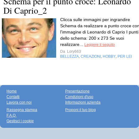
Schema per il punto croce: Leonardo
Di Caprio_2
Clicca sulle immagini per ingrandire
Schema da realizzare a punto croce co
l'immagine di Leonardo di Caprio I punti
dello schema: 200 x 273 Se vuoi
realizzare...
Leggere il seguito
Da
Lory663
BELLEZZA
CREAZIONI
HOBBY
PER LEI
,
,
,
Home
Presentazione
Contatti
Condizioni d'uso
Lavora con noi
Informazioni azienda
Rassegna stampa
Proponi il tuo blog
F.A.Q.
Gestisci i cookie