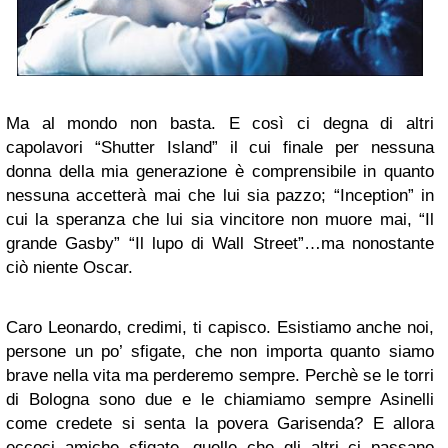
Ma al mondo non basta. E così ci degna di altri
capolavori “Shutter Island” il cui finale per nessuna
donna della mia generazione è comprensibile in quanto
nessuna accetterà mai che lui sia pazzo; “Inception” in
cui la speranza che lui sia vincitore non muore mai, “Il
grande Gasby” “Il lupo di Wall Street”…ma nonostante
ciò niente Oscar.
Caro Leonardo, credimi, ti capisco. Esistiamo anche noi,
persone un po’ sfigate, che non importa quanto siamo
brave nella vita ma perderemo sempre. Perchè se le torri
di Bologna sono due e le chiamiamo sempre Asinelli
come credete si senta la povera Garisenda? E allora
eccoci amiche sfigate, quelle che gli altri ci passano