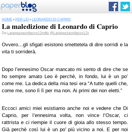
HOME
›
PER LEI
›
LEONARDO DI CAPRIO
La maledizione di Leonardo di Caprio
Da
Laragazzacoltacco12rotto
@Laragazzacoltacco12r
Ovvero…gli sfigati esistono smettetela di dire sorridi e la
vita ti sorriderà.
Dopo l’ennesimo Oscar mancato mi sento di dire che se
ho sempre amato Leo è perchè, in fondo, lui è un po’
come me. La dedica della mia tesi era “A tutte quelli che,
come me, sono lì lì per ma non. Ai primi dei non eletti.”
Eccoci amici miei esistiamo anche noi e vedere che Di
Caprio, per l’ennesima volta, non vince l’Oscar, ci
rattrista e ci riempie il cuore di gioia allo stesso tempo.
Già perchè così lui è un po’ più vicino a noi. E per noi