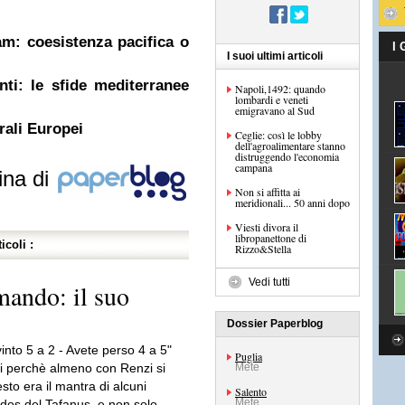
am: coesistenza pacifica o
I
I suoi ultimi articoli
nti: le sfide mediterranee
Napoli,1492: quando
lombardi e veneti
emigravano al Sud
rali Europei
Ceglie: così le lobby
dell'agroalimentare stanno
distruggendo l'economia
campana
ina di
Non si affitta ai
meridionali... 50 anni dopo
Viesti divora il
libropanettone di
icoli :
Rizzo&Stella
Vedi tutti
mando: il suo
Dossier Paperblog
nto 5 a 2 - Avete perso 4 a 5"
Puglia
i perchè almeno con Renzi si
Mete
sto era il mantra di alcuni
Salento
Mete
dos del Tafanus, e non solo.