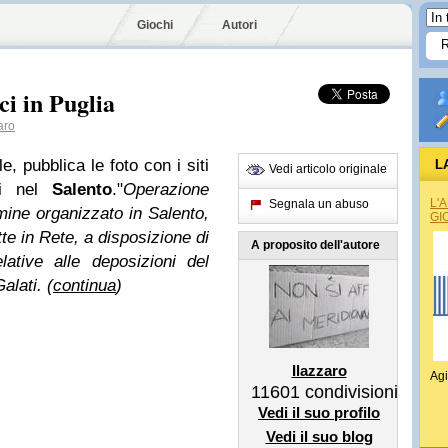
Giochi
Autori
ci in Puglia
aro
, pubblica le foto con i siti
L
Vedi articolo originale
ici nel
Salento
."
Operazione
L'
Segnala un abuso
imine organizzato in Salento,
GI
e in Rete, a disposizione di
A proposito dell'autore
elative alle deposizioni del
alati
. (
continua
)
Ilazzaro
Agi
11601
condivisioni
Vedi il suo profilo
Vedi il suo blog