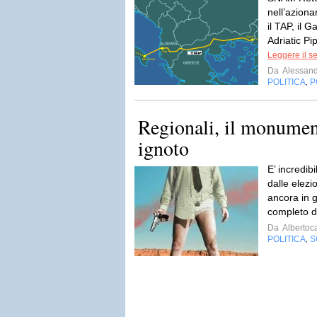
nell’aziona
il TAP, il 
Adriatic Pi
Leggere il s
Da
Alessan
POLITICA
P
,
Regionali, il monument
ignoto
E’ incredib
dalle elezi
ancora in g
completo de
Da
Albertoc
POLITICA
S
,