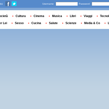
 su
Username
Password
ocietà
Cultura
Cinema
Musica
Libri
Viaggi
Tecnol
er Lei
Sesso
Cucina
Salute
Scienze
Media & Co