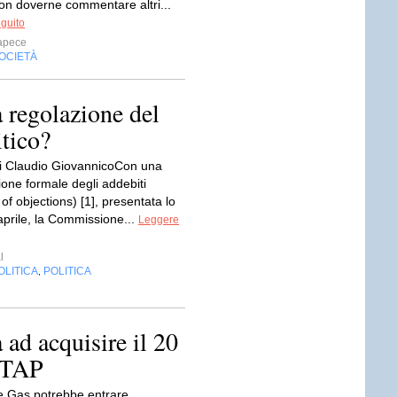
n doverne commentare altri...
eguito
apece
OCIETÀ
 regolazione del
tico?
i Claudio GiovannicoCon una
one formale degli addebiti
of objections) [1], presentata lo
aprile, la Commissione...
Leggere
l
OLITICA
POLITICA
,
d acquisire il 20
o TAP
 Gas potrebbe entrare