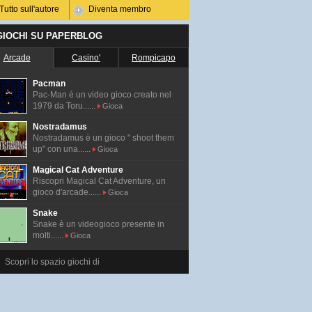
Tutto sull'autore
Diventa membro
 GIOCHI SU PAPERBLOG
Arcade
Casino'
Rompicapo
Pacman
Pac-Man é un video gioco creato nel
1979 da Toru......
Gioca
Nostradamus
Nostradamus è un gioco " shoot them
up" con una......
Gioca
Magical Cat Adventure
Riscopri Magical Cat Adventure, un
gioco d'arcade......
Gioca
Snake
Snake è un videogioco presente in
molti......
Gioca
Scopri lo spazio giochi di