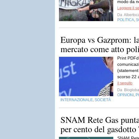
modo da no
Leggere il s
Da
Albertoc
POLITICA
S
,
Europa vs Gazprom: la
mercato come atto poli
Print PDFd
comunicazi
(statement 
scorso 22 
il seguito
Da
Blogloba
OPINIONI
P
,
INTERNAZIONALE
SOCIETÀ
,
SNAM Rete Gas punta a
per cento del gasdott
SNAM Rete