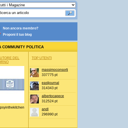
Non ancora membro?
Proponi il tuo blog
A COMMUNITY POLITICA
AUTORE DEL
TOP UTENTI
ORNO
massimoconsorti
337775 pt
eastjournal
314343 pt
albertocapece
312524 pt
psyinthekitchen
andl
296990 pt