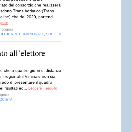
riato del consorzio che realizzerà
Gasdotto Trans Adriatico (Trans
peline) che dal 2020, partend...
eguito
droronga
OLITICA INTERNAZIONALE
SOCIETÀ
,
o all’elettore
ile che a quattro giorni di distanza
oni regionali il Viminale non sia
rado di presentare il quadro
i risultati ed...
Leggere il seguito
apece
OCIETÀ