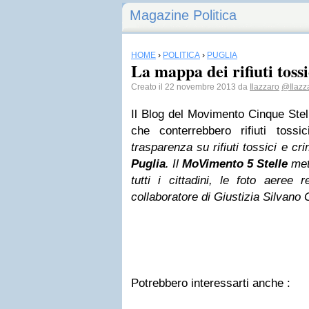
Magazine Politica
HOME
›
POLITICA
›
PUGLIA
La mappa dei rifiuti tossi
Creato il 22 novembre 2013 da
Ilazzaro
@Ilazz
Il Blog del Movimento Cinque Stelle
che conterrebbero rifiuti toss
trasparenza su rifiuti tossici e cr
Puglia
. Il
MoVimento 5 Stelle
mett
tutti i cittadini, le foto aeree r
collaboratore di Giustizia
Silvano G
Potrebbero interessarti anche :