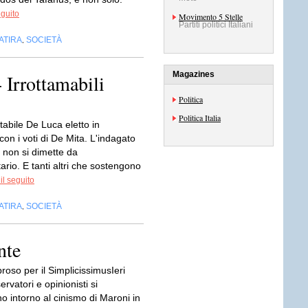
eguito
Movimento 5 Stelle
Partiti politici Italiani
ATIRA
SOCIETÀ
,
Magazines
- Irrottamabili
Politica
Politica Italia
abile De Luca eletto in
n i voti di De Mita. L'indagato
 non si dimette da
ario. E tanti altri che sostengono
il seguito
ATIRA
SOCIETÀ
,
nte
oso per il SimplicissimusIeri
rvatori e opinionisti si
o intorno al cinismo di Maroni in