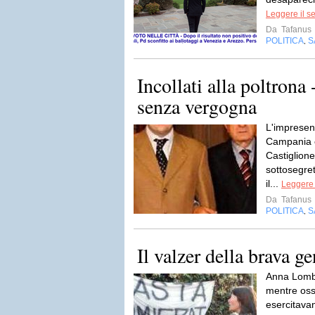
Leggere il s
Da
Tafanus
POLITICA
S
,
Incollati alla poltrona 
senza vergogna
L'impresent
Campania co
Castiglione
sottosegret
il...
Leggere 
Da
Tafanus
POLITICA
S
,
Il valzer della brava ge
Anna Lombr
mentre osse
esercitavan