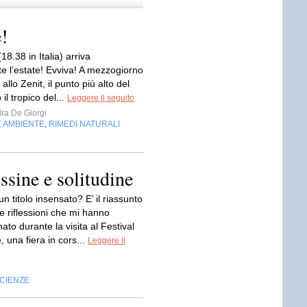
!
18.38 in Italia) arriva
te l’estate! Evviva! A mezzogiorno
 allo Zenit, il punto più alto del
 il tropico del...
Leggere il seguito
ra De Giorgi
E AMBIENTE
RIMEDI NATURALI
,
ssine e solitudine
n titolo insensato? E’ il riassunto
 e riflessioni che mi hanno
o durante la visita al Festival
, una fiera in cors...
Leggere il
CIENZE