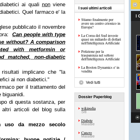
diabetici ai quali
non
viene
I suoi ultimi articoli
diabetici. Quel farmaco e' la
I
Stiamo finalmente per
avere un centro crionico in
nglese pubblicato il novembre
Europa?
 ora:
Can people with type
La Corea del Sud investe
quasi un miliardo di dollari
ose without? A comparison
nell'Intelligenza Artificiale
iated with metformin or
Petizione per la
trasparenza nel settore
d matched, non-diabetic
dell'Intelligenza Artificiale
La Boston Dynamics e' in
vendita
 risultati implicano che "la
ici ai non diabetici."
Vedi tutti
rmaco per il trattamento del
e biguanidi.
Dossier Paperblog
upo di questa sostanza, per
wikipedia
ltri articoli del blog sulla
Siti
Diabete
in uso da mezzo secolo
Malattie
Cancro
Malattie
formina: buone notizie /