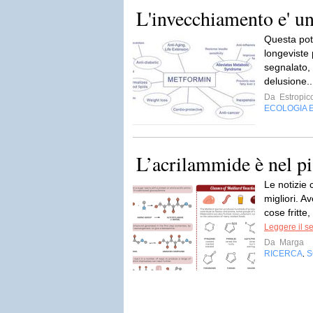
L'invecchiamento e' un
Questa pot
longeviste 
segnalato,
delusione.
Da
Estropic
ECOLOGIA 
L’acrilammide è nel pi
Le notizie 
migliori. A
cose fritte,
Leggere il s
Da
Marga
RICERCA
S
,