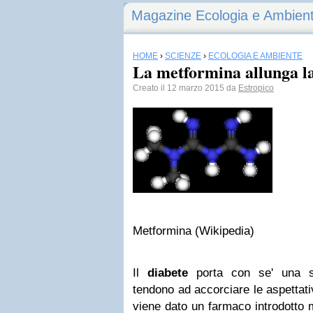
Magazine Ecologia e Ambien
HOME
›
SCIENZE
›
ECOLOGIA E AMBIENTE
La metformina allunga la
Creato il 12 marzo 2015 da
Estropico
Metformina (Wikipedia)
Il
diabete
porta con se' una se
tendono ad accorciare le aspettativ
viene dato un farmaco introdotto 