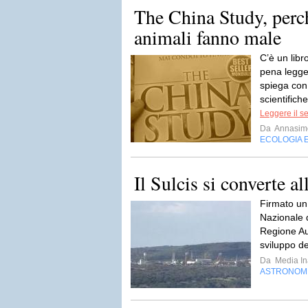
The China Study, perch
animali fanno male
C’è un libr
pena legge
spiega con 
scientifich
Leggere il s
Da
Annasim
ECOLOGIA 
Il Sulcis si converte a
Firmato un p
Nazionale d
Regione Au
sviluppo de
Da
Media In
ASTRONOM