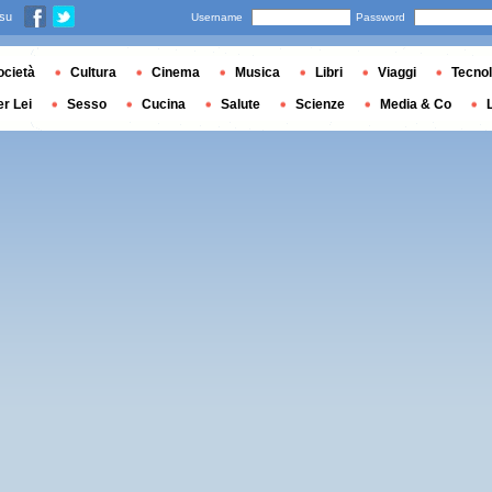
 su
Username
Password
ocietà
Cultura
Cinema
Musica
Libri
Viaggi
Tecnol
er Lei
Sesso
Cucina
Salute
Scienze
Media & Co