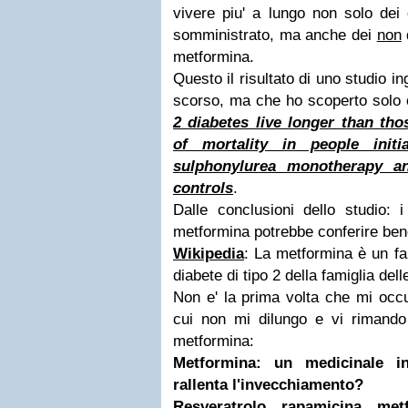
vivere piu' a lungo non solo dei 
somministrato, ma anche dei
non
metformina.
Questo il risultato di uno studio i
scorso, ma che ho scoperto solo
2 diabetes live longer than th
of mortality in people init
sulphonylurea monotherapy an
controls
.
Dalle conclusioni dello studio: i
metformina potrebbe conferire benef
Wikipedia
: La metformina è un fa
diabete di tipo 2 della famiglia dell
Non e' la prima volta che mi occ
cui non mi dilungo e vi rimando a
metformina:
Metformina: un medicinale 
rallenta l'invecchiamento?
Resveratrolo, rapamicina, met