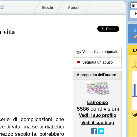
te
Giochi
Autori
 vita
L
Vedi articolo originale
L'
Segnala un abuso
GI
A proposito dell'autore
Estropico
5586
condivisioni
Vedi il suo profilo
Agi
rie di complicazioni che
Vedi il suo blog
e di vita, ma se ai diabetici
mezzo secolo fa, potrebbero