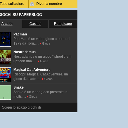
Tutto sull'autore
Diventa membro
 GIOCHI SU PAPERBLOG
Arcade
Casino'
Rompicapo
Pacman
Pac-Man é un video gioco creato nel
1979 da Toru......
Gioca
Nostradamus
Nostradamus è un gioco " shoot them
up" con una......
Gioca
Magical Cat Adventure
Riscopri Magical Cat Adventure, un
gioco d'arcade......
Gioca
Snake
Snake è un videogioco presente in
molti......
Gioca
Scopri lo spazio giochi di