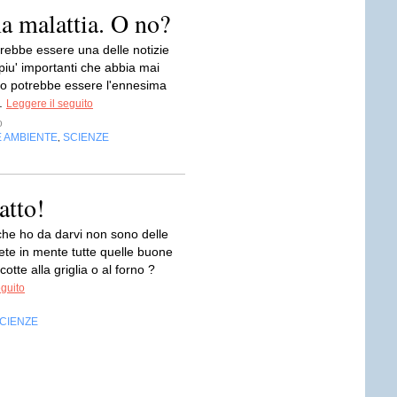
a malattia. O no?
rebbe essere una delle notizie
piu' importanti che abbia mai
 o potrebbe essere l'ennesima
..
Leggere il seguito
o
E AMBIENTE
SCIENZE
,
atto!
che ho da darvi non sono delle
vete in mente tutte quelle buone
 cotte alla griglia o al forno ?
eguito
CIENZE