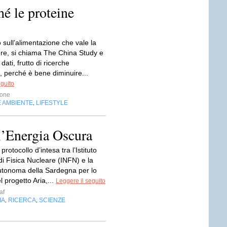
é le proteine
o sull’alimentazione che vale la
re, si chiama The China Study e
dati, frutto di ricerche
e, perché è bene diminuire...
eguito
one
E AMBIENTE
LIFESTYLE
,
ll’Energia Oscura
rotocollo d’intesa tra l’Istituto
i Fisica Nucleare (INFN) e la
tonoma della Sardegna per lo
l progetto Aria,...
Leggere il seguito
af
IA
RICERCA
SCIENZE
,
,