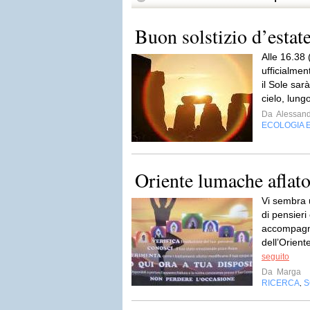
Buon solstizio d’estate
Alle 16.38 (
ufficialmen
il Sole sarà
cielo, lungo
Da
Alessand
ECOLOGIA 
Oriente lumache aflato
Vi sembra u
di pensieri
accompagnat
dell’Oriente
seguito
Da
Marga
RICERCA
S
,