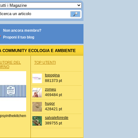
Non ancora membro?
Proponi il tuo blog
A COMMUNITY ECOLOGIA E AMBIENTE
AUTORE DEL
TOP UTENTI
ORNO
topogina
881373 pt
zonwu
469484 pt
hugor
428421 pt
psyinthekitchen
salvaleforeste
389755 pt