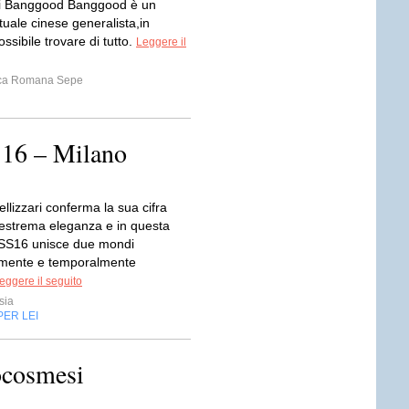
vi Banggood Banggood è un
tuale cinese generalista,in
ssibile trovare di tutto.
Leggere il
ca Romana Sepe
SS16 – Milano
ellizzari conferma la sua cifra
di estrema eleganza e in questa
 SS16 unisce due mondi
amente e temporalmente
eggere il seguito
sia
PER LEI
ocosmesi