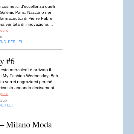
 cosmetici d'eccellenza quelli
 Galénic Paris. Nascono nei
farmaceutici di Pierre Fabre
a ventata di innovazione,...
eguito
rl
END
PER LEI
,
y #6
sto mercoledì è arrivato il
i My Fashion Wednesday. Beh
tto vorrei ringraziarvi perché
rica sta andando decisament...
eguito
keup
PER LEI
 – Milano Moda