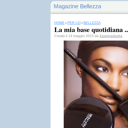
Magazine Bellezza
HOME
›
PER LEI
›
BELLEZZA
La mia base quotidiana .
Creato il 14 maggio 2015 da
Xasperadastra