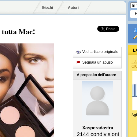
Giochi
Autori
. tutta Mac!
L
Vedi articolo originale
L'
Segnala un abuso
GI
A proposito dell'autore
Agi
Xasperadastra
2144
condivisioni