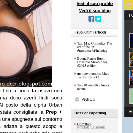
Vedi il suo profilo
Vedi il suo blog
I
I suoi ultimi articoli
Tag: Mac Cosmetics The
art of the lip
#mactheartoftheliptag
Buona Fine e Buon
Principio Makeup tag
#2015 edition
un nuovo amore: Marc
Jacobs lipstick!
Top 10 rossetti a lunga
tenuta
à fino a poco fa usavo una
ma dopo averli finiti sono
Vedi tutti
Al posto della cipria Urban
tata consigliata la
Prep +
Dossier Paperblog
 una spugnetta sul contorno
Correttore
ia adatta a questo scopo e
Prodotti Cosmetici