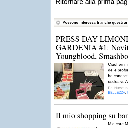
Ritornare alla prima pag
Possono interessarti anche questi art
PRESS DAY LIMONI
GARDENIA #1: Novit
Youngblood, Smashbo
Ciao!Ieri 
delle prof
ho conosciu
esclusivi: 
Da
Nurseli
BELLEZZA
,
Il mio shopping su b
Mie care M