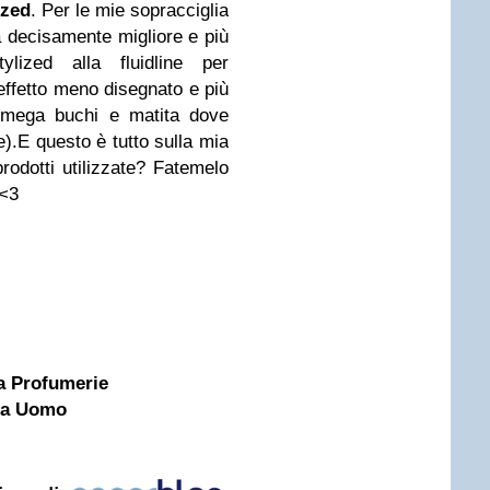
ized
. Per le mie sopracciglia
a decisamente migliore e più
lized alla fluidline per
 effetto meno disegnato e più
 i mega buchi e matita dove
e).E questo è tutto sulla mia
rodotti utilizzate? Fatemelo
 <3
a Profumerie
oda Uomo