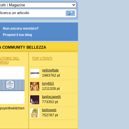
Non ancora membro?
Proponi il tuo blog
A COMMUNITY BELLEZZA
AUTORE DEL
TOP UTENTI
ORNO
yellowflate
1983762 pt
lory663
1211328 pt
taglixcapelli
773352 pt
psyinthekitchen
belloweb
752787 pt