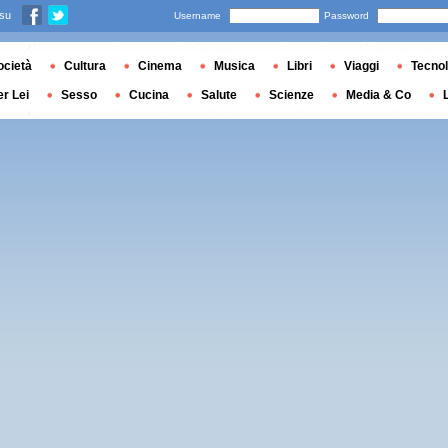
 su
Username
Password
ocietà
Cultura
Cinema
Musica
Libri
Viaggi
Tecnol
er Lei
Sesso
Cucina
Salute
Scienze
Media & Co