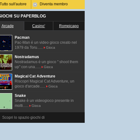
Tutto sull'autore
Diventa membro
 GIOCHI SU PAPERBLOG
Arcade
Casino'
Rompicapo
Pacman
Pac-Man é un video gioco creato nel
1979 da Toru......
Gioca
Nostradamus
Nostradamus è un gioco " shoot them
up" con una......
Gioca
Magical Cat Adventure
Riscopri Magical Cat Adventure, un
gioco d'arcade......
Gioca
Snake
Snake è un videogioco presente in
molti......
Gioca
Scopri lo spazio giochi di