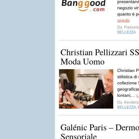
presentar
negozio vir
quanto è po
seguito
Da
Frances
BELLEZZA
Christian Pellizzari 
Moda Uomo
Christian P
stilistica 
collezione
geografic
lontani,...
L
Da
Kendera
BELLEZZA
,
Galénic Paris – Derm
Sensoriale