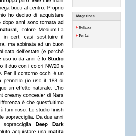
purtroppo però nelle mie mani
mega buco al centro. Proprio
io ho deciso di acquistare
Magazines
e dopo anni sono tornata ad
Bellezza
natural
, colore Medium.La
Per Lei
 in certi casi sostituire il
era, ma abbinata ad un buon
alleata dell'estate (e perché
che uso io da anni è lo
Studio
o il duo con i colori NW20 e
 Per il contorno occhi è un
 pennello (io uso il 188 di
e un effetto naturale. L'ho
nt creamy concealer di Nars
differenza è che quest'ultimo
iù luminoso. Lo studio finish
le sopracciglia. Da due anni
sopracciglia
Deep Dark
oluto acquistare una
matita