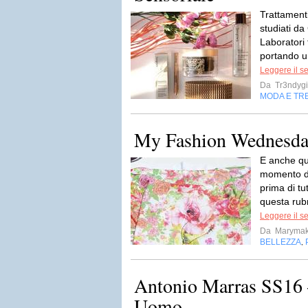
Trattamenti
studiati da
Laboratori 
portando un
Leggere il s
Da
Tr3ndygi
MODA E TR
My Fashion Wednesda
E anche que
momento d
prima di tu
questa rub
Leggere il s
Da
Maryma
BELLEZZA
,
Antonio Marras SS16
Uomo