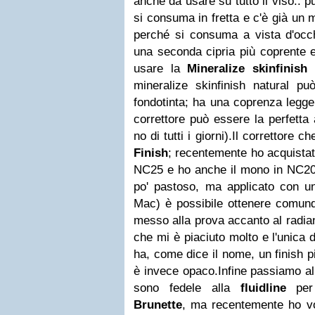
anche da usare su tutto il viso.. 
si consuma in fretta e c'è già un 
perché si consuma a vista d'occh
una seconda cipria più coprente 
usare la
Mineralize skinfinish 
mineralize skinfinish natural può
fondotinta; ha una coprenza legg
correttore può essere la perfetta 
no di tutti i giorni).Il correttore 
Finish
; recentemente ho acquistat
NC25 e ho anche il mono in NC20.
po' pastoso, ma applicato con un
Mac) è possibile ottenere comunqu
messo alla prova accanto al radia
che mi è piaciuto molto e l'unica 
ha, come dice il nome, un finish p
è invece opaco.Infine passiamo al
sono fedele alla
fluidline
per 
Brunette
, ma recentemente ho v