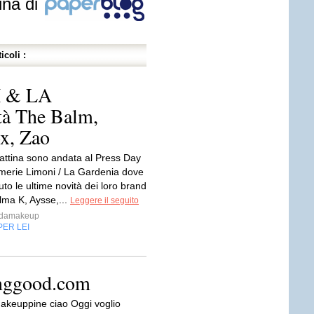
ina di
icoli :
 & LA
à The Balm,
x, Zao
mattina sono andata al Press Day
umerie Limoni / La Gardenia dove
to le ultime novità dei loro brand
Alma K, Aysse,...
Leggere il seguito
ndamakeup
PER LEI
anggood.com
akeuppine ciao Oggi voglio