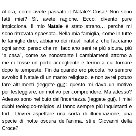
Allora, come avete passato il Natale? Cosa? Non sono
fatti miei? Sì, avete ragione. Ecco, divento pure
impicciona. Il mio
Natale
è stato strano… perché mi
sono ritrovata spaesata. Nella mia famiglia, come in tutte
le famiglie direi, abbiamo dei rituali natalizi che facciamo
ogni anno; penso che mi facciano sentire più sicura, più
“a casa”, come se nonostante i cambiamenti attorno a
me ci fosse un porto accogliente e fermo a cui tornare
dopo le tempeste. Fin da quando ero piccola, ho sempre
avvolto il Natale di un manto religioso, e non avrei potuto
fare altrimenti (leggete
qui
): questo mi dava un motivo
per festeggiare, un motivo per comprendere. Ma adesso?
Adesso sono nel buio dell’incertezza (leggete
qui
). I miei
dubbi teologico-religiosi si fanno sempre più inquietanti e
forti. Dovrei aspettare una sorta di illuminazione, una
specie di
notte oscura dell’anima
, stile Giovanni della
Croce?