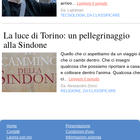
arrivo...
Leggere il seguito
Da
Lightman
TECNOLOGIA
DA CLASSIFICARE
,
La luce di Torino: un pellegrinaggio
alla Sindone
Quello che ci aspettiamo da un viaggio 
che ci cambi dentro. Che ci insegni
qualcosa che possiamo riportare a casa
e coltivare dentro l'anima. Qualcosa che
ci...
Leggere il seguito
Da
Alessandro Zorco
RELIGIONE
DA CLASSIFICARE
,
Home
Presentazione
Contatti
Condizioni d'uso
Lavora con noi
Informazioni azienda