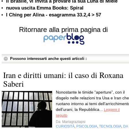
Il Brasile, vi invita a provare la sua Luna di Miele
nuova uscita Emma Books: Spiral
I Ching per Alina - esagramma 33.2,4 > 57
Ritornare alla prima pagina di
Possono interessarti anche questi articoli :
Iran e diritti umani: il caso di Roxana
Saberi
Nonostante le timide “aperture”, con il
disgelo nelle relazioni tra Usa e Iran che
ruotano intorno ai temi dell’arricchiment
dell’urani, la Repubblica...
Leggere il
seguito
Da
Mariagraziapsi
CURIOSITÀ
PSICOLOGIA
TECNOLOGIA
DA
,
,
,