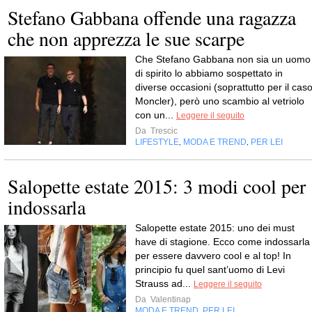
Stefano Gabbana offende una ragazza
che non apprezza le sue scarpe
Che Stefano Gabbana non sia un uomo
di spirito lo abbiamo sospettato in
diverse occasioni (soprattutto per il cas
Moncler), però uno scambio al vetriolo
con un...
Leggere il seguito
Da
Trescic
LIFESTYLE
MODA E TREND
PER LEI
,
,
Salopette estate 2015: 3 modi cool per
indossarla
Salopette estate 2015: uno dei must
have di stagione. Ecco come indossarla
per essere davvero cool e al top! In
principio fu quel sant’uomo di Levi
Strauss ad...
Leggere il seguito
Da
Valentinap
MODA E TREND
PER LEI
,