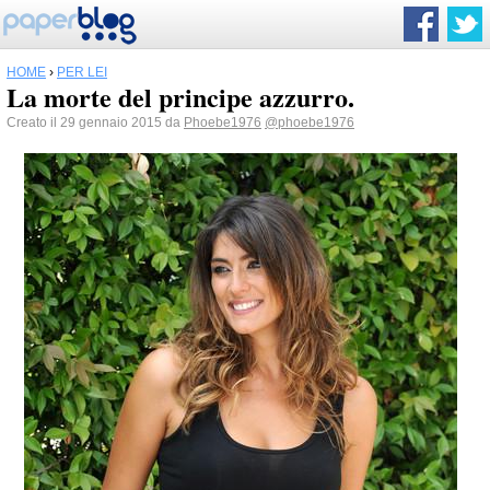
HOME
›
PER LEI
La morte del principe azzurro.
Creato il 29 gennaio 2015 da
Phoebe1976
@phoebe1976