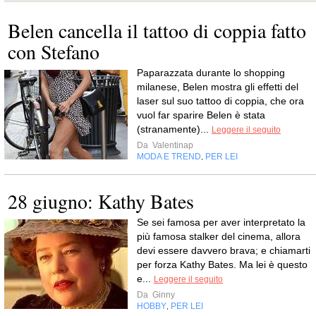
Belen cancella il tattoo di coppia fatto
con Stefano
Paparazzata durante lo shopping
milanese, Belen mostra gli effetti del
laser sul suo tattoo di coppia, che ora
vuol far sparire Belen è stata
(stranamente)...
Leggere il seguito
Da
Valentinap
MODA E TREND
PER LEI
,
28 giugno: Kathy Bates
Se sei famosa per aver interpretato la
più famosa stalker del cinema, allora
devi essere davvero brava; e chiamarti
per forza Kathy Bates. Ma lei è questo
e...
Leggere il seguito
Da
Ginny
HOBBY
PER LEI
,