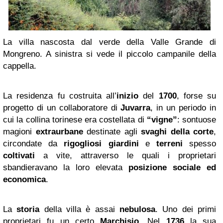
La villa nascosta dal verde della Valle Grande di
Mongreno. A sinistra si vede il piccolo campanile della
cappella.
La residenza fu costruita all’
inizio
del
1700
, forse su
progetto di un collaboratore di
Juvarra
, in un periodo in
cui la collina torinese era costellata di
“vigne”
: sontuose
magioni
extraurbane
destinate agli
svaghi della corte
,
circondate da
rigogliosi giardini
e
terreni
spesso
coltivati
a vite, attraverso le quali i proprietari
sbandieravano la loro elevata
posizione sociale ed
economica
.
La
storia
della villa è assai
nebulosa
. Uno dei primi
proprietari fu un certo
Marchisio
. Nel
1736
la sua