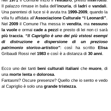
Nel
1971
il Comune iniziò il
restauro
, presto
interrotto
.
Il palazzo rimase in balia dell’
incuria
, di
ladri
e
vandali
.
Una parentesi di luce si è avuta tra
1999-2009
, quando la
villa fu affidata all’
Associazione Culturale “I Leonardi”
.
Nel
2009
il Comune l’ha messa in
vendita
, ma
nessuno
la vuole
e ormai
cade a pezzi
e presto di lei non ci sarà
più traccia
.
“Il Capriglio è uno dei più vistosi esempi
di distruzione e dispersione di un prezioso
patrimonio storico-artistico”
: così ha scritto
Elisa
Gribaudi Rossi nel
1983
e così è a distanza di
30 anni
.
Ecco uno dei tanti
beni culturali italiani
che
muore
, di
una
morte lenta
e
dolorosa
.
Fantasmi? Oscure presenze? Quello che io sento e vedo
al Capriglio è solo una
grande tristezza
.