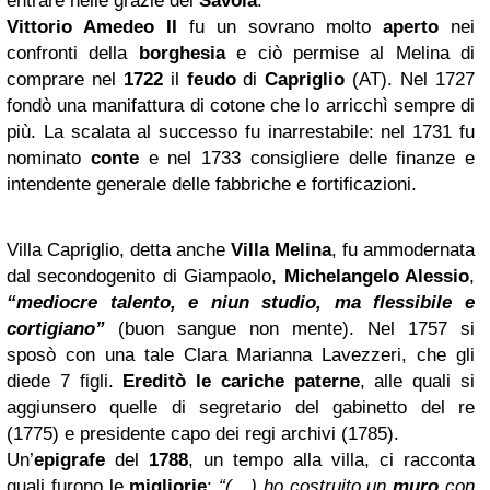
entrare nelle grazie dei
Savoia
.
Vittorio Amedeo II
fu un sovrano molto
aperto
nei
confronti della
borghesia
e ciò permise al Melina di
comprare nel
1722
il
feudo
di
Capriglio
(AT). Nel 1727
fondò una manifattura di cotone che lo arricchì sempre di
più. La scalata al successo fu inarrestabile: nel 1731 fu
nominato
conte
e nel 1733 consigliere delle finanze e
intendente generale delle fabbriche e fortificazioni.
Villa Capriglio, detta anche
Villa Melina
, fu ammodernata
dal secondogenito di Giampaolo,
Michelangelo
Alessio
,
“mediocre talento, e niun studio, ma flessibile e
cortigiano”
(buon sangue non mente). Nel 1757 si
sposò con una tale Clara Marianna Lavezzeri, che gli
diede 7 figli.
Ereditò le cariche paterne
, alle quali si
aggiunsero quelle di segretario del gabinetto del re
(1775) e presidente capo dei regi archivi (1785).
Un’
epigrafe
del
1788
, un tempo alla villa, ci racconta
quali furono le
migliorie
:
“(…) ho costruito un
muro
con