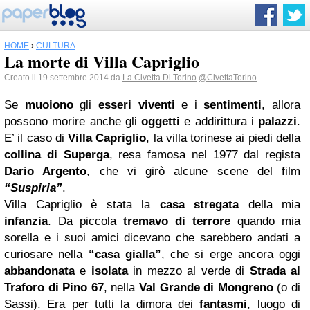
HOME
›
CULTURA
La morte di Villa Capriglio
Creato il 19 settembre 2014 da
La Civetta Di Torino
@CivettaTorino
Se
muoiono
gli
esseri viventi
e i
sentimenti
, allora
possono morire anche gli
oggetti
e addirittura i
palazzi
.
E’ il caso di
Villa Capriglio
, la villa torinese ai piedi della
collina di Superga
, resa famosa nel 1977 dal regista
Dario Argento
, che vi girò alcune scene del film
“Suspiria”
.
Villa Capriglio è stata la
casa stregata
della mia
infanzia
. Da piccola
tremavo di terrore
quando mia
sorella e i suoi amici dicevano che sarebbero andati a
curiosare nella
“casa gialla”
, che si erge ancora oggi
abbandonata
e
isolata
in mezzo al verde di
Strada al
Traforo di Pino 67
, nella
Val Grande di Mongreno
(o di
Sassi). Era per tutti la dimora dei
fantasmi
, luogo di