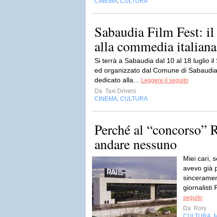
CINEMA
CULTURA
,
Sabaudia Film Fest: il 
alla commedia italiana
Si terrà a Sabaudia dal 10 al 18 luglio 
ed organizzato dal Comune di Sabaudia. 
dedicato alla...
Leggere il seguito
Da
Taxi Drivers
CINEMA
CULTURA
,
Perché al “concorso” 
andare nessuno
Miei cari, 
avevo già 
sincerament
giornalisti
seguito
Da
Rory
CULTURA
,