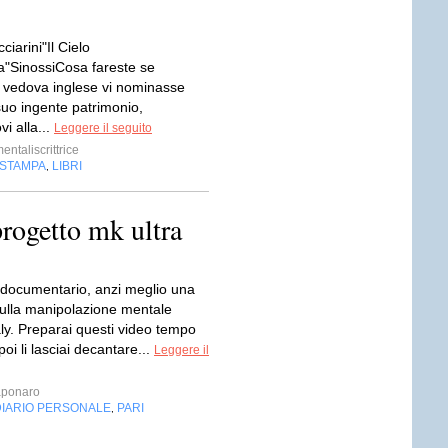
ciarini"Il Cielo
ra"SinossiCosa fareste se
 vedova inglese vi nominasse
suo ingente patrimonio,
i alla...
Leggere il seguito
ntaliscrittrice
 STAMPA
LIBRI
,
progetto mk ultra
 documentario, anzi meglio una
ulla manipolazione mentale
ly. Preparai questi video tempo
poi li lasciai decantare...
Leggere il
aponaro
DIARIO PERSONALE
PARI
,