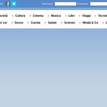
 su
Username
Password
ocietà
Cultura
Cinema
Musica
Libri
Viaggi
Tecnol
er Lei
Sesso
Cucina
Salute
Scienze
Media & Co