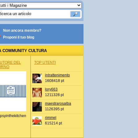
Non ancora membro?
Proponi il tuo blog
A COMMUNITY CULTURA
AUTORE DEL
TOP UTENTI
ORNO
intrattenimento
1608418 pt
lory663
1211328 pt
maestrarosalba
1126395 pt
psyinthekitchen
rimmel
615214 pt