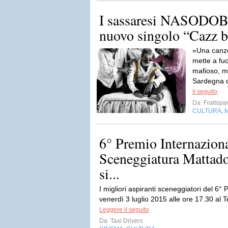
I sassaresi NASODOB
nuovo singolo “Cazz 
«Una canzo
mette a fuoc
mafioso, mi
Sardegna de
il seguito
Da
Fraltopar
CULTURA
,
6° Premio Internaziona
Sceneggiatura Mattado
si...
I migliori aspiranti sceneggiatori del 6°
venerdì 3 luglio 2015 alle ore 17.30 al Te
Leggere il seguito
Da
Taxi Drivers