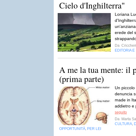
Cielo d'Inghilterra"
Loriana Luc
d'Inghilter
un'anziana
erede del 
strappandov
Da
Criccheme
EDITORIA E
A me la tua mente: il 
(prima parte)
Un piccolo
denuncia s
made in Ita
addietro e 
seguito
Da
Marta S
CULTURA
,
OPPORTUNITÀ
PER LEI
,