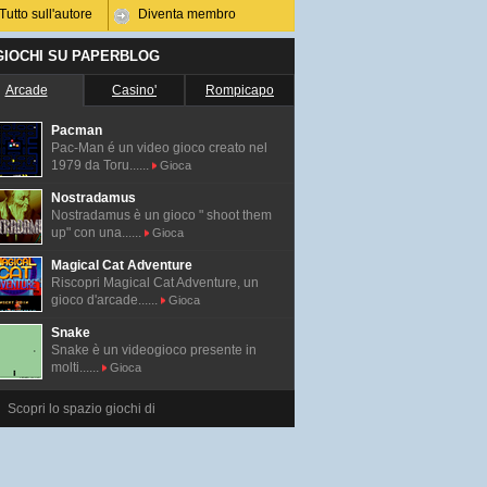
Tutto sull'autore
Diventa membro
 GIOCHI SU PAPERBLOG
Arcade
Casino'
Rompicapo
Pacman
Pac-Man é un video gioco creato nel
1979 da Toru......
Gioca
Nostradamus
Nostradamus è un gioco " shoot them
up" con una......
Gioca
Magical Cat Adventure
Riscopri Magical Cat Adventure, un
gioco d'arcade......
Gioca
Snake
Snake è un videogioco presente in
molti......
Gioca
Scopri lo spazio giochi di