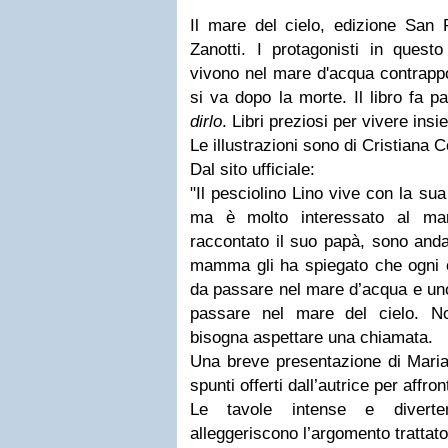
Il mare del cielo, edizione San 
Zanotti. I protagonisti in ques
vivono nel mare d'acqua contrappo
si va dopo la morte. Il libro fa p
dirlo
. Libri preziosi per vivere insie
Le illustrazioni sono di Cristiana Ce
Dal sito ufficiale:
"Il pesciolino Lino vive con la su
ma è molto interessato al mar
raccontato il suo papà, sono anda
mamma gli ha spiegato che ogni c
da passare nel mare d’acqua e uno
passare nel mare del cielo. No
bisogna aspettare una chiamata.
Una breve presentazione di Mariat
spunti offerti dall’autrice per affro
Le tavole intense e diverten
alleggeriscono l’argomento trattat