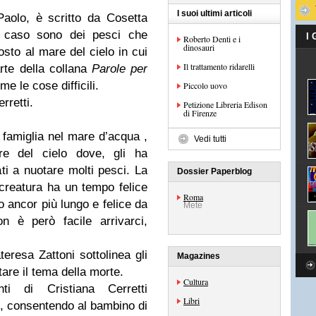
I suoi ultimi articoli
Paolo, è scritto da Cosetta
to caso sono dei pesci che
I
Roberto Denti e i
dinosauri
sto al mare del cielo in cui
Il trattamento ridarelli
arte della collana
Parole per
me le cose difficili.
Piccolo uovo
rretti.
Petizione Libreria Edison
di Firenze
a famiglia nel mare d’acqua ,
Vedi tutti
e del cielo dove, gli ha
ti a nuotare molti pesci. La
Dossier Paperblog
reatura ha un tempo felice
Roma
 ancor più lungo e felice da
Mete
n è però facile arrivarci,
eresa Zattoni sottolinea gli
Magazines
ntare il tema della morte.
Cultura
ti di Cristiana Cerretti
Libri
o, consentendo al bambino di