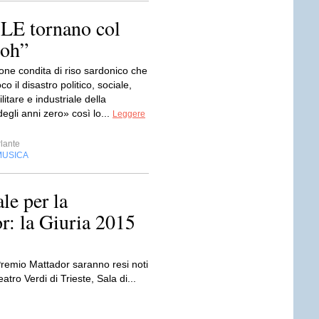
LE tornano col
boh”
ne condita di riso sardonico che
o il disastro politico, sociale,
litare e industriale della
gli anni zero» così lo...
Leggere
lante
MUSICA
le per la
r: la Giuria 2015
 Premio Mattador saranno resi noti
atro Verdi di Trieste, Sala di...