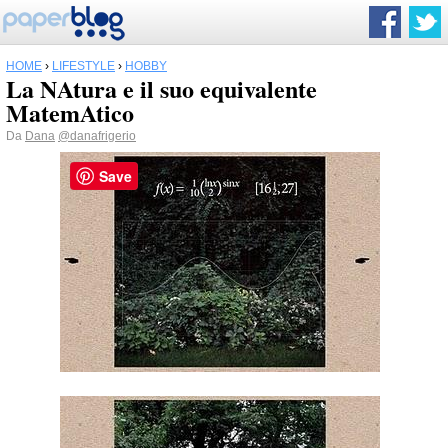
HOME
›
LIFESTYLE
›
HOBBY
La NAtura e il suo equivalente
MatemAtico
Da
Dana
@danafrigerio
Save