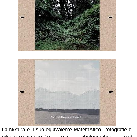
La NAtura e
il suo
equivalente
M
atemAtico...
fotografie di
nikkigraziano.com
i'm part photographer, part