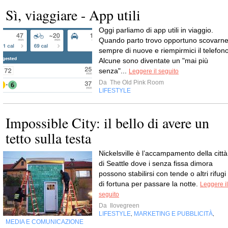
Sì, viaggiare - App utili
Oggi parliamo di app utili in viaggio.
Quando parto trovo opportuno scovarn
sempre di nuove e riempirmici il telefono
Alcune sono diventate un "mai più
senza"...
Leggere il seguito
Da
The Old Pink Room
LIFESTYLE
Impossible City: il bello di avere un
tetto sulla testa
Nickelsville è l’accampamento della città
di Seattle dove i senza fissa dimora
possono stabilirsi con tende o altri rifugi
di fortuna per passare la notte.
Leggere il
seguito
Da
Ilovegreen
LIFESTYLE
MARKETING E PUBBLICITÀ
,
,
MEDIA E COMUNICAZIONE