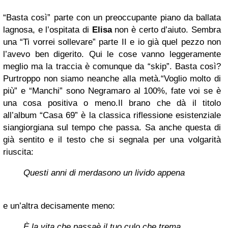
“Basta così” parte con un preoccupante piano da ballata
lagnosa, e l’ospitata di
Elisa
non è certo d’aiuto. Sembra
una “Ti vorrei sollevare” parte II e io già quel pezzo non
l’avevo ben digerito. Qui le cose vanno leggeramente
meglio ma la traccia è comunque da “skip”. Basta così?
Purtroppo non siamo neanche alla metà.“Voglio molto di
più” e “Manchi” sono Negramaro al 100%, fate voi se è
una cosa positiva o meno.Il brano che dà il titolo
all’album “Casa 69” è la classica riflessione esistenziale
siangiorgiana sul tempo che passa. Sa anche questa di
già sentito e il testo che si segnala per una volgarità
riuscita:
Questi anni di merda
sono un livido appena
e un’altra decisamente meno:
È la vita che passa
è il tuo culo che trema