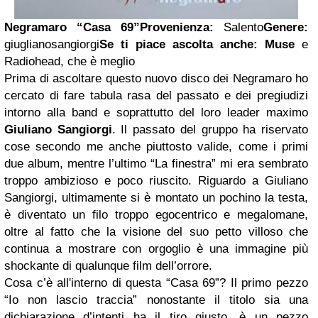
Negramaro
“Casa 69”
Provenienza:
Salento
Genere:
giuglianosangiorgi
Se ti piace ascolta anche:
Muse
e
Radiohead, che è meglio
Prima di ascoltare questo nuovo disco dei Negramaro ho
cercato di fare tabula rasa del passato e dei pregiudizi
intorno alla band e soprattutto del loro leader maximo
Giuliano Sangiorgi
. Il passato del gruppo ha riservato
cose secondo me anche piuttosto valide, come i primi
due album, mentre l’ultimo “La finestra” mi era sembrato
troppo ambizioso e poco riuscito. Riguardo a Giuliano
Sangiorgi, ultimamente si è montato un pochino la testa,
è diventato un filo troppo egocentrico e megalomane,
oltre al fatto che la visione del suo petto villoso che
continua a mostrare con orgoglio è una immagine più
shockante di qualunque film dell’orrore.
Cosa c’è all'interno di questa “Casa 69”? Il primo pezzo
“Io non lascio traccia” nonostante il titolo sia una
dichiarazione d’intenti ha il tiro giusto, è un pezzo