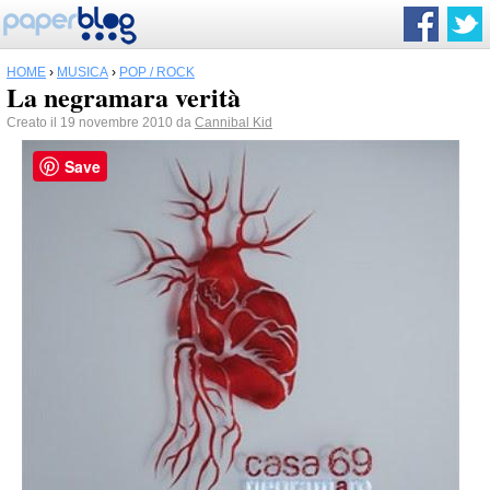
HOME
›
MUSICA
›
POP / ROCK
La negramara verità
Creato il 19 novembre 2010 da
Cannibal Kid
Save