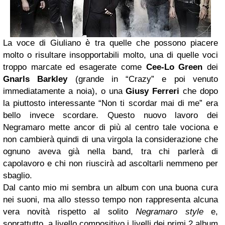
La voce di Giuliano è tra quelle che possono piacere
molto o risultare insopportabili molto, una di quelle voci
troppo marcate ed esagerate come
Cee-Lo Green
dei
Gnarls Barkley
(grande in “Crazy” e poi venuto
immediatamente a noia), o una
Giusy Ferreri
che dopo
la piuttosto interessante “Non ti scordar mai di me” era
bello invece scordare. Questo nuovo lavoro dei
Negramaro mette ancor di più al centro tale vociona e
non cambierà quindi di una virgola la considerazione che
ognuno aveva già nella band, tra chi parlerà di
capolavoro e chi non riuscirà ad ascoltarli nemmeno per
sbaglio.
Dal canto mio mi sembra un album con una buona cura
nei suoni, ma allo stesso tempo non rappresenta alcuna
vera novità rispetto al solito
Negramaro style
e,
soprattutto, a livello compositivo i livelli dei primi 2 album