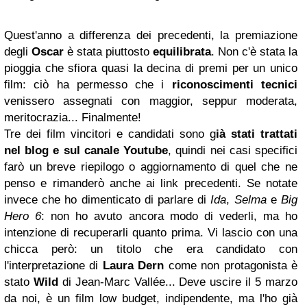
Quest'anno a differenza dei precedenti, la premiazione
degli
Oscar
è stata piuttosto
equilibrata
. Non c'è stata la
pioggia che sfiora quasi la decina di premi per un unico
film: ciò ha permesso che i
riconoscimenti tecnici
venissero assegnati con maggior, seppur moderata,
meritocrazia... Finalmente!
Tre dei film vincitori e candidati sono g
ià stati trattati
nel blog e sul canale Youtube
, quindi nei casi specifici
farò un breve riepilogo o aggiornamento di quel che ne
penso e rimanderò anche ai link precedenti. Se notate
invece che ho dimenticato di parlare di
Ida
,
Selma
e
Big
Hero 6
: non ho avuto ancora modo di vederli, ma ho
intenzione di recuperarli quanto prima. Vi lascio con una
chicca però: un titolo che era candidato con
l'interpretazione di
Laura Dern
come non protagonista è
stato
Wild
di Jean-Marc Vallée... Deve uscire il 5 marzo
da noi, è un film low budget, indipendente, ma l'ho già