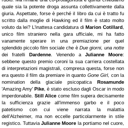
quale sia la potente droga assunta collettivamente dalla
giuria. Aspettate, forse è perché il libro da cui è tratto fu
scritto dalla moglie di Hawking ed il film è stato molto
voluto da lei? L'inattesa candidatura di
Marion Cotillard
,
unico film straniero nella gara ufficiale, mi ha fatto
vanamente sperare in una premiazione per quel
splendido piccolo film sociale che è
Due giorni, una notte
dei fratelli
Dardenne
. Venendo a
Julianne Moore
:
sebbene questo premio coroni la sua carriera costellata
di interpretazioni magistrali, compresa questa, forse non
era questo il film da premiare in quanto
Gone Girl,
con la
nomination della glaciale psicopatica
Rosamunde
'Amazing Amy'
Pike
, è stato escluso dagli Oscar in modo
imperdonabile.
Still
Alice
come film supera decisamente
la sufficienza grazie all'immenso garbo e il poco
patetismo con cui viene narrata la malattia
dell'Alzheimer, ma non eccelle particolarmente in stile
registico. Tuttavia
Julianne Moore
la portiamo nel cuore,