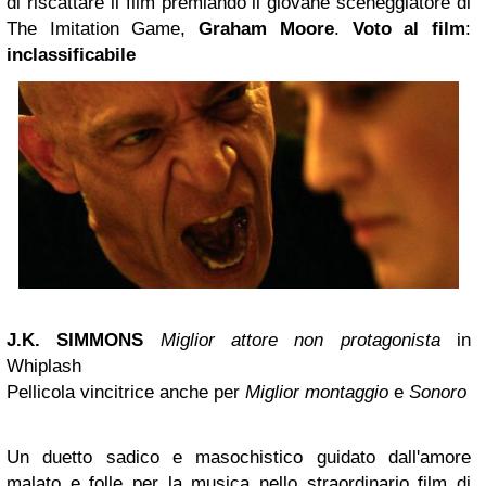
di riscattare il film premiando il giovane sceneggiatore di
The Imitation Game,
Graham Moore
.
Voto al film
:
inclassificabile
J.K. SIMMONS
Miglior attore non protagonista
in
Whiplash
Pellicola vincitrice anche per
Miglior montaggio
e
Sonoro
Un duetto sadico e masochistico guidato dall'amore
malato e folle per la musica nello straordinario film di