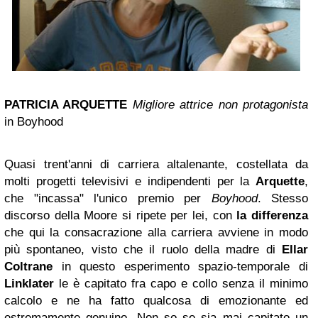
PATRICIA ARQUETTE
Migliore attrice non protagonista
in Boyhood
Quasi trent'anni di carriera altalenante, costellata da
molti progetti televisivi e indipendenti per la
Arquette
,
che "incassa" l'unico premio per
Boyhood
. Stesso
discorso della Moore si ripete per lei, con
la differenza
che qui la consacrazione alla carriera avviene in modo
più spontaneo, visto che il ruolo della madre di
Ellar
Coltrane
in questo esperimento spazio-temporale di
Linklater
le è capitato fra capo e collo senza il minimo
calcolo e ne ha fatto qualcosa di emozionante ed
estremamente genuino. Non so se sia mai capitato un