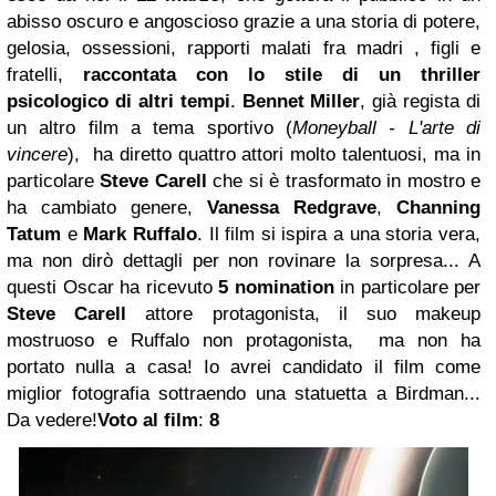
abisso oscuro e angoscioso grazie a una storia di potere,
gelosia, ossessioni, rapporti malati fra madri , figli e
fratelli,
raccontata con lo stile di un thriller
psicologico di altri tempi
.
Bennet Miller
, già regista di
un altro film a tema sportivo (
Moneyball - L'arte di
vincere
), ha diretto quattro attori molto talentuosi, ma in
particolare
Steve Carell
che si è trasformato in mostro e
ha cambiato genere,
Vanessa Redgrave
,
Channing
Tatum
e
Mark Ruffalo
. Il film si ispira a una storia vera,
ma non dirò dettagli per non rovinare la sorpresa... A
questi Oscar ha ricevuto
5 nomination
in particolare per
Steve Carell
attore protagonista, il suo makeup
mostruoso e Ruffalo non protagonista, ma non ha
portato nulla a casa! Io avrei candidato il film come
miglior fotografia sottraendo una statuetta a Birdman...
Da vedere!
Voto al film
:
8