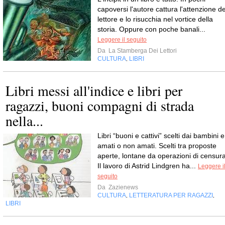
capoversi l'autore cattura l'attenzione de
lettore e lo risucchia nel vortice della
storia. Oppure con poche banali...
Leggere il seguito
Da
La Stamberga Dei Lettori
CULTURA
LIBRI
,
Libri messi all'indice e libri per
ragazzi, buoni compagni di strada
nella...
Libri “buoni e cattivi” scelti dai bambini e
amati o non amati. Scelti tra proposte
aperte, lontane da operazioni di censura
Il lavoro di Astrid Lindgren ha...
Leggere i
seguito
Da
Zazienews
CULTURA
LETTERATURA PER RAGAZZI
,
,
LIBRI