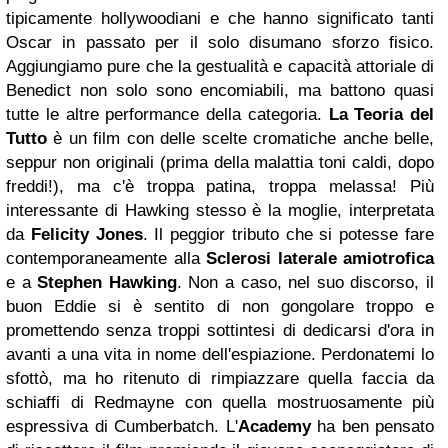
tipicamente hollywoodiani e che hanno significato tanti
Oscar in passato per il solo disumano sforzo fisico.
Aggiungiamo pure che la gestualità e capacità attoriale di
Benedict non solo sono encomiabili, ma battono quasi
tutte le altre performance della categoria.
La Teoria del
Tutto
è un film con delle scelte cromatiche anche belle,
seppur non originali (prima della malattia toni caldi, dopo
freddi!), ma c'è troppa patina, troppa melassa! Più
interessante di Hawking stesso è la moglie, interpretata
da
Felicity Jones
. Il peggior tributo che si potesse fare
contemporaneamente alla
Sclerosi laterale amiotrofica
e a
Stephen Hawking
. Non a caso, nel suo discorso, il
buon Eddie si è sentito di non gongolare troppo e
promettendo senza troppi sottintesi di dedicarsi d'ora in
avanti a una vita in nome dell'espiazione. Perdonatemi lo
sfottò, ma ho ritenuto di rimpiazzare quella faccia da
schiaffi di Redmayne con quella mostruosamente più
espressiva di Cumberbatch. L'
Academy
ha ben pensato