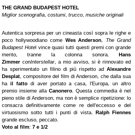
THE GRAND
BUDAPEST
HOTEL
Miglior scenografia
,
costumi
,
trucco
,
musiche originali
Autentica sorpresa per un cineasta così sopra le righe e
poco hollywoodiano come
Wes Anderson
,
The
Grand
Budapest Hote
l
vince quasi tutti questi premi con grande
merito, tranne la colonna sonora.
Hans
Zimmer
con
Interstellar
, a mio avviso, si è rinnovato ed
ha sperimentato un filino di più rispetto ad
Alexandre
Desplat
, compositore del film di Anderson, che dalla sua
ha
il fatto
di aver portato a casa, l'Europa, un altro
premio insieme alla
Canonero
. Questa commedia è nel
pieno stile di Anderson, ma non è semplice ripetizione: lo
consacra definitivamente come re dell'eccesso e del
virtuosismo sotto tutti i punti di vista.
Ralph Fiennes
grande escluso, peccato.
Voto al film
:
7 e 1/2