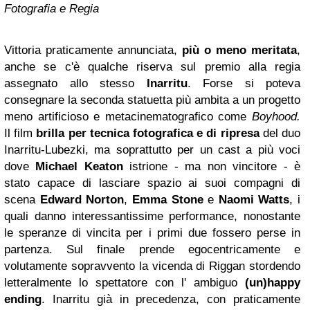
Fotografia e Regia
Vittoria praticamente annunciata,
più o meno meritata
,
anche se c'è qualche riserva sul premio alla regia
assegnato allo stesso
Inarritu
. Forse si poteva
consegnare la seconda statuetta più ambita a un progetto
meno artificioso e metacinematografico come
Boyhood.
Il film
brilla per tecnica fotografica e di ripresa
del duo
Inarritu-Lubezki, ma soprattutto per un cast a più voci
dove
Michael Keaton
istrione - ma non vincitore - è
stato capace di lasciare spazio ai suoi compagni di
scena
Edward Norton
,
Emma Stone
e
Naomi Watts
, i
quali danno interessantissime performance, nonostante
le speranze di vincita per i primi due fossero perse in
partenza. Sul finale prende egocentricamente e
volutamente sopravvento la vicenda di Riggan stordendo
letteralmente lo spettatore con l' ambiguo
(un)happy
ending
. Inarritu già in precedenza, con praticamente