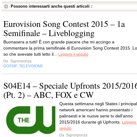
Possono interessarti anche questi articoli :
Eurovision Song Contest 2015 – 1a
Semifinale – Liveblogging
Buonasera a tutti! È con grande piacere che mi accingo a
commentare la prima semifinale di Eurovision Song Contest 2015. L
so che avevate tutti letto il...
Leggere il seguito
Da
Signorponza
GOSSIP
TELEVISIONE
,
S04E14 – Speciale Upfronts 2015/201
(Pt. 2) – ABC, FOX e CW
Questa settimana negli States i principal
network americani hanno presentato i
palinsesti e le nuove serie tv dell’anno
2015/2016 durante gli Upfronts.
Leggere 
seguito
Da
Signorponza