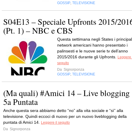
GOSSIP
TELEVISIONE
,
S04E13 – Speciale Upfronts 2015/201
(Pt. 1) – NBC e CBS
Questa settimana negli States i principal
network americani hanno presentato i
palinsesti e le nuove serie tv dell’anno
2015/2016 durante gli Upfronts.
Leggere 
seguito
Da
Signorponza
GOSSIP
TELEVISIONE
,
(Ma quali) #Amici 14 – Live blogging
5a Puntata
Anche questa sera abbiamo detto “no” alla vita sociale e “sì” alla
televisione. Quindi eccoci di nuovo per un nuovo liveblogging della
puntata di Amici 14.
Leggere il seguito
Da
Signorponza