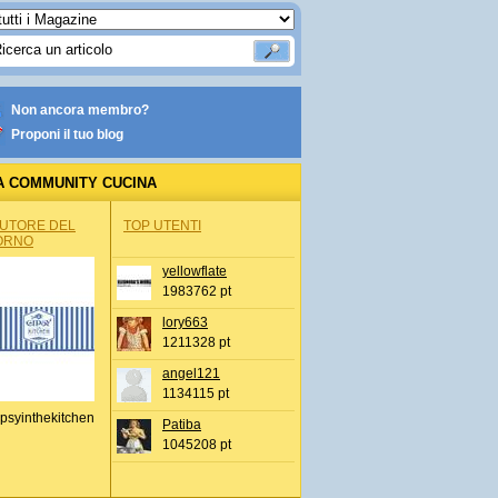
Non ancora membro?
Proponi il tuo blog
A COMMUNITY CUCINA
AUTORE DEL
TOP UTENTI
ORNO
yellowflate
1983762 pt
lory663
1211328 pt
angel121
1134115 pt
psyinthekitchen
Patiba
1045208 pt