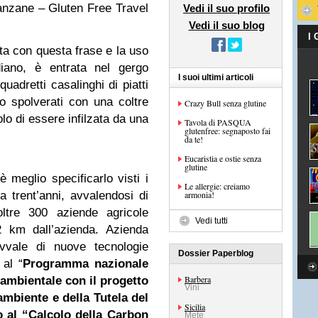
nzane – Gluten Free Travel
Vedi il suo profilo
Vedi il suo blog
I
uta con questa frase e la uso
iano, è entrata nel gergo
I suoi ultimi articoli
uadretti casalinghi di piatti
o spolverati con una coltre
Crazy Bull senza glutine
lo di essere infilzata da una
Tavola di PASQUA
glutenfree: segnaposto fai
da te!
Eucaristia e ostie senza
glutine
 meglio specificarlo visti i
Le allergie: creiamo
 trent’anni, avvalendosi di
armonia!
ltre 300 aziende agricole
Vedi tutti
 km dall’azienda. Azienda
avvale di nuove tecnologie
Dossier Paperblog
 al “
Programma nazionale
Barbera
 ambientale con il progetto
Vini
ambiente e della Tutela del
Sicilia
to al “Calcolo della Carbon
Mete