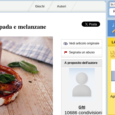
Giochi
Autori
spada e melanzane
L
Vedi articolo originale
L'
Segnala un abuso
GI
A proposito dell'autore
Agi
Gftl
10686
condivisioni