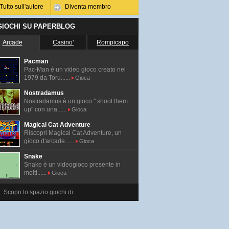
Tutto sull'autore
Diventa membro
 GIOCHI SU PAPERBLOG
Arcade
Casino'
Rompicapo
Pacman
Pac-Man é un video gioco creato nel
1979 da Toru......
Gioca
Nostradamus
Nostradamus è un gioco " shoot them
up" con una......
Gioca
Magical Cat Adventure
Riscopri Magical Cat Adventure, un
gioco d'arcade......
Gioca
Snake
Snake è un videogioco presente in
molti......
Gioca
Scopri lo spazio giochi di