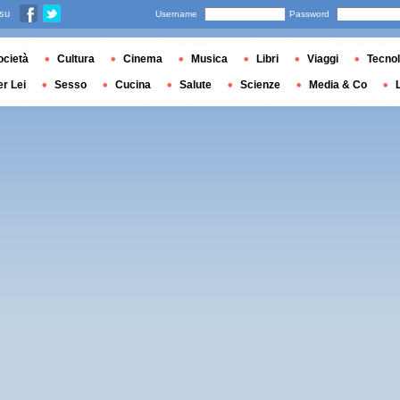
 su
Username
Password
ocietà
Cultura
Cinema
Musica
Libri
Viaggi
Tecnol
er Lei
Sesso
Cucina
Salute
Scienze
Media & Co