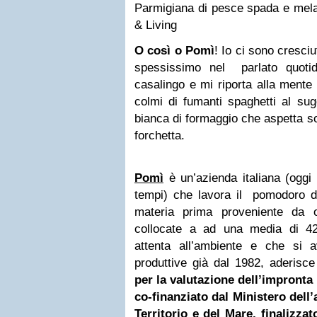
Parmigiana di pesce spada e mela
& Living
O così o Pomì
! Io ci sono cresci
spessissimo nel parlato quotid
casalingo e mi riporta alla mente q
colmi di fumanti spaghetti al sug
bianca di formaggio che aspetta so
forchetta.
Pomì
è un’azienda italiana (oggi è
tempi) che lavora il pomodoro da
materia prima proveniente da o
collocate a ad una media di 42
attenta all’ambiente e che si 
produttive già dal 1982, aderisce
per la valutazione dell’impronta
co-finanziato dal Ministero dell’
Territorio e del Mare, finalizza