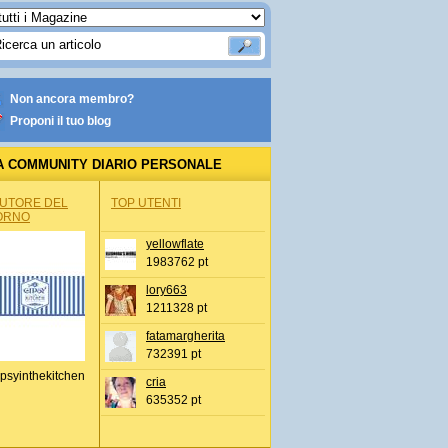
Non ancora membro?
Proponi il tuo blog
A COMMUNITY DIARIO PERSONALE
AUTORE DEL
TOP UTENTI
ORNO
yellowflate
1983762 pt
lory663
1211328 pt
fatamargherita
732391 pt
psyinthekitchen
cria
635352 pt