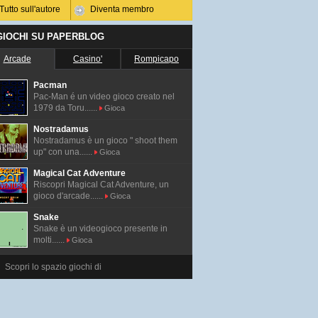
Tutto sull'autore
Diventa membro
 GIOCHI SU PAPERBLOG
Arcade
Casino'
Rompicapo
Pacman
Pac-Man é un video gioco creato nel
1979 da Toru......
Gioca
Nostradamus
Nostradamus è un gioco " shoot them
up" con una......
Gioca
Magical Cat Adventure
Riscopri Magical Cat Adventure, un
gioco d'arcade......
Gioca
Snake
Snake è un videogioco presente in
molti......
Gioca
Scopri lo spazio giochi di