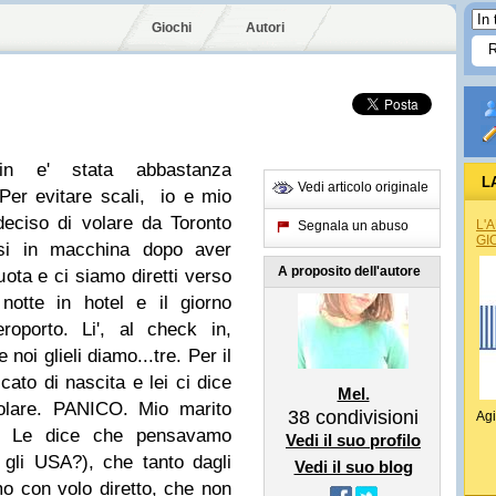
Giochi
Autori
in e' stata abbastanza
L
Vedi articolo originale
.Per evitare scali, io e mio
deciso di volare da Toronto
L'
Segnala un abuso
GI
si in macchina dopo aver
A proposito dell'autore
uota e ci siamo diretti verso
notte in hotel e il giorno
roporto. Li', al check in,
 noi glieli diamo...tre. Per il
icato di nascita e lei ci dice
Mel.
olare. PANICO. Mio marito
38
condivisioni
Agi
e. Le dice che pensavamo
Vedi il suo profilo
 gli USA?), che tanto dagli
Vedi il suo blog
emo con volo diretto, che non