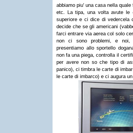
abbiamo piu' una casa nella quale f
etc. La tipa, una volta avute 
superiore e ci dice di vedercela 
decide che se gli americani (vabbe
farci entrare via aerea col solo cert
non ci sono problemi, e noi,
presentiamo allo sportello doganal
non fa una piega, controlla il cert
per avere non so che tipo di ass
panico), ci timbra le carte di imba
le carte di imbarco) e ci augura un