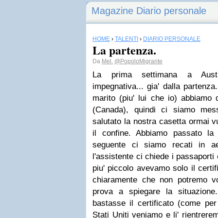
Magazine Diario personale
HOME
›
TALENTI
›
DIARIO PERSONALE
La partenza.
Da
Mel.
@PopoloMigrante
La prima settimana a Aust
impegnativa... gia' dalla partenza
marito (piu' lui che io) abbiamo 
(Canada), quindi ci siamo mes
salutato la nostra casetta ormai v
il confine. Abbiamo passato la 
seguente ci siamo recati in ae
l'assistente ci chiede i passaporti e
piu' piccolo avevamo solo il certif
chiaramente che non potremo v
prova a spiegare la situazion
bastasse il certificato (come per
Stati Uniti veniamo e li' rientrer