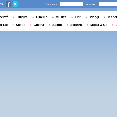
 su
Username
Password
ocietà
Cultura
Cinema
Musica
Libri
Viaggi
Tecnol
er Lei
Sesso
Cucina
Salute
Scienze
Media & Co