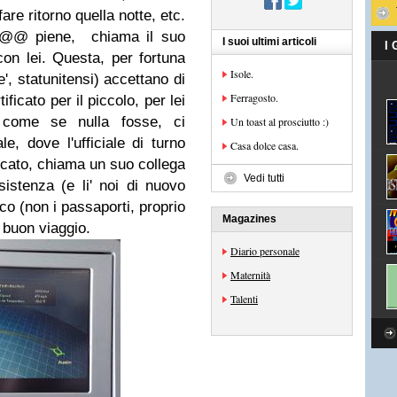
are ritorno quella notte, etc.
le @@ piene, chiama il suo
I suoi ultimi articoli
I
con lei. Questa, per fortuna
Isole.
', statunitensi) accettano di
Ferragosto.
ificato per il piccolo, per lei
 come se nulla fosse, ci
Un toast al prosciutto :)
e, dove l'ufficiale di turno
Casa dolce casa.
ificato, chiama un suo collega
Vedi tutti
istenza (e li' noi di nuovo
rco (non i passaporti, proprio
Magazines
 buon viaggio.
Diario personale
Maternità
Talenti