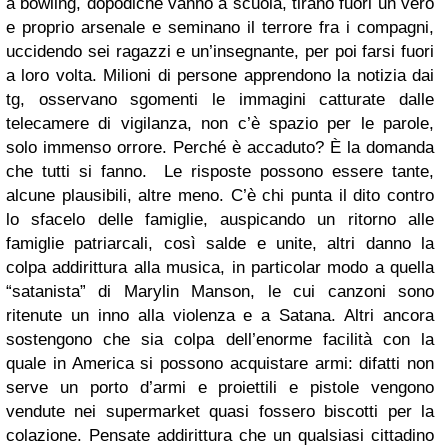
a bowling, dopodiché vanno a scuola, tirano fuori un vero
e proprio arsenale e seminano il terrore fra i compagni,
uccidendo sei ragazzi e un’insegnante, per poi farsi fuori
a loro volta. Milioni di persone apprendono la notizia dai
tg, osservano sgomenti le immagini catturate dalle
telecamere di vigilanza, non c’è spazio per le parole,
solo immenso orrore. Perché è accaduto? È la domanda
che tutti si fanno.
Le risposte possono essere tante,
alcune plausibili, altre meno. C’è chi punta il dito contro
lo sfacelo delle famiglie, auspicando un ritorno alle
famiglie patriarcali, così salde e unite, altri danno la
colpa addirittura alla musica, in particolar modo a quella
“satanista” di Marylin Manson, le cui canzoni sono
ritenute un inno alla violenza e a Satana. Altri ancora
sostengono che sia colpa dell’enorme facilità con la
quale in America si possono acquistare armi: difatti non
serve un porto d’armi e proiettili e pistole vengono
vendute nei supermarket quasi fossero biscotti per la
colazione. Pensate addirittura che un qualsiasi cittadino