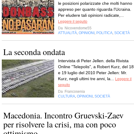
le posizioni polarizzate che molti hanno
appreso per quanto riguarda l'Ucraina.
Per eludere tali opinioni radicate,...
Leggere il seguito
Da
Nicovendome55
ATTUALITÀ
OPINIONI
POLITICA
SOCIETÀ
,
,
,
La seconda ondata
Intervista di Peter Jellen. della Rivista
Online "Telepolis", a Robert Kurz, del 18
e 19 luglio del 2010 Peter Jellen: Mr.
Kurz, negli ultimi tre anni, la...
Leggere il
seguito
Da
Francosenia
CULTURA
OPINIONI
SOCIETÀ
,
,
Macedonia. Incontro Gruevski-Zaev
per risolvere la crisi, ma con poco
ottimismo