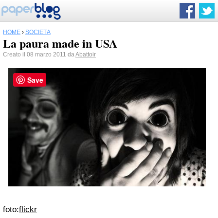
HOME
›
SOCIETÀ
La paura made in USA
Creato il 08 marzo 2011 da
Abattoir
Save
foto:
flickr