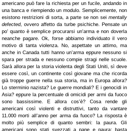
americano può fare la richiesta per un fucile, andando in
una banca e riempiendo un modulo. Semplicemente, non
esistono restrizioni di sorta, a parte se non sei
mentally
defected
, ovvero affetto da turbe psichiche. Pensate un
po’ quanto è semplice procurarsi un’arma e non doverla
neanche pagare. Ok, forse abbiamo individuato il vero
motivo di tanta violenza. No, aspettate un attimo, ma
anche in Canada tutti hanno un’arma eppure nessuno si
spara per strada e nessuno compie stragi nelle scuole.
Sarà allora per la storia violenta degli Stati Uniti, sì deve
essere così, un continente così giovane ma che ricorda
già troppe guerre nella sua storia, ma in Europa allora?
Lo sterminio nazista? Le guerre mondiali? E i genocidi in
Asia? eppure la percentuale di omicidi per armi da fuoco
sono bassissime. E allora cos’è? Cosa rende gli
americani così violenti e distruttivi, tanto da vantare
11.000 morti all’anno per arma da fuoco? La risposta è
molto più semplice di quanto sembri: la paura. Gli
americani sono stati svezzati a pane e paura; basta