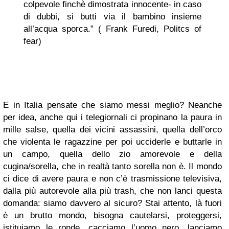
colpevole finchè dimostrata innocente- in caso
di dubbi, si butti via il bambino insieme
all’acqua sporca.” ( Frank Furedi, Politcs of
fear)
E in Italia pensate che siamo messi meglio? Neanche
per idea, anche qui i telegiornali ci propinano la paura in
mille salse, quella dei vicini assassini, quella dell’orco
che violenta le ragazzine per poi ucciderle e buttarle in
un campo, quella dello zio amorevole e della
cugina/sorella, che in realtà tanto sorella non è. Il mondo
ci dice di avere paura e non c’è trasmissione televisiva,
dalla più autorevole alla più trash, che non lanci questa
domanda: siamo davvero al sicuro? Stai attento, là fuori
è un brutto mondo, bisogna cautelarsi, proteggersi,
istituiamo le ronde, cacciamo l’uomo nero, lanciamo