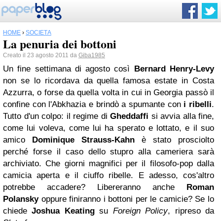
HOME
›
SOCIETÀ
La penuria dei bottoni
Creato il 23 agosto 2011 da
Giba1985
Un fine settimana di agosto così
Bernard Henry-Levy
non se lo ricordava da quella famosa estate in Costa
Azzurra, o forse da quella volta in cui in Georgia passò il
confine con l'Abkhazia e brindò a spumante con
i ribelli
.
Tutto d'un colpo: il regime di
Gheddaffi
si avvia alla fine,
come lui voleva, come lui ha sperato e lottato, e il suo
amico
Dominique Strauss-Kahn
è stato prosciolto
perché forse il caso dello stupro alla cameriera sarà
archiviato. Che giorni magnifici per il filosofo-pop dalla
camicia aperta e il ciuffo ribelle. E adesso, cos'altro
potrebbe accadere? Libereranno anche
Roman
Polansky
oppure finiranno i bottoni per le camicie? Se lo
chiede
Joshua Keating
su
Foreign Policy
, ripreso da