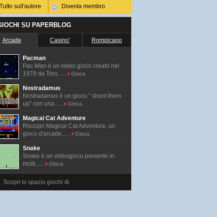
Tutto sull'autore
Diventa membro
 GIOCHI SU PAPERBLOG
Arcade
Casino'
Rompicapo
Pacman
Pac-Man é un video gioco creato nel
1979 da Toru......
Gioca
Nostradamus
Nostradamus è un gioco " shoot them
up" con una......
Gioca
Magical Cat Adventure
Riscopri Magical Cat Adventure, un
gioco d'arcade......
Gioca
Snake
Snake è un videogioco presente in
molti......
Gioca
Scopri lo spazio giochi di