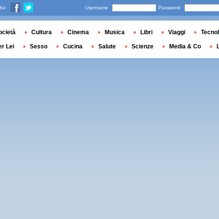
 su
Username
Password
ocietà
Cultura
Cinema
Musica
Libri
Viaggi
Tecnol
er Lei
Sesso
Cucina
Salute
Scienze
Media & Co