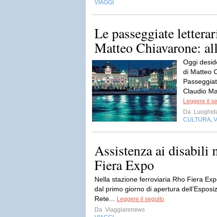
VIAGGI
Le passeggiate lettera
Matteo Chiavarone: alla
Oggi desid
di Matteo C
Passeggiat
Claudio Mag
Leggere il s
Da
Luoghida
CULTURA
V
,
Assistenza ai disabili 
Fiera Expo
Nella stazione ferroviaria Rho Fiera Exp
dal primo giorno di apertura dell’Esposiz
Rete...
Leggere il seguito
Da
Viaggiarenews