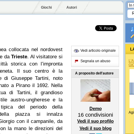
Giochi
Autori
nea collocata nel nordovest
L
Vedi articolo originale
nte da
Trieste
. Al visitatore si
L'
Segnala un abuso
ttà storica con l’impronta
GI
 veneta. Il suo centro è la
A proposito dell'autore
e di Giuseppe Tartini, noto
nato a Pirano il 1692. Nella
a di Tartini, il grandioso
tile austro-ungherese e la
tipica del periodo della
Demo
Agi
ella piazza si innalza
16
condivisioni
iorgio con il campanile, da
Vedi il suo profilo
on la mano le direzioni del
Vedi il suo blog