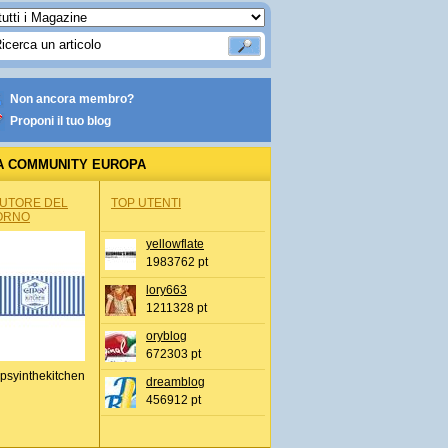
Non ancora membro?
Proponi il tuo blog
A COMMUNITY EUROPA
AUTORE DEL
TOP UTENTI
ORNO
yellowflate
1983762 pt
lory663
1211328 pt
oryblog
672303 pt
psyinthekitchen
dreamblog
456912 pt