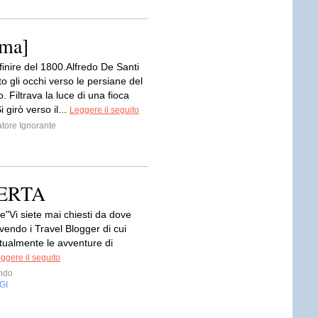
ima]
 finire del 1800.Alfredo De Santi
o gli occhi verso le persiane del
. Filtrava la luce di una fioca
 girò verso il...
Leggere il seguito
atore Ignorante
SERTA
e"Vi siete mai chiesti da dove
vendo i Travel Blogger di cui
tualmente le avventure di
ggere il seguito
ndo
GI