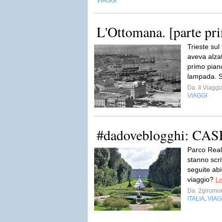
VIAGGI
L'Ottomana. [parte pr
Trieste sul
aveva alzat
primo piano
lampada. Si
Da
Il Viaggi
VIAGGI
#dadoveblogghi: CA
Parco Real
stanno scri
seguite abi
viaggio?
Le
Da
2giromo
ITALIA
VIAG
,