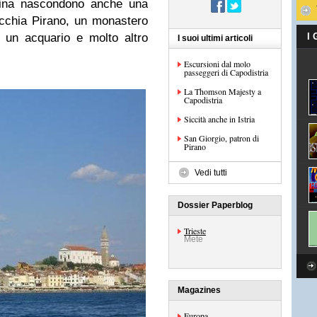
adina nascondono anche una
vecchia Pirano, un monastero
, un acquario e molto altro
I
I suoi ultimi articoli
Escursioni dal molo
passeggeri di Capodistria
La Thomson Majesty a
Capodistria
Siccità anche in Istria
San Giorgio, patron di
Pirano
Vedi tutti
Dossier Paperblog
Trieste
Mete
Magazines
Europa