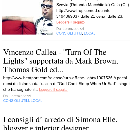
Svevia (Rotonda Macchitella) Gela (CL)
http://www.tropicomed.eu info
3494369037 dalle 21 cena, dalle 23.
Leggere il seguito
Da
Lorenzotiezzi
CONSIGLI UTILI
LOCALI
,
Vincenzo Callea - "Turn Of The
Lights" supportata da Mark Brown,
Thomas Gold ed...
http://www.beatport.com/release/turn-off-the-lights/1007526 A pochi
mesi di distanza dall’uscita di “God Can’t Sleep When Ur Sad”, singol
che ha segnato il...
Leggere il seguito
Da
Lorenzotiezzi
CONSIGLI UTILI
LOCALI
,
I consigli d’ arredo di Simona Elle,
blogger e interior designer