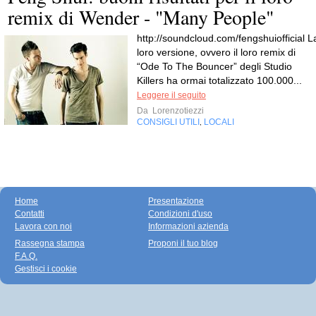
remix di Wender - "Many People"
http://soundcloud.com/fengshuiofficial L
loro versione, ovvero il loro remix di
“Ode To The Bouncer” degli Studio
Killers ha ormai totalizzato 100.000...
Leggere il seguito
Da
Lorenzotiezzi
CONSIGLI UTILI
LOCALI
,
Home
Presentazione
Contatti
Condizioni d'uso
Lavora con noi
Informazioni azienda
Rassegna stampa
Proponi il tuo blog
F.A.Q.
Gestisci i cookie