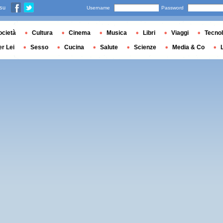
 su
Username
Password
ocietà
Cultura
Cinema
Musica
Libri
Viaggi
Tecnol
er Lei
Sesso
Cucina
Salute
Scienze
Media & Co