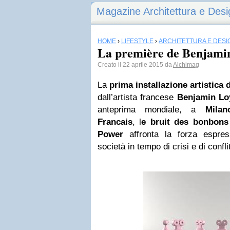
Magazine Architettura e Desi
HOME
›
LIFESTYLE
›
ARCHITETTURA E DESI
La première de Benjami
Creato il 22 aprile 2015 da
Alchimag
La
prima installazione artistica
dall’artista francese
Benjamin Lo
anteprima mondiale, a
Milan
Francais
, l
e bruit des bonbon
Power
affronta la forza espre
società in tempo di crisi e di conflit