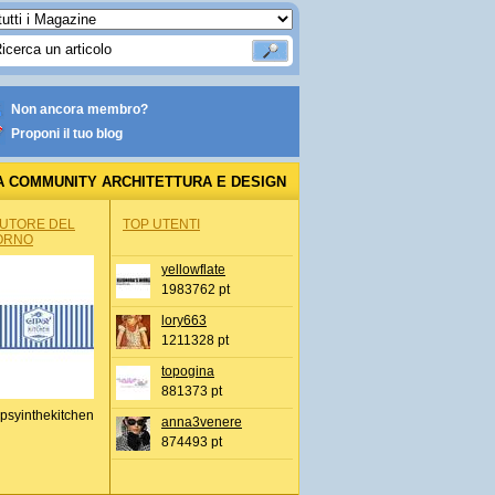
Non ancora membro?
Proponi il tuo blog
A COMMUNITY ARCHITETTURA E DESIGN
AUTORE DEL
TOP UTENTI
ORNO
yellowflate
1983762 pt
lory663
1211328 pt
topogina
881373 pt
psyinthekitchen
anna3venere
874493 pt