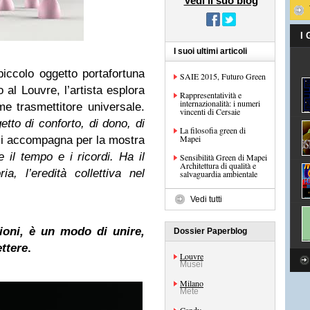
Vedi il suo blog
I
I suoi ultimi articoli
piccolo oggetto portafortuna
SAIE 2015, Futuro Green
o al Louvre, l’artista esplora
Rappresentatività e
internazionalità: i numeri
me trasmettitore universale.
vincenti di Cersaie
etto di conforto, di dono, di
La filosofia green di
Mapei
 ci accompagna per la mostra
 il tempo e i ricordi. Ha il
Sensibilità Green di Mapei
Architettura di qualità e
, l’eredità collettiva nel
salvaguardia ambientale
Vedi tutti
ioni, è un modo di unire,
Dossier Paperblog
ettere
.
Louvre
Musei
Milano
Mete