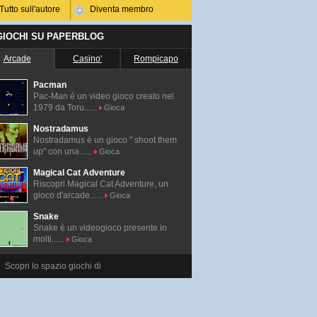
Tutto sull'autore
Diventa membro
 GIOCHI SU PAPERBLOG
Arcade
Casino'
Rompicapo
Pacman
Pac-Man é un video gioco creato nel
1979 da Toru......
Gioca
Nostradamus
Nostradamus è un gioco " shoot them
up" con una......
Gioca
Magical Cat Adventure
Riscopri Magical Cat Adventure, un
gioco d'arcade......
Gioca
Snake
Snake è un videogioco presente in
molti......
Gioca
Scopri lo spazio giochi di