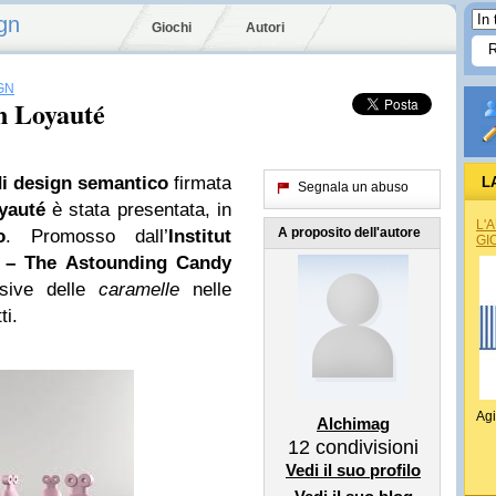
gn
Giochi
Autori
GN
n Loyauté
 di design semantico
firmata
L
Segnala un abuso
yauté
è stata presentata, in
L'
A proposito dell'autore
o
. Promosso dall’
Institut
GI
s – The Astounding
Candy
ssive delle
caramelle
nelle
ti.
Agi
Alchimag
12
condivisioni
Vedi il suo profilo