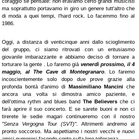
coraggio se pensate: non eravamo certo grandi musicisti
ma soprattutto portavamo in giro un genere tutt'altro che
di moda a quei tempi, l'hard rock. Lo facemmo fino al
1986.
Oggi, a distanza di venticinque anni dallo scioglimento
del gruppo, ci siamo ritrovati con un entusiasmo
giovanile imbarazzante e abbiamo deciso di tornare a
torturare la gente . Lo faremo già
venerdì prossimo, il 4
maggio, al The Cave di Montegranaro
. Lo faremo
incoscientemente solo dopo due prove grazie alla
profonda bontà d'animo di
Massimiliano Mancini
che
ancora una volta si dimostra amico paziente, e
dell'ottima rythm and blues band
The Believers
che ci
farà aprire il suo concerto. E se sarete buoni e non ci
tirerete le sedie magari continueremo con il nostro
"Senza Vergogna Tour (SVT)"
. Altrimenti andremo al
pronto soccorso. Ma aspettiamo i nostri vecchi e nuovi
amici numerosi facendo conto sulla loro tolleranza.