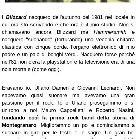
I
Blizzard
nacquero dell'autunno del 1981 nel locale in
cui ora sto scrivendo e che ora è il mio studio. Non si
chiamavano ancora Blizzard ma
Hammersmith
e
nacquero "suonando" (torturando) una vecchia chitarra
classica con cinque corde, l'organo elettronico di mio
padre e un paio di bonghi verdi. Nacquero forse perché
nell'81 non c'era la playstation e la televisione era di una
noia mortale (come oggi).
Eravamo io, Uliano Damen e Giovanni Leonardi. Non
sapevamo quasi suonare ma avevamo una gran
passione per il rock. Io e Uliano proseguimmo e si
unirono a noi Mauro Cappelletti e
Roberto
Nasini,
fondando così la prima rock band della storia di
Montegranaro
. Migliorammo un po' e cominciammo a
suonare in giro per le feste e le sagre. Un gran bel