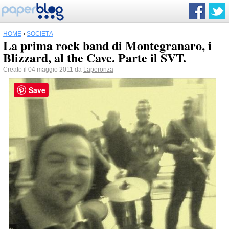
HOME
›
SOCIETÀ
La prima rock band di Montegranaro, i
Blizzard, al the Cave. Parte il SVT.
Creato il 04 maggio 2011 da
Laperonza
Save