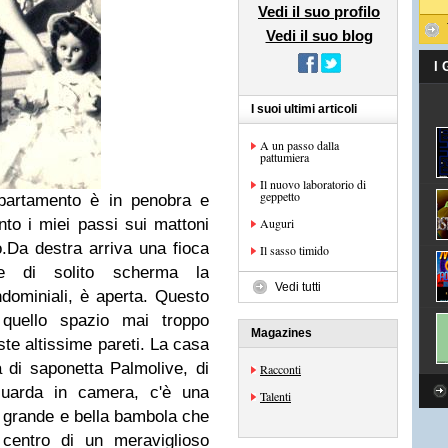
Vedi il suo profilo
Vedi il suo blog
I
I suoi ultimi articoli
A un passo dalla
pattumiera
Il nuovo laboratorio di
geppetto
ppartamento è in penobra e
to i miei passi sui mattoni
Auguri
o.Da destra arriva una fioca
Il sasso timido
e di solito scherma la
Vedi tutti
ndominiali, è aperta. Questo
 quello spazio mai troppo
Magazines
te altissime pareti. La casa
 di saponetta Palmolive, di
Racconti
"Guarda in camera, c'è una
Talenti
ù grande e bella bambola che
 centro di un meraviglioso