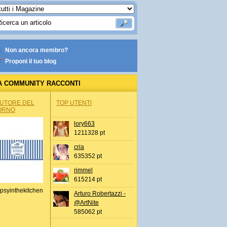
Non ancora membro?
Proponi il tuo blog
A COMMUNITY RACCONTI
AUTORE DEL
TOP UTENTI
ORNO
lory663
1211328 pt
cria
635352 pt
rimmel
615214 pt
psyinthekitchen
Arturo Robertazzi -
@ArtNite
585062 pt