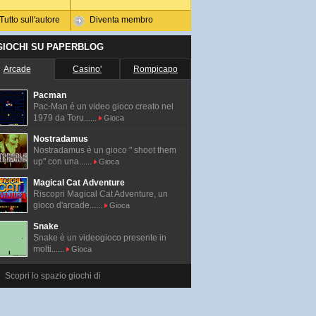
Tutto sull'autore
Diventa membro
 GIOCHI SU PAPERBLOG
Arcade
Casino'
Rompicapo
Pacman
Pac-Man é un video gioco creato nel
1979 da Toru......
Gioca
Nostradamus
Nostradamus è un gioco " shoot them
up" con una......
Gioca
Magical Cat Adventure
Riscopri Magical Cat Adventure, un
gioco d'arcade......
Gioca
Snake
Snake è un videogioco presente in
molti......
Gioca
Scopri lo spazio giochi di