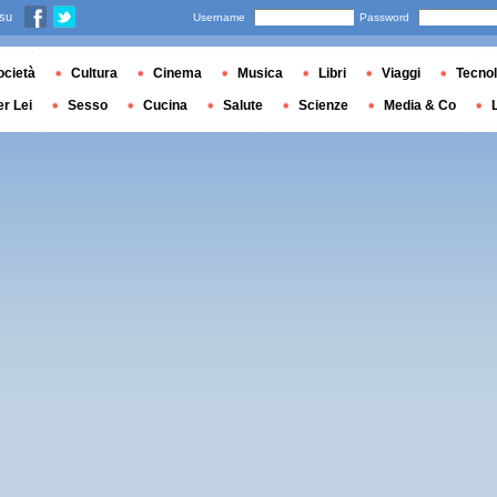
 su
Username
Password
ocietà
Cultura
Cinema
Musica
Libri
Viaggi
Tecnol
er Lei
Sesso
Cucina
Salute
Scienze
Media & Co