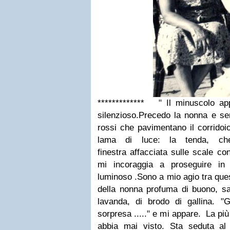
************* " Il minuscolo a
silenzioso.Precedo la nonna e sen
rossi che pavimentano il corridoi
lama di luce: la tenda, ch
finestra affacciata sulle scale co
mi incoraggia a proseguire in
luminoso .Sono a mio agio tra ques
della nonna profuma di buono, sa
lavanda, di brodo di gallina. 
sorpresa ....." e mi appare. La pi
abbia mai visto. Sta seduta al