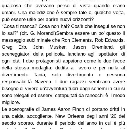
qualcosa che avevano perso di vista quando erano
umani. Una maledizione è sempre tale o, qualche volta,
può essere utile per aprire nuovi orizzonti?
“Cosa ti manca? Cosa non hai? Cos'è che insegui se non
lo sai?” (cit. G. Morandi)
Sembra essere un po' questo il
messaggio subliminale che Ron Clements, Rob Edwards,
Greg Erb, John Musker, Jason Oremland, gli
sceneggiatori della pellicola, lanciano agli spettatori di
ogni età. I due protagonisti appaiono come le due facce
della stessa medaglia: dedita al lavoro e per nulla al
divertimento Tania, solo divertimento e nessuna
responsabilità Naveen. I due ragazzi sembrano avere
bisogno di vivere un'avventura fuori dagli schemi in cui si
sono relegati ed esservi catapultati da ranocchi è il modo
migliore.
Le scenografie di James Aaron Finch ci portano dritti in
una calda, accogliente, New Orleans degli anni '20 del
secolo scorso, durante il periodo dell'anno in cui è più