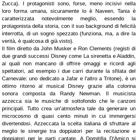
Zucca). I protagonisti sono, forse, meno incisivi nella
loro forma umana, sicuramente lo è Naveen. Tania è
caratterizzata notevolmente meglio, essendo la
protagonista della storia, con il suo background di felicità
interrotta, di un sogno spezzato (funziona, ma, a dire la
verità, è qualcosa di già visto).
Il film diretto da John Musker e Ron Clements (registi di
due grandi successi Disney come La sirenetta e Aladdin,
ai quali non mancano di offrire omaggi e ricordi agli
spettatori, ad esempio i due carri durante la sfilata del
Carnevale: uno dedicato a Jafar e l'altro a Tritone), è un
ottimo ritorno al musical Disney grazie alla colonna
sonora composta da Randy Newman. Il musicista
azzecca sia le musiche di sottofondo che le canzoni
principali. Tutto crea un’atmosfera tale da generare un
microcosmo di quasi cento minuti in cui immergersi
divertendosi. Azzeccata la scelta italiana di sfruttare al
meglio le sinergie tra doppiatori per la recitazione e
doppiatori per le parti cantate. A Domitilla D'Amico si