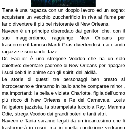
Tiana è una ragazza con un doppio lavoro ed un sogno:
acquistare un vecchio zuccherificio in riva al fiume per
farlo diventare il più bel ristorante di New Orleans.
Naveen è un principe diseredato dai genitori che, con il
suo maggiordomo, raggiunge New Orleans per
trascorrere il famoso Mardì Gras divertendosi, cacciando
ragazze e suonando Jazz.
Dr. Facilier è uno stregone Voodoo che ha un solo
obiettivo: diventare padrone di New Orleans per ripagare
i suoi debiti in anime con gli spiriti dell'aldilà.
Le storie di questi tre personaggi ben presto si
incroceranno e tireranno in ballo anche comparse minori,
ma importanti: la bella e viziata Charlotte, figlia dell'uomo
più ricco di New Orleans e Re del Carnevale, Louis
l'alligatore jazzista, la strampalata lucciola Ray, Mamma
Odie, strega Voodoo dai grandi poteri e tanti altri.
Naveen e Tania saranno legati da un incantesimo che li
trasformerà in rospi, ma in quella condizione vedranno