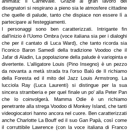
animata: il Carnevale. Grazie al gran lavoro dei
disegnatori si respirano a pieno sia le atmosfere cittadine
che quelle di palude, tanto che dispiace non essere lì a
partecipare ai festeggiamenti.
I personaggi sono ben caratterizzati. Intrigante fin
dall'inizio è l'Uomo Ombra (voce italiana sia per i dialoghi
che per il cantato di Luca Ward), che tanto ricorda sia
l'iconico Baron Samedì della tradizione Voodoo che il
Jafar di Aladin, La popolazione della palude è variopinta e
divertente. L'alligatore Louis (Pino Insegno) è un pezzo
da novanta a metà strada tra l'orso Balù de Il richiamo
della Foresta ed il mito del Jazz Louis Armstrong. La
lucciola Ray (Luca Laurenti) si distingue per la sua
sincera stramberia e per quel finale un po' alla Peter Pan
che lo coinvolgerà. Mamma Odie è un richiamo
penetrante alla strega Voodoo di Monkey Island, che tanti
videogiocatori hanno ancora nel cuore. Ben caratterizzati
anche Charlotte La Bouff ed il suo Gan Papà, così come
il corruttibile Lawrence (con la voce italiana di Franco