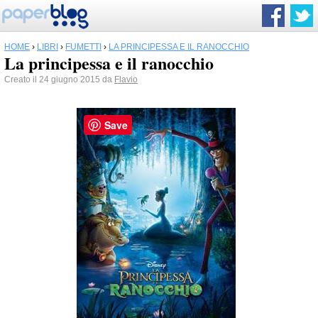
HOME
›
LIBRI
›
FUMETTI
›
LA PRINCIPESSA E IL RANOCCHIO
La principessa e il ranocchio
Creato il 24 giugno 2015 da
Flavio
Save