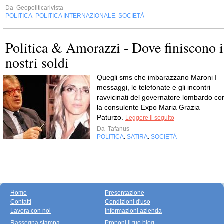
Da
Geopoliticarivista
POLITICA
POLITICA INTERNAZIONALE
SOCIETÀ
,
,
Politica & Amorazzi - Dove finiscono i
nostri soldi
Quegli sms che imbarazzano Maroni I
messaggi, le telefonate e gli incontri
ravvicinati del governatore lombardo co
la consulente Expo Maria Grazia
Paturzo.
Leggere il seguito
Da
Tafanus
POLITICA
SATIRA
SOCIETÀ
,
,
Home
Presentazione
Contatti
Condizioni d'uso
Lavora con noi
Informazioni azienda
Rassegna stampa
Proponi il tuo blog