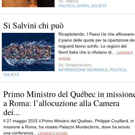
Da
Tafanus
POLITICA
SATIRA
SOCIETÀ
,
,
Si Salvini chi può
Ricapitolando. I Paesi Ue che affossano
il piano delle quote per la ripartizione de
migranti fanno schifo. Le regioni del
Nord Italia che si rifiutano di...
Leggere il
seguito
Da
Giorgiocaccamo
INFORMAZIONE REGIONALE
POLITICA
,
,
SOCIETÀ
Primo Ministro del Québec in mission
a Roma: l’allocuzione alla Camera
dei...
Il 27 maggio 2015 il Primo Ministro del Québec, Philippe Couillard, in
missione a Roma, ha visitato Palazzo Montecitorio, dove ha tenuto
una conferenza...
Leggere il seguito