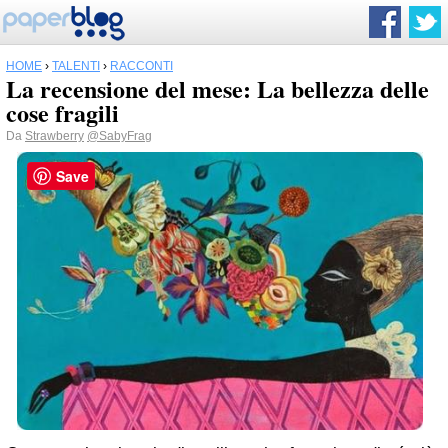
HOME
›
TALENTI
›
RACCONTI
La recensione del mese: La bellezza delle
cose fragili
Da
Strawberry
@SabyFrag
Save