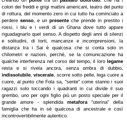
creando un
ponte
tra un
passato doloroso
, che ha i
colori dei freddi e grigi mattini americani, teatro del punto
di rottura, del momento zero in cui tutto ha cominciato a
perdere
senso
, e un
presente
che prende in prestito i
rossi, i blu e i verdi di un Ghana dove tutto appare
riguadagnarlo quel senso. A dispetto degli anni di silenzi
e solitudini, di torti, mancanze e incomprensioni, la
distanza tra i Sai è qualcosa che si conta solo in
chilometri e nazioni, perché, se la comunicazione ha
qualche interferenza nel corso del tempo, il loro
legame
resta e si rivela ancora, senza ombra di dubbio,
indissolubile
,
viscerale
, scorre sotto pelle, lega cuore a
cuore, al punto che Fola sa, "sente" come stanno i suoi
ragazzi solo toccando i quadranti in cui divide il suo
grembo, uno per ogni figlio più un posto speciale per il
grande amore - splendida
metafora
"uterina" della
famiglia che ha in sé qualcosa di ancestrale e così
incontrovertibilmente autentico.