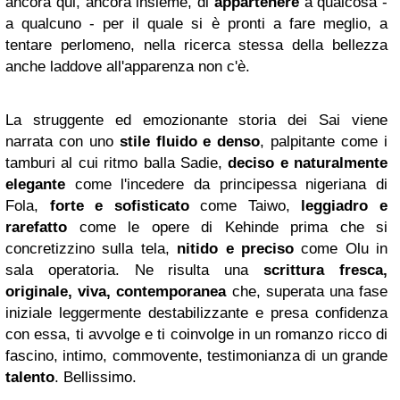
ancora qui, ancora insieme, di
appartenere
a qualcosa -
a qualcuno - per il quale si è pronti a fare meglio, a
tentare perlomeno, nella ricerca stessa della bellezza
anche laddove all'apparenza non c'è.
La struggente ed emozionante storia dei Sai viene
narrata con uno
stile fluido e denso
, palpitante come i
tamburi al cui ritmo balla Sadie,
deciso e naturalmente
elegante
come l'incedere da principessa nigeriana di
Fola,
forte e sofisticato
come Taiwo,
leggiadro e
rarefatto
come le opere di Kehinde prima che si
concretizzino sulla tela,
nitido e preciso
come Olu in
sala operatoria. Ne risulta una
scrittura fresca,
originale, viva, contemporanea
che, superata una fase
iniziale leggermente destabilizzante e presa confidenza
con essa, ti avvolge e ti coinvolge in un romanzo ricco di
fascino, intimo, commovente, testimonianza di un grande
talento
. Bellissimo.