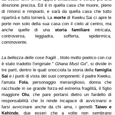
direzione precisa. Ed è in quella casa che muore, pieno
di rimorsi e rimpianti, e sarà da quella casa che tutto
ripartirà e tutto tornerà. La
morte
di Kweku Sai ci apre le
porte non solo della sua casa con il cielo al centro, ma
anche quelle di una
storia familiare
intricata,
controversa, leggiadra, sofferta, epidermica,
commovente.
La bellezza delle cose fragili
, titolo molto poetico con cui
è stato tradotto l'originale "
Ghana Must Go
", si divide in
tre parti, dentro le quali snocciola la storia della
famiglia
Sai
e i punti di vista dei suoi componenti: il padre Kweku,
l'amata
Fola
, personaggio meraviglioso, donna che
racchiude in se grande forza ed estrema fragilità, il figlio
maggiore
Olu
, che pare portarsi dietro un fardello di
responsabilità che lo rende incapace di avvicinarsi e
farsi avvicinare anche da chi ama, i gemelli
Taiwo e
Kehinde
, due esseri che a volte non sembrano