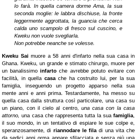
lo farà. In quella camera dorme Ama, la sua
seconda moglie: le labbra dischiuse, la fronte
leggermente aggrottata, la guancia che cerca
calda uno scampolo di fresco sul cuscino, e
Kweku non vuole svegliarla.
Non potrebbe neanche se volesse.
Kweku Sai
muore a 58 anni d'infarto nella sua casa in
Ghana. Kweku, un grande e stimato chirurgo, muore per
un banalissimo
infarto
che avrebbe potuto evitare con
facilità, in quella
casa
che ha costruito lui, per la sua
famiglia, inseguendo un progetto apparso nella sua
mente anni e anni prima. Testardamente, ha messo su
quella casa dalla struttura così particolare, una casa su
un piano, con il cielo al centro,
una casa con la casa
attorno,
una casa che rappresenta tutta la sua
famiglia
,
il suo mondo, in un tentativo di espiare le sue colpe e,
speranzosamente, di
riannodare le fila
di una vita che
da sedici anni orma appare sfilacciata e senza più una