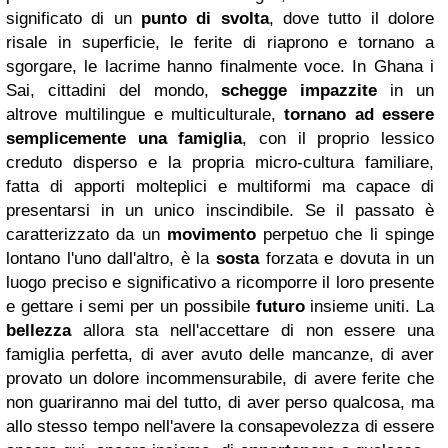
significato di un
punto di svolta
, dove tutto il dolore
risale in superficie, le ferite di riaprono e tornano a
sgorgare, le lacrime hanno finalmente voce. In Ghana i
Sai, cittadini del mondo,
schegge impazzite
in un
altrove multilingue e multiculturale,
tornano ad essere
semplicemente una famiglia
, con il proprio lessico
creduto disperso e la propria micro-cultura familiare,
fatta di apporti molteplici e multiformi ma capace di
presentarsi in un unico inscindibile. Se il passato è
caratterizzato da un
movimento
perpetuo che li spinge
lontano l'uno dall'altro, è la
sosta
forzata e dovuta in un
luogo preciso e significativo a ricomporre il loro presente
e gettare i semi per un possibile
futuro
insieme uniti. La
bellezza
allora sta nell'accettare di non essere una
famiglia perfetta, di aver avuto delle mancanze, di aver
provato un dolore incommensurabile, di avere ferite che
non guariranno mai del tutto, di aver perso qualcosa, ma
allo stesso tempo nell'avere la consapevolezza di essere