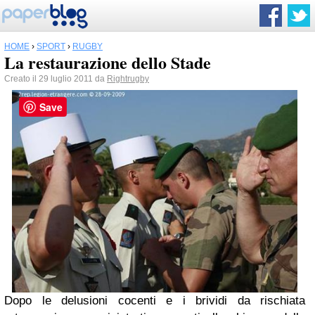
HOME
›
SPORT
›
RUGBY
La restaurazione dello Stade
Creato il 29 luglio 2011 da
Rightrugby
Save
Dopo le delusioni cocenti e i brividi da rischiata