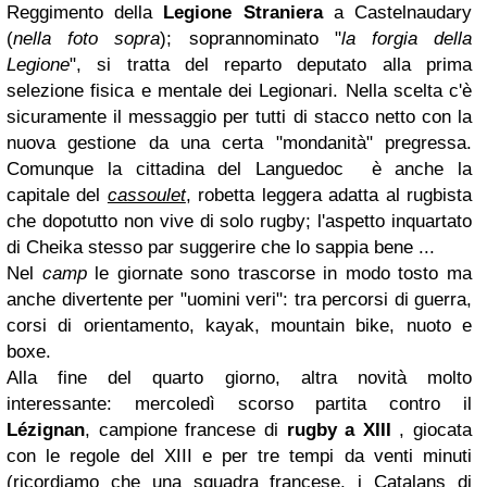
Reggimento della
Legione Straniera
a Castelnaudary
(
nella foto sopra
); soprannominato "
la forgia della
Legione
", si tratta del reparto deputato alla prima
selezione fisica e mentale dei Legionari. Nella scelta c'è
sicuramente il messaggio per tutti di stacco netto con la
nuova gestione da una certa "mondanità" pregressa.
Comunque la cittadina del Languedoc è anche la
capitale del
cassoulet
, robetta leggera adatta al rugbista
che dopotutto non vive di solo rugby; l'aspetto inquartato
di Cheika stesso par suggerire che lo sappia bene ...
Nel
camp
le giornate sono trascorse in modo tosto ma
anche divertente per "uomini veri": tra percorsi di guerra,
corsi di orientamento, kayak, mountain bike, nuoto e
boxe.
Alla fine del quarto giorno, altra novità molto
interessante: mercoledì scorso partita contro il
Lézignan
, campione francese di
rugby a XIII
, giocata
con le regole del XIII e per tre tempi da venti minuti
(ricordiamo che una squadra francese, i Catalans di