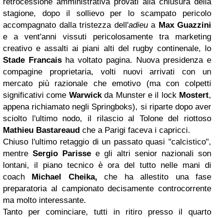
retrocessione amministrativa provati alla chiusura della
stagione, dopo il sollievo per lo scampato pericolo
accompagnato dalla tristezza dell'
adieu
a
Max Guazzini
e a vent'anni vissuti pericolosamente tra marketing
creativo e assalti ai piani alti del rugby continenale, lo
Stade Francais
ha voltato pagina. Nuova presidenza e
compagine proprietaria, volti nuovi arrivati con un
mercato più razionale che emotivo (ma con colpetti
significativi come
Warwick
da Munster e il lock
Mostert
,
appena richiamato negli Springboks), si riparte dopo aver
sciolto l'ultimo nodo, il rilascio al Tolone del riottoso
Mathieu Bastareaud
che a Parigi faceva i capricci.
Chiuso l'ultimo retaggio di un passato quasi "calcistico",
mentre
Sergio Parisse
e gli altri senior nazionali son
lontani, il piano tecnico è ora del tutto nelle mani di
coach
Michael Cheika,
che
ha allestito una fase
preparatoria al campionato decisamente controcorrente
ma molto interessante.
Tanto per cominciare, tutti in ritiro presso il quarto